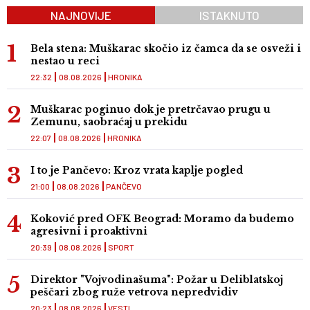
NAJNOVIJE
ISTAKNUTO
Bela stena: Muškarac skočio iz čamca da se osveži i
nestao u reci
22:32
08.08.2026
HRONIKA
Muškarac poginuo dok je pretrčavao prugu u
Zemunu, saobraćaj u prekidu
22:07
08.08.2026
HRONIKA
I to je Pančevo: Kroz vrata kaplje pogled
21:00
08.08.2026
PANČEVO
Koković pred OFK Beograd: Moramo da budemo
agresivni i proaktivni
20:39
08.08.2026
SPORT
Direktor "Vojvodinašuma": Požar u Deliblatskoj
peščari zbog ruže vetrova nepredvidiv
20:23
08.08.2026
VESTI