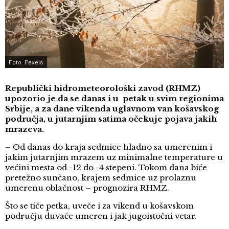
Foto: Pexels
Republički hidrometeorološki zavod (RHMZ)
upozorio je da se danas i u petak u svim regionima
Srbije, a za dane vikenda uglavnom van košavskog
područja, u jutarnjim satima očekuje pojava jakih
mrazeva.
– Od danas do kraja sedmice hladno sa umerenim i
jakim jutarnjim mrazem uz minimalne temperature u
većini mesta od -12 do -4 stepeni. Tokom dana biće
pretežno sunčano, krajem sedmice uz prolaznu
umerenu oblačnost – prognozira RHMZ.
Što se tiče petka, uveče i za vikend u košavskom
području duvaće umeren i jak jugoistočni vetar.