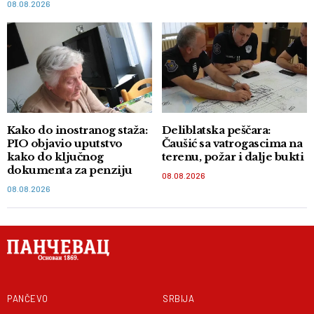
08.08.2026
Kako do inostranog staža:
Deliblatska peščara:
PIO objavio uputstvo
Čaušić sa vatrogascima na
kako do ključnog
terenu, požar i dalje bukti
dokumenta za penziju
08.08.2026
08.08.2026
PANČEVO
SRBIJA