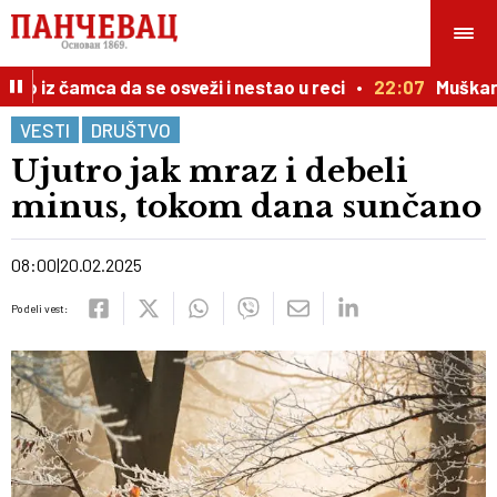
o iz čamca da se osveži i nestao u reci
22:07
Muškarac 
VESTI
DRUŠTVO
Ujutro jak mraz i debeli
minus, tokom dana sunčano
08:00
20.02.2025
Podeli vest: