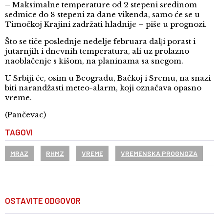
– Maksimalne temperature od 2 stepeni sredinom
sedmice do 8 stepeni za dane vikenda, samo će se u
Timočkoj Krajini zadržati hladnije – piše u prognozi.
Što se tiče poslednje nedelje februara dalјi porast i
jutarnjih i dnevnih temperatura, ali uz prolazno
naoblačenje s kišom, na planinama sa snegom.
U Srbiji će, osim u Beogradu, Bačkoj i Sremu, na snazi
biti narandžasti meteo-alarm, koji označava opasno
vreme.
(Pančevac)
TAGOVI
MRAZ
RHMZ
VREME
VREMENSKA PROGNOZA
OSTAVITE ODGOVOR