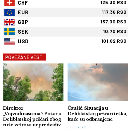
CHF
125.30 RSD
EUR
117.36 RSD
GBP
137.00 RSD
SEK
10.70 RSD
USD
101.82 RSD
POVEZANE VESTI
Direktor
Čaušić: Situacija u
„Vojvodinašuma“: Požar u
Deliblatskoj peščari teška,
Deliblatskoj peščari zbog
kuće su odbranjene
ruže vetrova nepredvidiv
08.08.2026