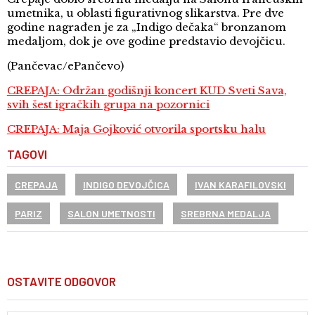
umetnika, u oblasti figurativnog slikarstva. Pre dve
godine nagrađen je za „Indigo dečaka“ bronzanom
medaljom, dok je ove godine predstavio devojčicu.
(Pančevac/ePančevo)
CREPAJA: Održan godišnji koncert KUD Sveti Sava,
svih šest igračkih grupa na pozornici
CREPAJA: Maja Gojković otvorila sportsku halu
TAGOVI
CREPAJA
INDIGO DEVOJČICA
IVAN KARAFILOVSKI
PARIZ
SALON UMETNOSTI
SREBRNA MEDALJA
OSTAVITE ODGOVOR