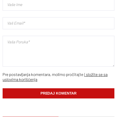
Pre postavljanja komentara, molimo pročitajte
i složite se sa
uslovima korišćenja