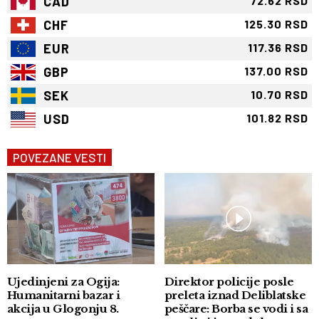
CAD
72.62 RSD
CHF
125.30 RSD
EUR
117.36 RSD
GBP
137.00 RSD
SEK
10.70 RSD
USD
101.82 RSD
POVEZANE VESTI
Ujedinjeni za Ogija:
Direktor policije posle
Humanitarni bazar i
preleta iznad Deliblatske
akcija u Glogonju 8.
peščare: Borba se vodi i sa