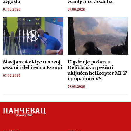
avgusta
zemlje i iz vazduha
07.08.2026
07.08.2026
Slavija sa 4 ekipe u novoj
U gašenje požara u
sezoni i debijem u Evropi
Deliblatskoj peščari
uključen helikopter Mi-17
07.08.2026
i pripadnici VS
07.08.2026