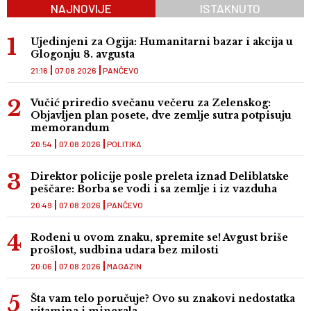
NAJNOVIJE
ISTAKNUTO
Ujedinjeni za Ogija: Humanitarni bazar i akcija u
Glogonju 8. avgusta
21:16
07.08.2026
PANČEVO
Vučić priredio svečanu večeru za Zelenskog:
Objavljen plan posete, dve zemlje sutra potpisuju
memorandum
20:54
07.08.2026
POLITIKA
Direktor policije posle preleta iznad Deliblatske
peščare: Borba se vodi i sa zemlje i iz vazduha
20:49
07.08.2026
PANČEVO
Rođeni u ovom znaku, spremite se! Avgust briše
prošlost, sudbina udara bez milosti
20:06
07.08.2026
MAGAZIN
Šta vam telo poručuje? Ovo su znakovi nedostatka