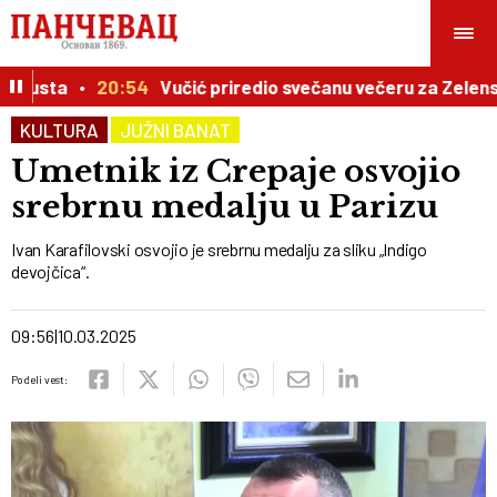
vgusta
20:54
Vučić priredio svečanu večeru za Zelensk
KULTURA
JUŽNI BANAT
Umetnik iz Crepaje osvojio
srebrnu medalju u Parizu
Ivan Karafilovski osvojio je srebrnu medalju za sliku „Indigo
devojčica“.
09:56
10.03.2025
Podeli vest: