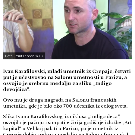
Foto: Printscreen/RTS
Ivan Karafilovski, mladi umetnik iz Crepaje, četvrti
put je učestvovao na Salonu umetnosti u Parizu, a
osvojio je srebrnu medalju za sliku „Indigo
devojčica“.
Ovo mu je druga nagrada na Salonu francuskih
umetnika, gde je bilo oko 700 učesnika iz celog sveta.
Slika Ivana Karafilovskog, iz ciklusa „Indigo deca“,
osvojila je pažnju i simpatije žirija godišnje izložbe „Art
kapital“ u Velikoj palati u Parizu, pa je umetnik iz
Crepaje dobio srebrnu medalju na Salonu francuskih