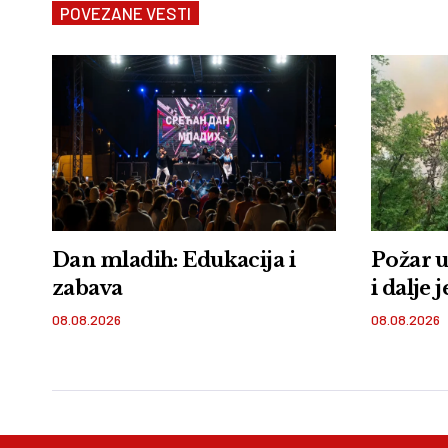
POVEZANE VESTI
Dan mladih: Edukacija i
Požar u
zabava
i dalje 
08.08.2026
08.08.2026