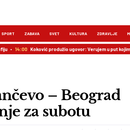
SPORT
ZABAVA
SVET
KULTURA
ZDRAVLJE
M
4:00
Koković produžio ugovor: Verujem u put kojim idemo!
ančevo – Beograd
nje za subotu