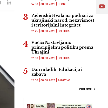
14:00
08.08.2026
SPORT
Zelenski: Hvala na podršci za
ukrajinski narod, nezavisnost
i teritorijalni integritet
12:45
08.08.2026
POLITIKA
Vučić: Nastavljamo
principijelnu politiku prema
Ukrajini
12:38
08.08.2026
POLITIKA
Dan mladih: Edukacija i
zabava
12:00
08.08.2026
PANČEVO
VIDI SVE