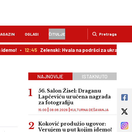
AGAZIN
OGLASI
ČITULJE
Pretraga
12:45
Zelenski: Hvala na podršci za ukrajinski narod, nez
NAJNOVIJE
ISTAKNUTO
56. Salon Žisel: Draganu
Lapčeviću uručena nagrada
za fotografiju
15:00
08.08.2026
KULTURNA DEŠAVANJA
Koković produžio ugovor:
Verujem u put kojim idemo!