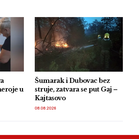
va
Šumarak i Dubovac bez
heroje u
struje, zatvara se put Gaj –
Kajtasovo
08.08.2026