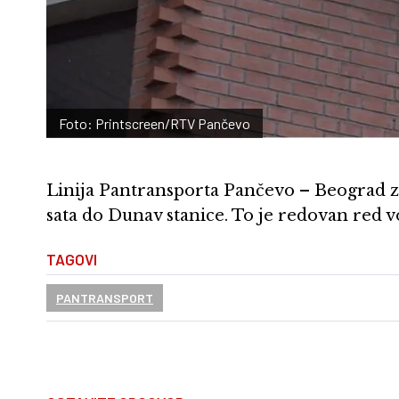
Foto: Printscreen/RTV Pančevo
Linija Pantransporta Pančevo – Beograd z
sata do Dunav stanice. To je redovan red v
TAGOVI
PANTRANSPORT