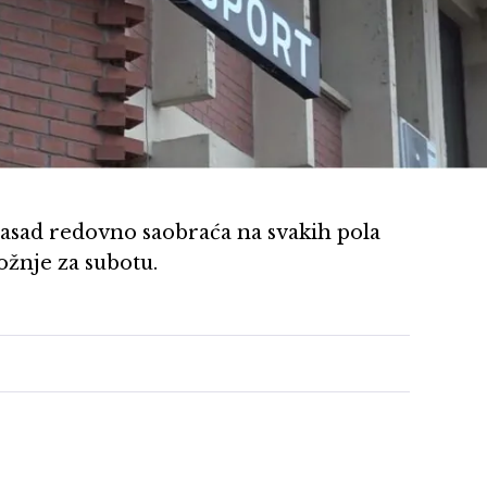
asad redovno saobraća na svakih pola
ožnje za subotu.