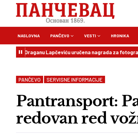
NASLOVNA
PANČEVO
VESTI
HRONIKA
sel: Draganu Lapčeviću uručena nagrada za fotografiju
1
PANČEVO
SERVISNE INFORMACIJE
Pantransport: P
redovan red vož