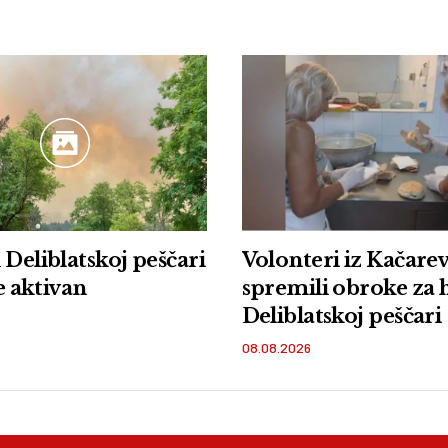
 Deliblatskoj peščari
Volonteri iz Kačare
je aktivan
spremili obroke za 
Deliblatskoj peščari
08.08.2026