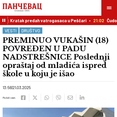
biju: Kratak predah vatrogasaca u Peščari
21:02
Čudo u 
VESTI
DRUŠTVO
PREMINUO VUKAŠIN (18)
POVREĐEN U PADU
NADSTREŠNICE Poslednji
opraštaj od mladića ispred
škole u koju je išao
13:56
21.03.2025
Podeli vest: