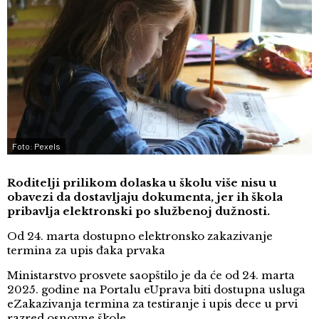
Foto: Pexels
Roditelji prilikom dolaska u školu više nisu u
obavezi da dostavljaju dokumenta, jer ih škola
pribavlja elektronski po službenoj dužnosti.
Od 24. marta dostupno elektronsko zakazivanje
termina za upis đaka prvaka
Ministarstvo prosvete saopštilo je da će od 24. marta
2025. godine na Portalu eUprava biti dostupna usluga
eZakazivanja termina za testiranje i upis dece u prvi
razred osnovne škole.