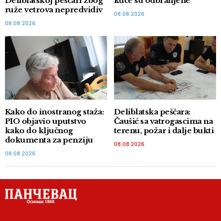
Deliblatskoj peščari zbog
kuće su odbranjene
ruže vetrova nepredvidiv
08.08.2026
08.08.2026
Kako do inostranog staža:
Deliblatska peščara:
PIO objavio uputstvo
Čaušić sa vatrogascima na
kako do ključnog
terenu, požar i dalje bukti
dokumenta za penziju
08.08.2026
08.08.2026