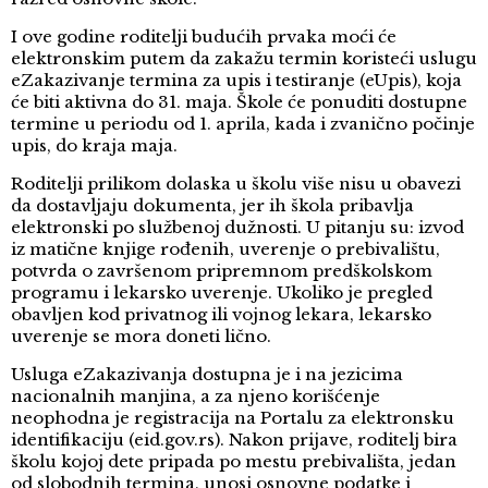
I ove godine roditelji budućih prvaka moći će
elektronskim putem da zakažu termin koristeći uslugu
eZakazivanje termina za upis i testiranje (eUpis), koja
će biti aktivna do 31. maja. Škole će ponuditi dostupne
termine u periodu od 1. aprila, kada i zvanično počinje
upis, do kraja maja.
Roditelji prilikom dolaska u školu više nisu u obavezi
da dostavljaju dokumenta, jer ih škola pribavlja
elektronski po službenoj dužnosti. U pitanju su: izvod
iz matične knjige rođenih, uverenje o prebivalištu,
potvrda o završenom pripremnom predškolskom
programu i lekarsko uverenje. Ukoliko je pregled
obavljen kod privatnog ili vojnog lekara, lekarsko
uverenje se mora doneti lično.
Usluga eZakazivanja dostupna je i na jezicima
nacionalnih manjina, a za njeno korišćenje
neophodna je registracija na Portalu za elektronsku
identifikaciju (eid.gov.rs). Nakon prijave, roditelj bira
školu kojoj dete pripada po mestu prebivališta, jedan
od slobodnih termina, unosi osnovne podatke i