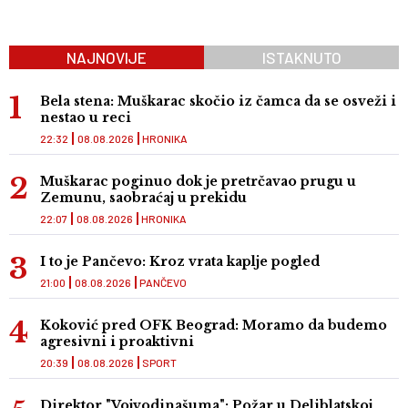
NAJNOVIJE
ISTAKNUTO
Bela stena: Muškarac skočio iz čamca da se osveži i
nestao u reci
22:32
08.08.2026
HRONIKA
Muškarac poginuo dok je pretrčavao prugu u
Zemunu, saobraćaj u prekidu
22:07
08.08.2026
HRONIKA
I to je Pančevo: Kroz vrata kaplje pogled
21:00
08.08.2026
PANČEVO
Koković pred OFK Beograd: Moramo da budemo
agresivni i proaktivni
20:39
08.08.2026
SPORT
Direktor "Vojvodinašuma": Požar u Deliblatskoj