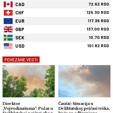
CAD
72.62 RSD
CHF
125.30 RSD
EUR
117.36 RSD
GBP
137.00 RSD
SEK
10.70 RSD
USD
101.82 RSD
POVEZANE VESTI
Direktor
Čaušić: Situacija u
„Vojvodinašuma“: Požar u
Deliblatskoj peščari teška,