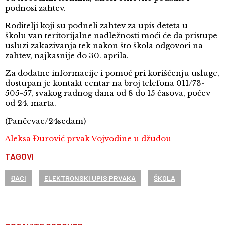
podnosi zahtev.
Roditelji koji su podneli zahtev za upis deteta u
školu van teritorijalne nadležnosti moći će da pristupe
usluzi zakazivanja tek nakon što škola odgovori na
zahtev, najkasnije do 30. aprila.
Za dodatne informacije i pomoć pri korišćenju usluge,
dostupan je kontakt centar na broj telefona 011/73-
505-57, svakog radnog dana od 8 do 15 časova, počev
od 24. marta.
(Pančevac/24sedam)
Aleksa Đurović prvak Vojvodine u džudou
TAGOVI
ĐACI
ELEKTRONSKI UPIS PRVAKA
ŠKOLA