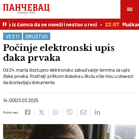
o iz čamca da se osveži i nestao u reci
22:07
Muškarac 
VESTI
DRUŠTVO
Počinje elektronski upis
đaka prvaka
Od 24. marta dostupno elektronsko zakazivanje termina za upis
đaka prvaka. Roditelji prilikom dolaska u školu više nisu u obavezi
da dostavljaju dokumenta
14:00
23.03.2025
Podeli vest: