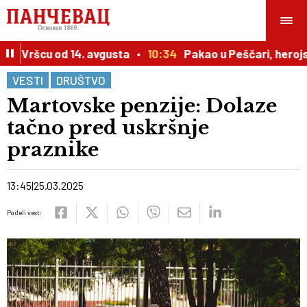
 u Vršcu od 14. avgusta
10:34
Pakao u Peščari, herojska
VESTI
DRUŠTVO
Martovske penzije: Dolaze
tačno pred uskršnje
praznike
13:45
25.03.2025
Podeli vest: