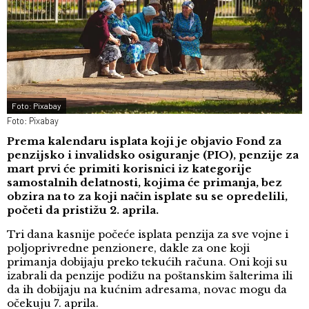
Foto: Pixabay
Foto: Pixabay
Prema kalendaru isplata koji je objavio Fond za
penzijsko i invalidsko osiguranje (PIO), penzije za
mart prvi će primiti korisnici iz kategorije
samostalnih delatnosti, kojima će primanja, bez
obzira na to za koji način isplate su se opredelili,
početi da pristižu 2. aprila.
Tri dana kasnije počeće isplata penzija za sve vojne i
poljoprivredne penzionere, dakle za one koji
primanja dobijaju preko tekućih računa. Oni koji su
izabrali da penzije podižu na poštanskim šalterima ili
da ih dobijaju na kućnim adresama, novac mogu da
očekuju 7. aprila.