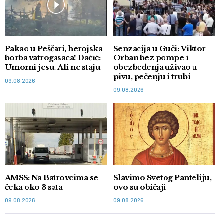
Pakao u Peščari, herojska
Senzacija u Guči: Viktor
borba vatrogasaca! Dačić:
Orban bez pompe i
Umorni jesu. Ali ne staju
obezbeđenja uživao u
pivu, pečenju i trubi
09.08.2026
09.08.2026
AMSS: Na Batrovcima se
Slavimo Svetog Panteliju,
čeka oko 3 sata
ovo su običaji
09.08.2026
09.08.2026