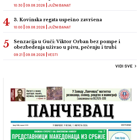
10:30
09.08.2026
JUŽNI BANAT
3. Kovinska regata uspešno završena
10:00
09.08.2026
JUŽNI BANAT
Senzacija u Guči: Viktor Orban bez pompe i
obezbeđenja uživao u pivu, pečenju i trubi
09:21
09.08.2026
VESTI
VIDI SVE