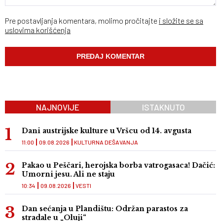
Pre postavljanja komentara, molimo pročitajte
i složite se sa
uslovima korišćenja
NAJNOVIJE
ISTAKNUTO
Dani austrijske kulture u Vršcu od 14. avgusta
11:00
09.08.2026
KULTURNA DEŠAVANJA
Pakao u Peščari, herojska borba vatrogasaca! Dačić:
Umorni jesu. Ali ne staju
10:34
09.08.2026
VESTI
Dan sećanja u Plandištu: Održan parastos za
stradale u „Oluji“