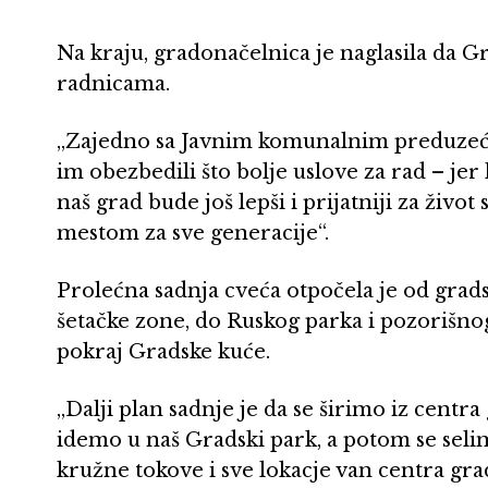
Na kraju, gradonačelnica je naglasila da G
radnicama.
„Zajedno sa Javnim komunalnim preduzeće
im obezbedili što bolje uslove za rad – je
naš grad bude još lepši i prijatniji za živo
mestom za sve generacije“.
Prolećna sadnja cveća otpočela je od grads
šetačke zone, do Ruskog parka i pozorišnog
pokraj Gradske kuće.
„Dalji plan sadnje je da se širimo iz centra
idemo u naš Gradski park, a potom se seli
kružne tokove i sve lokacje van centra grad