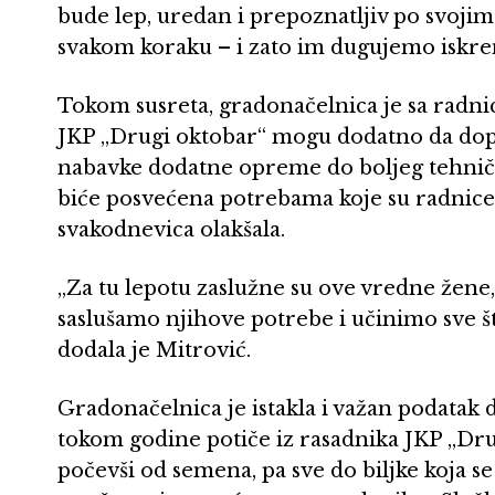
bude lep, uredan i prepoznatljiv po svojim
svakom koraku – i zato im dugujemo iskren
Tokom susreta, gradonačelnica je sa radn
JKP „Drugi oktobar“ mogu dodatno da dop
nabavke dodatne opreme do boljeg tehnič
biće posvećena potrebama koje su radnice s
svakodnevica olakšala.
„Za tu lepotu zaslužne su ove vredne žene,
saslušamo njihove potrebe i učinimo sve š
dodala je Mitrović.
Gradonačelnica je istakla i važan podatak d
tokom godine potiče iz rasadnika JKP „Drug
počevši od semena, pa sve do biljke koja s