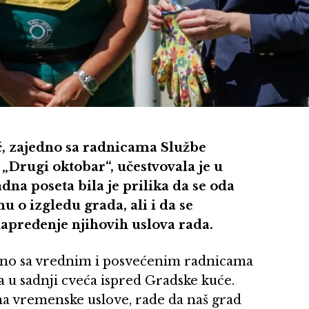
, zajedno sa radnicama Službe
Drugi oktobar“, učestvovala je u
dna poseta bila je prilika da se oda
 o izgledu grada, ali i da se
pređenje njihovih uslova rada.
edno sa vrednim i posvećenim radnicama
u sadnji cveća ispred Gradske kuće.
a vremenske uslove, rade da naš grad