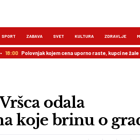
SPORT
ZABAVA
SVET
KULTURA
ZDRAVLJE
M
Polovnjak kojem cena uporno raste, kupci ne žale para
Vršca odala
a koje brinu o gra