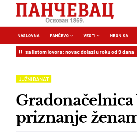
NASLOVNA
PANČEVO
VESTI
HRONIKA
al sa listom lovora: novac dolazi u roku od 9 dana
18:00
JUŽNI BANAT
Gradonačelnica 
priznanje ženam