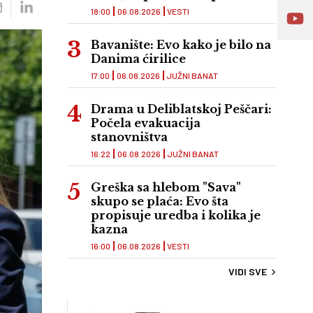
18:00
06.08.2026
VESTI
Bavanište: Evo kako je bilo na
Danima ćirilice
17:00
06.08.2026
JUŽNI BANAT
Drama u Deliblatskoj Peščari:
Počela evakuacija
stanovništva
16:22
06.08.2026
JUŽNI BANAT
Greška sa hlebom "Sava"
skupo se plaća: Evo šta
propisuje uredba i kolika je
kazna
16:00
06.08.2026
VESTI
VIDI SVE