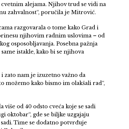
 cvetnim alejama. Njihov trud se vidi na
u zahvalnost“, poručila je Mitrović.
icama razgovarala o tome kako Grad i
rinesu njihovim radnim uslovima – od
kog osposobljavanja. Posebna pažnja
ame istakle, kako bi se njihova
 i zato nam je izuzetno važno da
to možemo kako bismo im olakšali rad“,
a više od 40 odsto cveća koje se sadi
i oktobar“, gde se biljke uzgajaju
e sadi. Time se dodatno potvrđuje