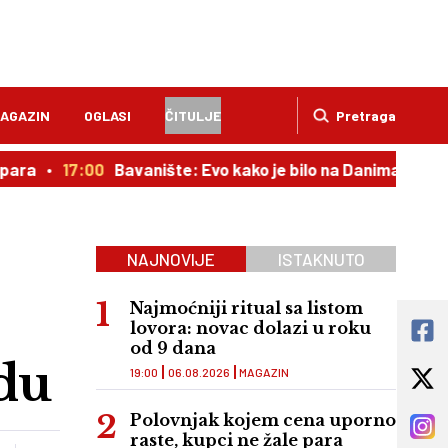
AGAZIN
OGLASI
ČITULJE
Pretraga
17:00
Bavanište: Evo kako je bilo na Danima ćirilice
16:2
NAJNOVIJE
ISTAKNUTO
Najmoćniji ritual sa listom
lovora: novac dolazi u roku
od 9 dana
du
19:00
06.08.2026
MAGAZIN
Polovnjak kojem cena uporno
raste, kupci ne žale para