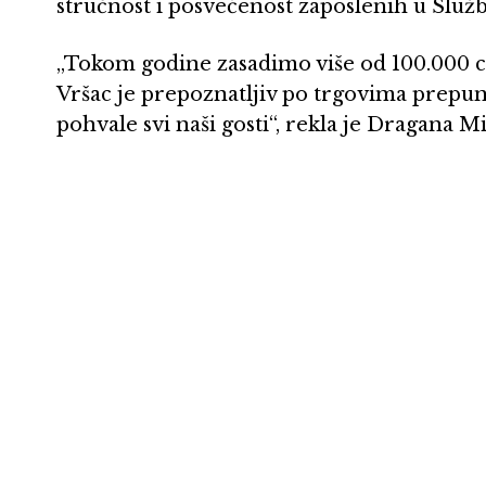
stručnost i posvećenost zaposlenih u Služb
„Tokom godine zasadimo više od 100.000 cve
Vršac je prepoznatljiv po trgovima prepun
pohvale svi naši gosti“, rekla je Dragana Mi