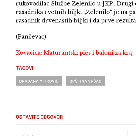
rukovodilac Službe Zelenilo u JKP „Drugi o
rasadnika cvetnih biljki „Zelenilo“ je na pa
rasadnik drvenastih biljki i da prve rezulta
(Pančevac)
Kovačica: Maturantski ples i baloni za kraj
TAGOVI
DRAGANA MITROVIĆ
OPŠTINA VRŠAC
OSTAVITE ODGOVOR