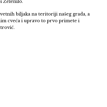
i Zelenilo.
tnih biljaka na teritoriji našeg grada, a
im cveća i upravo to prvo primete i
trović.