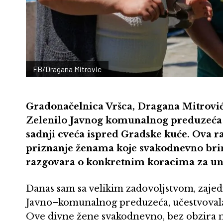
FB/Dragana Mitrovic
Gradonačelnica Vršca, Dragana Mitrović
Zelenilo Javnog komunalnog preduzeća „
sadnji cveća ispred Gradske kuće. Ova ra
priznanje ženama koje svakodnevno brinu
razgovara o konkretnim koracima za una
Danas sam sa velikim zadovoljstvom, zaj
Javno–komunalnog preduzeća, učestvovala 
Ove divne žene svakodnevno, bez obzira n