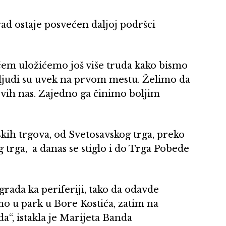
rad ostaje posvećen daljoj podršci
m uložićemo još više truda kako bismo
r ljudi su uvek na prvom mestu. Želimo da
t svih nas. Zajedno ga činimo boljim
kih trgova, od Svetosavskog trga, preko
 trga, a danas se stiglo i do Trga Pobede
 grada ka periferiji, tako da odavde
mo u park u Bore Kostića, zatim na
a“, istakla je Marijeta Banda