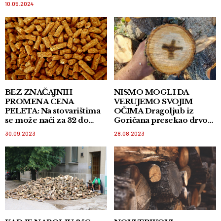
10.05.2024
BEZ ZNAČAJNIH
NISMO MOGLI DA
PROMENA CENA
VERUJEMO SVOJIM
PELETA: Na stovarištima
OČIMA Dragoljub iz
se može naći za 32 do
Goričana presekao drvo
36.000 dinara
klena i ukazao mu se krst!
30.09.2023
28.08.2023
FOTO