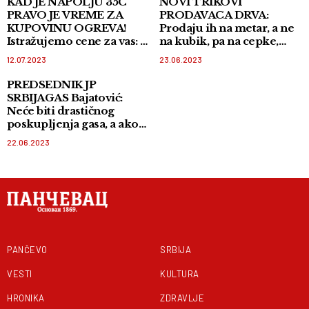
KAD JE NAPOLJU 35C
NOVI TRIKOVI
PRAVO JE VREME ZA
PRODAVACA DRVA:
KUPOVINU OGREVA!
Prodaju ih na metar, a ne
Istražujemo cene za vas: U
na kubik, pa na cepke,
Pančevu najskuplje na
cena i dalje ostaje visoka
12.07.2023
23.06.2023
„pijaci drva”
PREDSEDNIK JP
SRBIJAGAS Bajatović:
Neće biti drastičnog
poskupljenja gasa, a ako
ga i bude, ono neće biti
22.06.2023
EPOHALNO
PANČEVO
SRBIJA
VESTI
KULTURA
HRONIKA
ZDRAVLJE