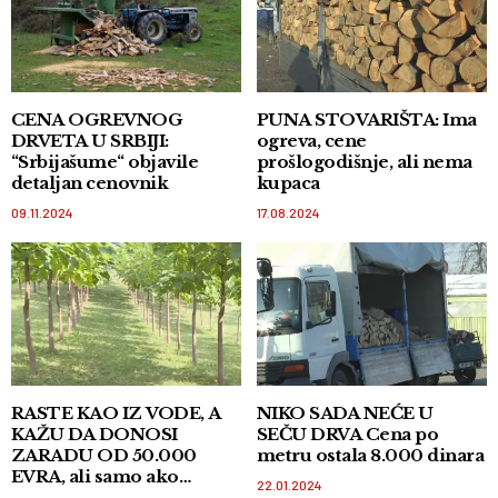
CENA OGREVNOG
PUNA STOVARIŠTA: Ima
DRVETA U SRBIJI:
ogreva, cene
“Srbijašume“ objavile
prošlogodišnje, ali nema
detaljan cenovnik
kupaca
09.11.2024
17.08.2024
RASTE KAO IZ VODE, A
NIKO SADA NEĆE U
KAŽU DA DONOSI
SEČU DRVA Cena po
ZARADU OD 50.000
metru ostala 8.000 dinara
EVRA, ali samo ako
22.01.2024
zasadite ovu vrstu