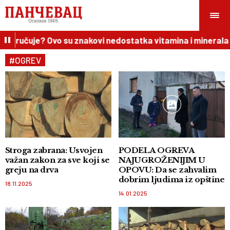
 poručuje? Ovo su znakovi nedostatka vitamina i minerala
#OGREV
Stroga zabrana: Usvojen
PODELA OGREVA
važan zakon za sve koji se
NAJUGROŽENIJIM U
greju na drva
OPOVU: Da se zahvalim
dobrim ljudima iz opštine
18.11.2025
14.01.2025