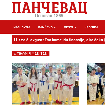
NASLOVNA
PANČEVO
VESTI
HRONIKA
kop za 8. avgust: Evo kome idu finansije, a ko čeka ljubav
#TIHOMIR MAKITAN