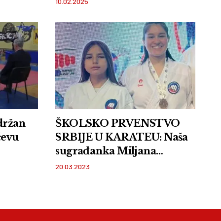
10.02.2025
ržan
ŠKOLSKO PRVENSTVO
čevu
SRBIJE U KARATEU: Naša
sugrađanka Miljana
Romanov osvojila 3. mesto
20.03.2023
u Vrnjačkoj Banji