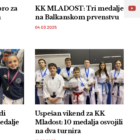
ro za
KK MLADOST: Tri medalje
a
na Balkanskom prvenstvu
04.03.2025
di
Uspešan vikend za KK
medalje
Mladost: 10 medalja osvojili
na dva turnira