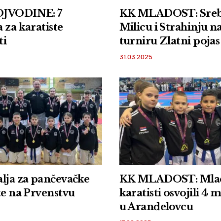
JVODINE: 7
KK MLADOST: Sreb
 za karatiste
Milicu i Strahinju n
ti
turniru Zlatni pojas
31.03.2025
lja za pančevačke
KK MLADOST: Mla
te na Prvenstvu
karatisti osvojili 4 
u Aranđelovcu