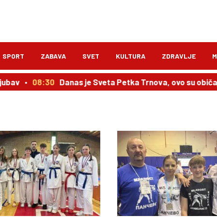
SPORT
ZABAVA
SVET
KULTURA
ZDRAVLJE
M
08:30
Danas je Sveta Petka Trnova, ovo su običaji
08