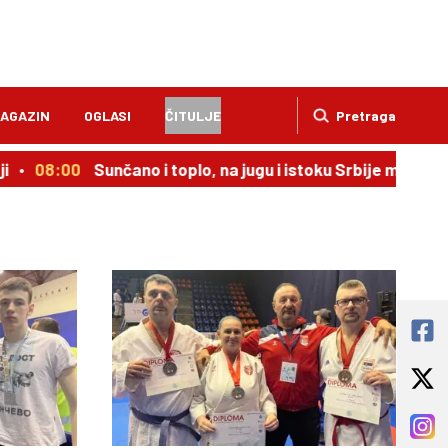
AGAZIN
OGLASI
ČITULJE
Pretraga
:00
Sunčano i toplo, na jugu i istoku Srbije moguća kiša