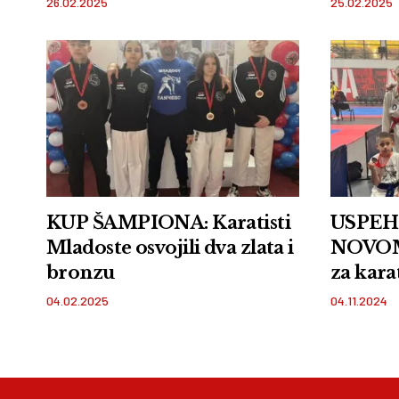
26.02.2025
25.02.2025
KUP ŠAMPIONA: Karatisti
USPEH
Mladoste osvojili dva zlata i
NOVOM 
bronzu
za kara
Mawas
04.02.2025
04.11.2024