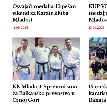
Osvajači medalja: Uspešan
KUP VO
vikend za Karate kluba
medalja
Mladost
Mlados
19.05.2025
13.04.2025
KK Mladost: Spremni smo
15 meda
za Balkansko prvenstvo u
karatis
Crnoj Gori
Banata