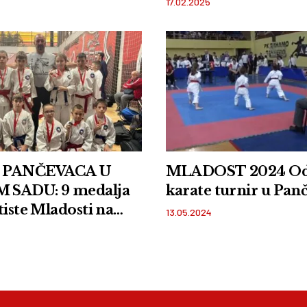
17.02.2025
 PANČEVACA U
MLADOST 2024 Od
SADU: 9 medalja
karate turnir u Pan
tiste Mladosti na
13.05.2024
hy kupu