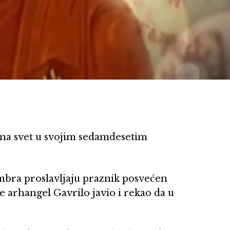
na svet u svojim sedamdesetim
embra proslavljaju praznik posvećen
 arhangel Gavrilo javio i rekao da u