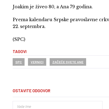
Joakim je živeo 80, a Ana 79 godina.
Prema kalendaru Srpske pravoslavne crkve,
22. septembra.
(SPC)
TAGOVI
SPC
VERNICI
ZAČEĆE SVETE ANE
OSTAVITE ODGOVOR