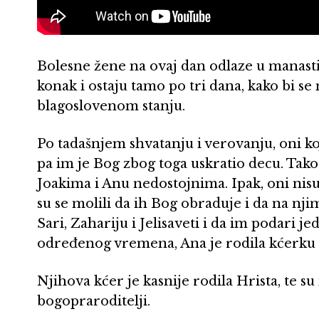
Bolesne žene na ovaj dan odlaze u manasti
konak i ostaju tamo po tri dana, kako bi se
blagoslovenom stanju.
Po tadašnjem shvatanju i verovanju, oni koji
pa im je Bog zbog toga uskratio decu. Tako i
Joakima i Anu nedostojnima. Ipak, oni nis
su se molili da ih Bog obraduje i da na nj
Sari, Zahariju i Jelisaveti i da im podari je
određenog vremena, Ana je rodila kćerku i
Njihova kćer je kasnije rodila Hrista, te su 
bogopraroditelji.