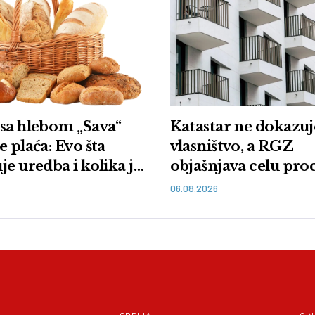
sa hlebom „Sava“
Katastar ne dokazuj
e plaća: Evo šta
vlasništvo, a RGZ
je uredba i kolika je
objašnjava celu pr
06.08.2026