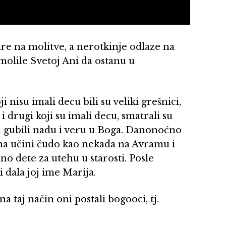
re na molitve, a nerotkinje odlaze na
 molile Svetoj Ani da ostanu u
 nisu imali decu bili su veliki grešnici,
 drugi koji su imali decu, smatrali su
u gubili nadu i veru u Boga. Danonoćno
ima učini čudo kao nekada na Avramu i
dno dete za utehu u starosti. Posle
 dala joj ime Marija.
na taj način oni postali bogooci, tj.