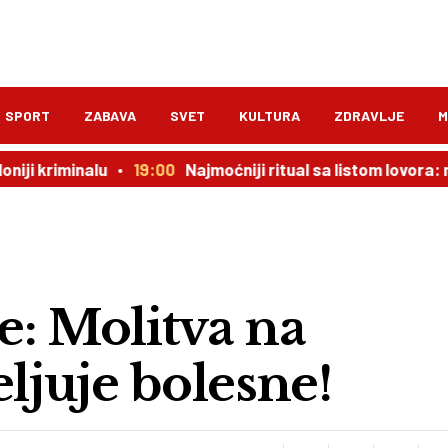
SPORT
ZABAVA
SVET
KULTURA
ZDRAVLJE
M
inalu
19:00
Najmoćniji ritual sa listom lovora: novac dol
e: Molitva na
eljuje bolesne!