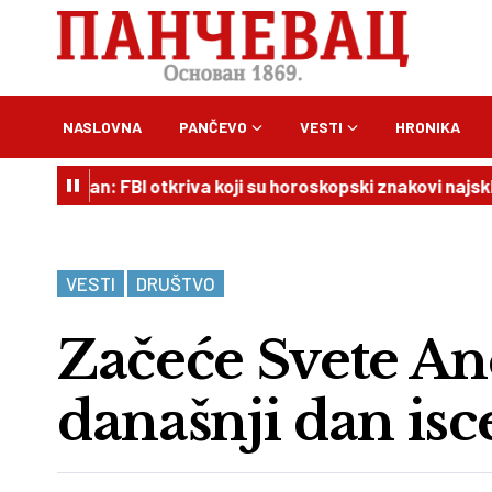
NASLOVNA
PANČEVO
VESTI
HRONIKA
an: FBI otkriva koji su horoskopski znakovi najskloniji krim
VESTI
DRUŠTVO
Začeće Svete An
današnji dan isc