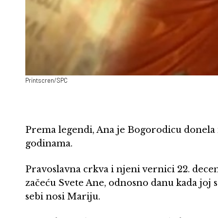
Printscren/SPC
Prema legendi, Ana je Bogorodicu donela 
godinama.
Pravoslavna crkva i njeni vernici 22. dec
začeću Svete Ane, odnosno danu kada joj se
sebi nosi Mariju.