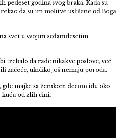
ih pedeset godina svog braka. Kada su
i rekao da su im molitve uslišene od Boga
na svet u svojim sedamdesetim
bi trebalo da rade nikakve poslove, već
ili začeće, ukoliko još nemaju poroda.
j, gde majke sa ženskom decom idu oko
 kuću od zlih čini.