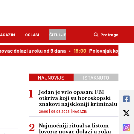
AGAZIN
OGLASI
ČITULJE
Pretraga
azi u roku od 9 dana
18:00
Polovnjak kojem cena uporno 
NAJNOVIJE
ISTAKNUTO
Jedan je vrlo opasan: FBI
otkriva koji su horoskopski
znakovi najskloniji kriminalu
20:00
06.08.2026
MAGAZIN
Najmoćniji ritual sa listom
lovora: novac dolazi u roku