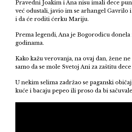
Pravedni Joakim i Ana nisu imali dece pun
već odustali, javio im se arhangel Gavrilo 
i da će roditi ćerku Mariju.
Prema legendi, Ana je Bogorodicu donela 
godinama.
Kako kažu verovanja, na ovaj dan, žene ne 
samo da se mole Svetoj Ani za zaštitu dece 
U nekim selima zadržao se paganski običa
kuće i bacaju pepeo ili proso da bi sačuvale