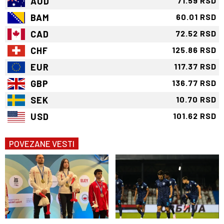
AUD
71.59 RSD
BAM
60.01 RSD
CAD
72.52 RSD
CHF
125.86 RSD
EUR
117.37 RSD
GBP
136.77 RSD
SEK
10.70 RSD
USD
101.62 RSD
POVEZANE VESTI