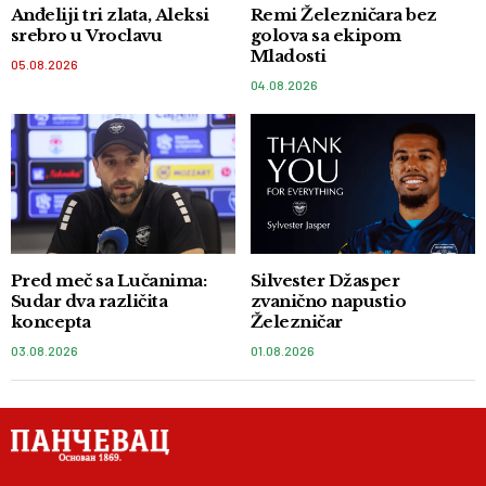
Anđeliji tri zlata, Aleksi
Remi Železničara bez
srebro u Vroclavu
golova sa ekipom
Mladosti
05.08.2026
04.08.2026
Pred meč sa Lučanima:
Silvester Džasper
Sudar dva različita
zvanično napustio
koncepta
Železničar
03.08.2026
01.08.2026