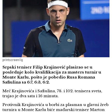
printscreen/ig
Srpski teniser Filip Krajinović plasirao se u
poslednje kolo kvalifikacija za masters turnir u
Monte Karlu, pošto je pobedio Rusa Romana
Safiulina sa 6:7, 6:3, 6:2.
Meč Krajinovića i Safiulina, 78. i 102. tenisera sveta,
trajao je dva sata i 16 minuta.
Protivnik Krajinovića u borbi za plasman u glavni žreb
turnira u Monte Karlu biće mađarski teniser Marton