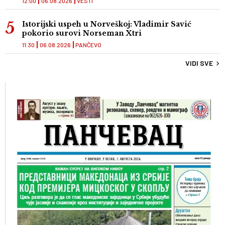
12:00
06.08.2026
VESTI
Istorijski uspeh u Norveškoj: Vladimir Savić
pokorio surovi Norseman Xtri
11:30
06.08.2026
PANČEVO
VIDI SVE