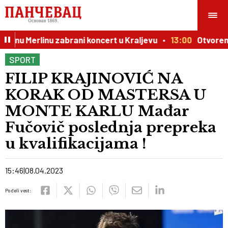
inu Merlinu zabrani koncert u Kraljevu
13:00
Otvoren ko
SPORT
FILIP KRAJINOVIĆ NA
KORAK OD MASTERSA U
MONTE KARLU Mađar
Fučovič poslednja prepreka
u kvalifikacijama !
15:46
08.04.2023
Podeli vest: