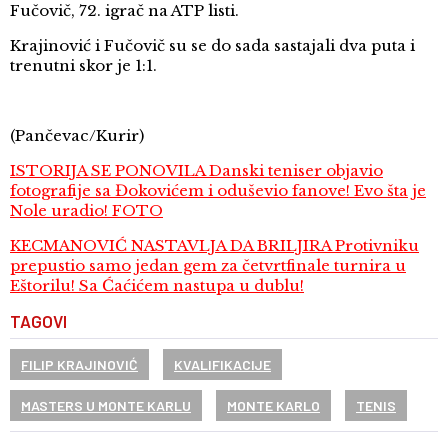
Fučovič, 72. igrač na ATP listi.
Krajinović i Fučovič su se do sada sastajali dva puta i
trenutni skor je 1:1.
(Pančevac/Kurir)
ISTORIJA SE PONOVILA Danski teniser objavio
fotografije sa Đokovićem i oduševio fanove! Evo šta je
Nole uradio! FOTO
KECMANOVIĆ NASTAVLJA DA BRILJIRA Protivniku
prepustio samo jedan gem za četvrtfinale turnira u
Eštorilu! Sa Ćaćićem nastupa u dublu!
TAGOVI
FILIP KRAJINOVIĆ
KVALIFIKACIJE
MASTERS U MONTE KARLU
MONTE KARLO
TENIS