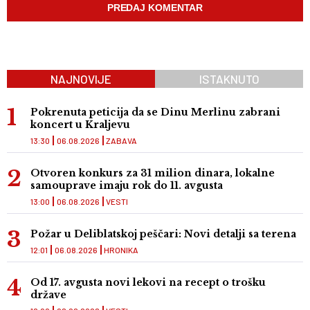
NAJNOVIJE
ISTAKNUTO
Pokrenuta peticija da se Dinu Merlinu zabrani
koncert u Kraljevu
13:30
06.08.2026
ZABAVA
Otvoren konkurs za 31 milion dinara, lokalne
samouprave imaju rok do 11. avgusta
13:00
06.08.2026
VESTI
Požar u Deliblatskoj peščari: Novi detalji sa terena
12:01
06.08.2026
HRONIKA
Od 17. avgusta novi lekovi na recept o trošku
države