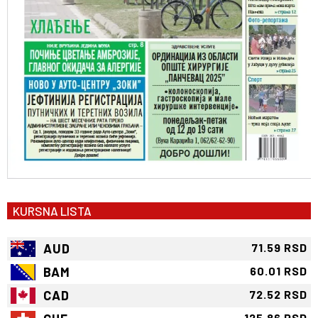
KURSNA LISTA
AUD
71.59 RSD
BAM
60.01 RSD
CAD
72.52 RSD
125.86 RSD