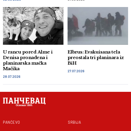
U rancu pored Alme i
Elbrus: Evakuisana tela
Denisa pronađena i
preostala tri planinara iz
planinarska mačka
BiH
Mačika
27.07.2026
28.07.2026
PANČEVO
SRBIJA