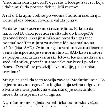
“međunarodnu javnost”, ogrezlu u teoriju zavere, koja
i dalje misli da postoje dobri i loši momci.
A rat u Ukrajini vodi se po veoma čudnom scenariju.
Cenu plaća običan čovek, a valuta je krv.
Pa da se malo osvrnemo i razmislimo. Kako to da
naftovod Družba još radi i nafta ide do Evrope? A
gasovod kroz Ukrajinu,niko ne napada i gas teče
normalno? Titanijum za avione ide normalno na
tržište (čitaj SAD). Osim njega, uranijum za nuklearne
centrale isporučuje se normalno za SAD kao i motori
za pogon raketa za svemirske letove. Ruska nafta se na
sred Atlantika, pretače u američke tankere i prodaje
“staroj Evropi” uz proviziju. A sankcije, pa zar nisu
uvedene?
Mnogi će reći, da je to teorija zavere. Međutim, nije. To
je jednostavno trgovačka logika, koja svima odgovara.
Stvara se nova poslovna elita, staroj je odzvonilo i
mora da ustupi mesto drugima.
A zar čudno ne izgleda, zajednička pomorska vežba