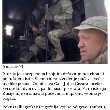
Printscreen/YT
Istorija je isprepletena brojnim državnim udarima ili
pokušajem istih. Scenario za izvođenje pučeva, već je
uveliko poznat. Od ubistva Gaja Julija Cezara, preko
evropskih dvorova, pa do naših prostora. Pa ni istorija
Rusije nije siromašna pučevima, naprotiv, veoma je
bogata.
Pokušaj ili igrokaz Prigožnija koji se odigrao u subotu,