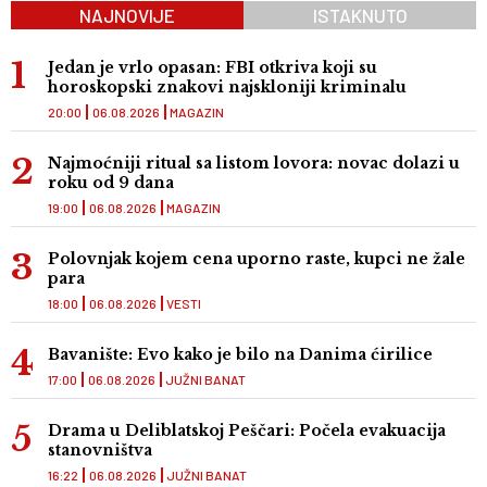
NAJNOVIJE
ISTAKNUTO
Jedan je vrlo opasan: FBI otkriva koji su
horoskopski znakovi najskloniji kriminalu
20:00
06.08.2026
MAGAZIN
Najmoćniji ritual sa listom lovora: novac dolazi u
roku od 9 dana
19:00
06.08.2026
MAGAZIN
Polovnjak kojem cena uporno raste, kupci ne žale
para
18:00
06.08.2026
VESTI
Bavanište: Evo kako je bilo na Danima ćirilice
17:00
06.08.2026
JUŽNI BANAT
Drama u Deliblatskoj Peščari: Počela evakuacija
stanovništva
16:22
06.08.2026
JUŽNI BANAT