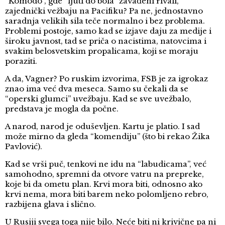
“Komodo”, gde “ljuti do bola” zavađeni rivali,
zajednički vežbaju na Pacifiku? Pa ne, jednostavno
saradnja velikih sila teče normalno i bez problema.
Problemi postoje, samo kad se izjave daju za medije i
široku javnost, tad se priča o nacistima, natovcima i
svakim belosvetskim propalicama, koji se moraju
poraziti.
A da, Vagner? Po ruskim izvorima, FSB je za igrokaz
znao ima već dva meseca. Samo su čekali da se
“operski glumci” uvežbaju. Kad se sve uvežbalo,
predstava je mogla da počne.
A narod, narod je oduševljen. Kartu je platio. I sad
može mirno da gleda “komendiju” (što bi rekao Žika
Pavlović).
Kad se vrši puč, tenkovi ne idu na “labudicama”, već
samohodno, spremni da otvore vatru na prepreke,
koje bi da ometu plan. Krvi mora biti, odnosno ako
krvi nema, mora biti barem neko polomljeno rebro,
razbijena glava i slično.
U Rusiji svega toga nije bilo. Neće biti ni krivične pa ni