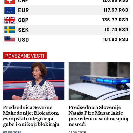
CHF
EUR
117.37 RSD
GBP
136.77 RSD
SEK
10.70 RSD
USD
101.62 RSD
POVEZANE VESTI
Predsednica Severne
Predsednica Slovenije
Makedonije: Blokadom
Nataša Pirc Musar lakše
evropskih integracija
povređena u saobraćajnoj
gube i oni koji blokiraju
nesreći
02.08.2026
01.08.2026