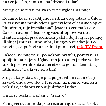
na sve je ličio, samo ne na “državni udar”!
Mnogi će se pitati, pa kako to ne izgleda na puč?
Recimo, ko se seća Aljendea i državnog udara u Čileu.
Pa zar vojska predvođena generalom čileanske vojske
Pinočeom, nije izvršila puč? Jeste i to veoma krvav.
Čak su i avioni čileanskog vazduhoplovstva tipa
Hanter, napali predsedničku palatu dejstvujući po njoj.
Ili slučaj Patrisa Lumumba, i njegovo stradanje. Po
pravilu, svi pučevi su nasilni i puni krvi,
piše TV Front.
Takoće, svi pučevi su po nekom pravilu, povezani sa
spoljnim uticajem. Uglavnom je to uticaj neke velike
sile ili poslovnih elita a neretko, to je udružen uticaj
istih. A krv? Pa krvi mora biti!
Stoga ako je stav, da je puč po pravilu nasilan (čitaj
krvav), onda ovo što je Prigožnij uz pomoć Vagnera
pokušao, jednostavno nije državni udar.
Onda se postavlja pitanje: “a šta je”?
Pa najverovatnije, da je to režirani igrokaz za široku