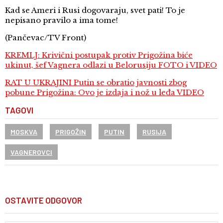
Kad se Ameri i Rusi dogovaraju, svet pati! To je
nepisano pravilo a ima tome!
(Pančevac/TV Front)
KREMLJ: Krivični postupak protiv Prigožina biće
ukinut, šef Vagnera odlazi u Belorusiju FOTO i VIDEO
RAT U UKRAJINI Putin se obratio javnosti zbog
pobune Prigožina: Ovo je izdaja i nož u leđa VIDEO
TAGOVI
MOSKVA
PRIGOŽIN
PUTIN
RUSIJA
VAGNEROVCI
OSTAVITE ODGOVOR