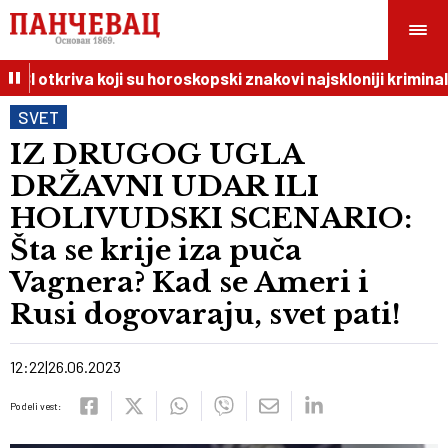
I otkriva koji su horoskopski znakovi najskloniji kriminalu
SVET
IZ DRUGOG UGLA
DRŽAVNI UDAR ILI
HOLIVUDSKI SCENARIO:
Šta se krije iza puča
Vagnera? Kad se Ameri i
Rusi dogovaraju, svet pati!
12:22
26.06.2023
Podeli vest: