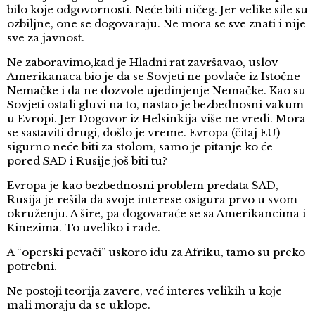
bilo koje odgovornosti. Neće biti ničeg. Jer velike sile su
ozbiljne, one se dogovaraju. Ne mora se sve znati i nije
sve za javnost.
Ne zaboravimo,kad je Hladni rat završavao, uslov
Amerikanaca bio je da se Sovjeti ne povlače iz Istočne
Nemačke i da ne dozvole ujedinjenje Nemačke. Kao su
Sovjeti ostali gluvi na to, nastao je bezbednosni vakum
u Evropi. Jer Dogovor iz Helsinkija više ne vredi. Mora
se sastaviti drugi, došlo je vreme. Evropa (čitaj EU)
sigurno neće biti za stolom, samo je pitanje ko će
pored SAD i Rusije još biti tu?
Evropa je kao bezbednosni problem predata SAD,
Rusija je rešila da svoje interese osigura prvo u svom
okruženju. A šire, pa dogovaraće se sa Amerikancima i
Kinezima. To uveliko i rade.
A “operski pevači” uskoro idu za Afriku, tamo su preko
potrebni.
Ne postoji teorija zavere, već interes velikih u koje
mali moraju da se uklope.