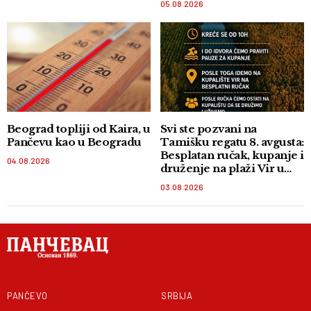
05.08.2026
Beograd topliji od Kaira, u
Svi ste pozvani na
Pančevu kao u Beogradu
Tamišku regatu 8. avgusta:
Besplatan ručak, kupanje i
04.08.2026
druženje na plaži Vir u
Orlovatu
03.08.2026
PANČEVO
SRBIJA