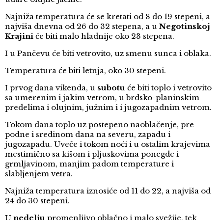
Najniža temperatura će se kretati od 8 do 19 stepeni, a
najviša dnevna od 26 do 32 stepena, a u
Negotinskoj
Krajini
će biti malo hladnije oko 23 stepena.
I u Pančevu će biti vetrovito, uz smenu sunca i oblaka.
Temperatura će biti letnja, oko 30 stepeni.
I prvog dana vikenda, u
subotu
će biti toplo i vetrovito
sa umerenim i jakim vetrom, u brdsko-planinskim
predelima i olujnim, južnim i i jugozapadnim vetrom.
Tokom dana toplo uz postepeno naoblačenje, pre
podne i sredinom dana na severu, zapadu i
jugozapadu. Uveče i tokom noći i u ostalim krajevima
mestimično sa kišom i pljuskovima ponegde i
grmljavinom, manjim padom temperature i
slabljenjem vetra.
Najniža temperatura iznosiće od 11 do 22, a najviša od
24 do 30 stepeni.
U
nedelju
promenljivo oblačno i malo svežije, tek