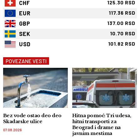
CHF
125.30 RSD
EUR
117.36 RSD
GBP
137.00 RSD
SEK
10.70 RSD
USD
101.82 RSD
POVEZANE VESTI
Bez vode ostao deo deo
Hitna pomoć: Tri udesa,
Skadarske ulice
hitni transporti za
Beograd i drame na
07.08.2026
javnim mestima