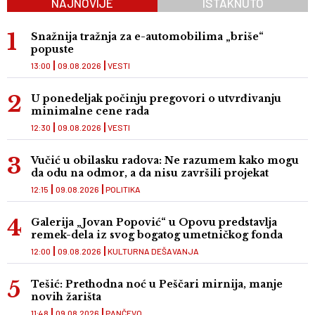
NAJNOVIJE
ISTAKNUTO
Snažnija tražnja za e-automobilima „briše“
popuste
13:00
09.08.2026
VESTI
U ponedeljak počinju pregovori o utvrđivanju
minimalne cene rada
12:30
09.08.2026
VESTI
Vučić u obilasku radova: Ne razumem kako mogu
da odu na odmor, a da nisu završili projekat
12:15
09.08.2026
POLITIKA
Galerija „Jovan Popović“ u Opovu predstavlja
remek-dela iz svog bogatog umetničkog fonda
12:00
09.08.2026
KULTURNA DEŠAVANJA
Tešić: Prethodna noć u Peščari mirnija, manje
novih žarišta
11:48
09.08.2026
PANČEVO