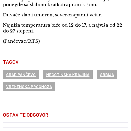
ponegde sa slabom kratkotrajnom kišom.
Duvaće slab i umeren, severozapadni vetar.
Najniža temperatura biće od 12 do 17, a najviša od 22
do 27 stepeni.
(Pančevac/RTS)
TAGOVI
GRAD PANČEVO
NEGOTINSKA KRAJINA
SRBIJA
VREMENSKA PROGNOZA
OSTAVITE ODGOVOR