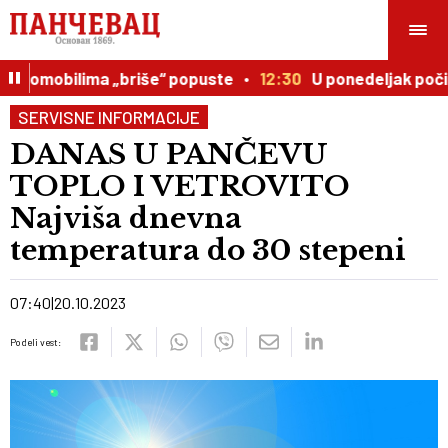
utomobilima „briše“ popuste
12:30
U ponedeljak počinju
SERVISNE INFORMACIJE
DANAS U PANČEVU
TOPLO I VETROVITO
Najviša dnevna
temperatura do 30 stepeni
07:40
20.10.2023
Podeli vest: