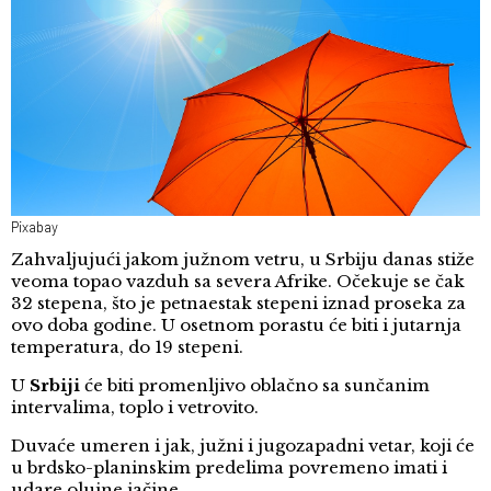
Pixabay
Zahvaljujući jakom južnom vetru, u Srbiju danas stiže
veoma topao vazduh sa severa Afrike. Očekuje se čak
32 stepena, što je petnaestak stepeni iznad proseka za
ovo doba godine. U osetnom porastu će biti i jutarnja
temperatura, do 19 stepeni.
U
Srbiji
će biti promenljivo oblačno sa sunčanim
intervalima, toplo i vetrovito.
Duvaće umeren i jak, južni i jugozapadni vetar, koji će
u brdsko-planinskim predelima povremeno imati i
udare olujne jačine.