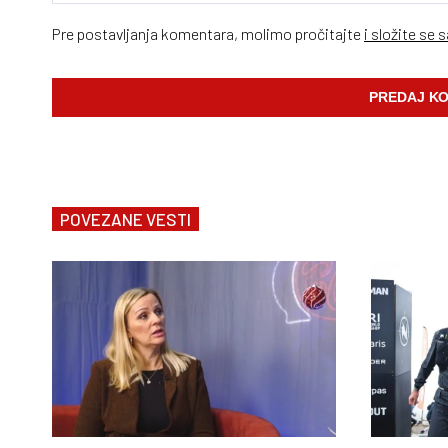
Pre postavljanja komentara, molimo pročitajte
i složite se 
POVEZANE VESTI