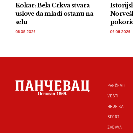
Kokar: Bela Crkva stvara
Istorij
uslove da mladi ostanu na
Norvešk
selu
pokori
Xtri
06.08.2026
06.08.2026
PANČEVO
VESTI
HRONIKA
SPORT
ZABAVA