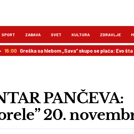
SPORT
ZABAVA
SVET
KULTURA
ZDRAVLJE
M
Greška sa hlebom „Sava“ skupo se plaća: Evo šta propisuje
NTAR PANČEVA:
sorele” 20. novemb