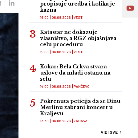
propisuje uredba i kolika je
kazna
16:00
06.08.2026
VESTI
Katastar ne dokazuje
vlasništvo, a RGZ objašnjava
celu proceduru
15:00
06.08.2026
VESTI
Kokar: Bela Crkva stvara
uslove da mladi ostanu na
selu
14:00
06.08.2026
PANČEVO
Pokrenuta peticija da se Dinu
Merlinu zabrani koncert u
Kraljevu
13:30
06.08.2026
ZABAVA
VIDI SVE