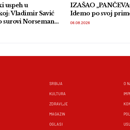
ski uspeh u
IZAŠAO „PANČEVAC
oj: Vladimir Savić
Idemo po svoj prim
o surovi Norseman
06.08.2026
SRBIJA
O 
KULTURA
IM
ZDRAVLJE
KO
MAGAZIN
POL
OGLASI
US