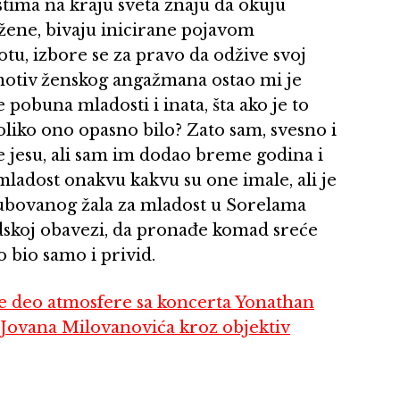
tima na kraju sveta znaju da okuju
e žene, bivaju inicirane pojavom
tu, izbore se za pravo da odžive svoj
motiv ženskog angažmana ostao mi je
pobuna mladosti i inata, šta ako je to
liko ono opasno bilo? Zato sam, svesno i
 jesu, ali sam im dodao breme godina i
ladost onakvu kakvu su one imale, ali je
aubovanog žala za mladost u Sorelama
udskoj obavezi, da pronađe komad sreće
 bio samo i privid.
eo atmosfere sa koncerta Yonathan
ta Jovana Milovanovića kroz objektiv