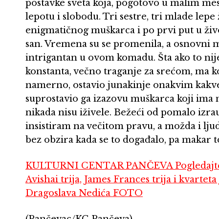
postavke sveta koja, pogotovo u malim mes
lepotu i slobodu. Tri sestre, tri mlade lep
enigmatičnog muškarca i po prvi put u živo
san. Vremena su se promenila, a osnovni 
intrigantan u ovom komadu. Šta ako to nije 
konstanta, večno traganje za srećom, ma ko
namerno, ostavio junakinje onakvim kakve
suprostavio ga izazovu muškarca koji ima m
nikada nisu iživele. Bežeći od pomalo izr
insistiram na večitom pravu, a možda i lj
bez obzira kada se to događalo, pa makar to
KULTURNI CENTAR PANČEVA Pogledajte d
Avishai trija, James Frances trija i kvarte
Dragoslava Nedića FOTO
(Pančevac/KC Pančeva)