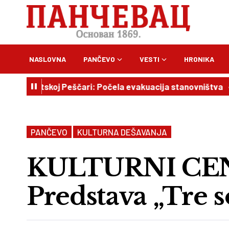
NASLOVNA
PANČEVO
VESTI
HRONIKA
latskoj Peščari: Počela evakuacija stanovništva
16:00
PANČEVO
KULTURNA DEŠAVANJA
KULTURNI CE
Predstava „Tre 