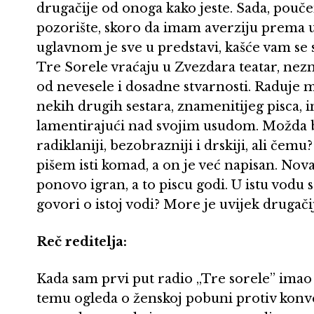
drugačije od onoga kako jeste. Sada, pouče
pozorište, skoro da imam averziju prema uv
uglavnom je sve u predstavi, kašće vam se
Tre Sorele vraćaju u Zvezdara teatar, nezn
od nevesele i dosadne stvarnosti. Raduje 
nekih drugih sestara, znamenitijeg pisca, 
lamentirajući nad svojim usudom. Možda b
radiklaniji, bezobrazniji i drskiji, ali čemu
pišem isti komad, a on je već napisan. No
ponovo igran, a to piscu godi. U istu vodu s
govori o istoj vodi? More je uvijek drugačije
Reč reditelja:
Kada sam prvi put radio „Tre sorele” ima
temu ogleda o ženskoj pobuni protiv konven