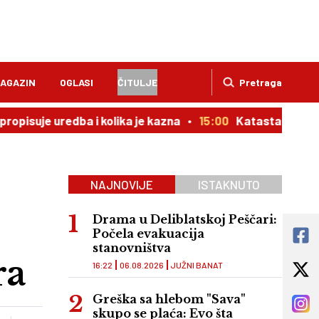
AGAZIN
OGLASI
ČITULJE
Pretraga
 uredba i kolika je kazna
15:00
Katastar ne dokazuje v
NAJNOVIJE
ISTAKNUTO
Drama u Deliblatskoj Peščari:
Počela evakuacija
stanovništva
ra
16:22
06.08.2026
JUŽNI BANAT
Greška sa hlebom "Sava"
skupo se plaća: Evo šta