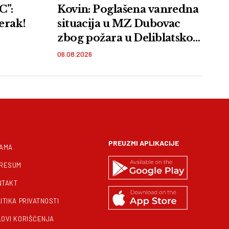
”:
Kovin: Poglašena vanredna
erak!
situacija u MZ Dubovac
zbog požara u Deliblatskoj
peščari
06.08.2026
PREUZMI APLIKACIJE
NAMA
PRESUM
NTAKT
ITIKA PRIVATNOSTI
LOVI KORIŠĆENJA