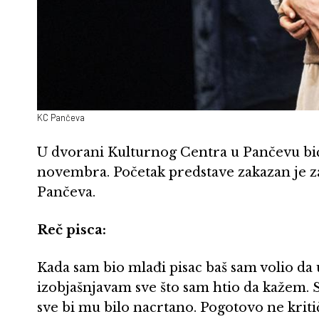
KC Pančeva
U dvorani Kulturnog Centra u Pančevu bić
novembra. Početak predstave zakazan je za 
Pančeva.
Reč pisca:
Kada sam bio mlađi pisac baš sam volio da
izobjašnjavam sve što sam htio da kažem. S
sve bi mu bilo nacrtano. Pogotovo ne kritič