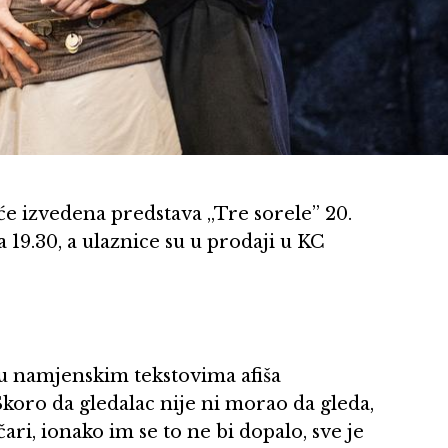
e izvedena predstava „Tre sorele” 20.
19.30, a ulaznice su u prodaji u KC
 u namjenskim tekstovima afiša
koro da gledalac nije ni morao da gleda,
ari, ionako im se to ne bi dopalo, sve je