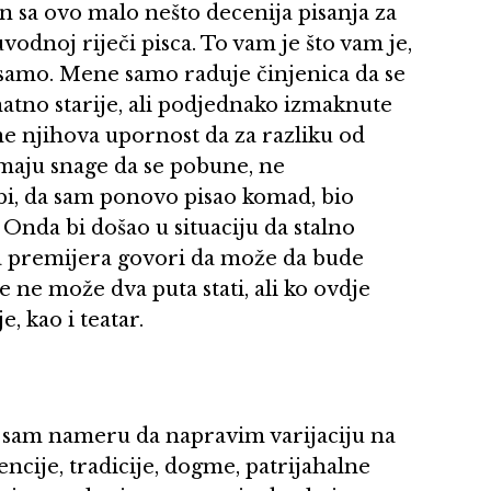
n sa ovo malo nešto decenija pisanja za
odnoj riječi pisca. To vam je što vam je,
 samo. Mene samo raduje činjenica da se
atno starije, ali podjednako izmaknute
me njihova upornost da za razliku od
imaju snage da se pobune, ne
i, da sam ponovo pisao komad, bio
? Onda bi došao u situaciju da stalno
va premijera govori da može da bude
e ne može dva puta stati, ali ko ovdje
, kao i teatar.
o sam nameru da napravim varijaciju na
cije, tradicije, dogme, patrijahalne