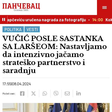
u Lapčeviću uručena nagrada za fotografiju
14:00
Kokov
POLITIKA
VESTI
VUČIĆ POSLE SASTANKA
SA LARŠEOM: Nastavljamo
da intenzivno jačamo
strateško partnerstvo i
saradnju
17:55
08.04.2024
Podeli vest: