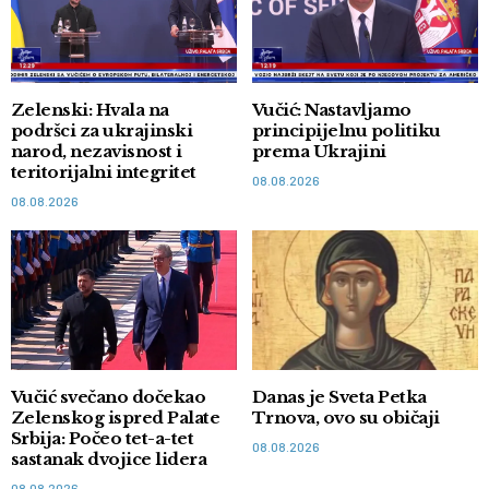
Zelenski: Hvala na
Vučić: Nastavljamo
podršci za ukrajinski
principijelnu politiku
narod, nezavisnost i
prema Ukrajini
teritorijalni integritet
08.08.2026
08.08.2026
Vučić svečano dočekao
Danas je Sveta Petka
Zelenskog ispred Palate
Trnova, ovo su običaji
Srbija: Počeo tet-a-tet
08.08.2026
sastanak dvojice lidera
08.08.2026