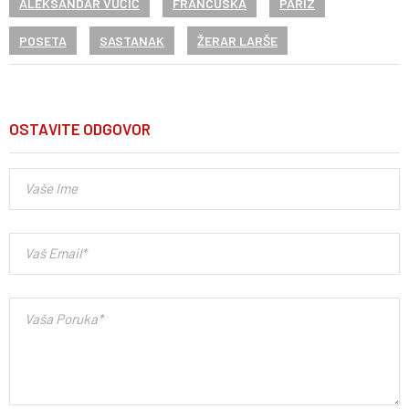
ALEKSANDAR VUČIĆ
FRANCUSKA
PARIZ
POSETA
SASTANAK
ŽERAR LARŠE
OSTAVITE ODGOVOR