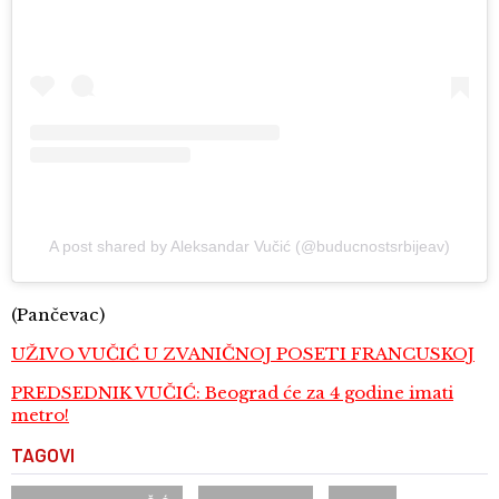
A post shared by Aleksandar Vučić (@buducnostsrbijeav)
(Pančevac)
UŽIVO VUČIĆ U ZVANIČNOJ POSETI FRANCUSKOJ
PREDSEDNIK VUČIĆ: Beograd će za 4 godine imati
metro!
TAGOVI