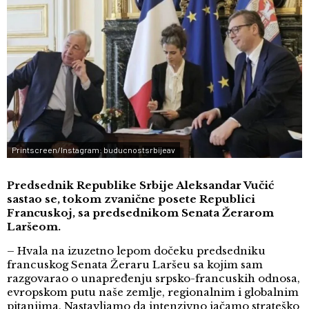
Printscreen/Instagram: buducnostsrbijeav
Predsednik Republike Srbije Aleksandar Vučić
sastao se, tokom zvanične posete Republici
Francuskoj, sa predsednikom Senata Žerarom
Laršeom.
– Hvala na izuzetno lepom dočeku predsedniku
francuskog Senata Žeraru Laršeu sa kojim sam
razgovarao o unapređenju srpsko-francuskih odnosa,
evropskom putu naše zemlje, regionalnim i globalnim
pitanjima. Nastavljamo da intenzivno jačamo strateško