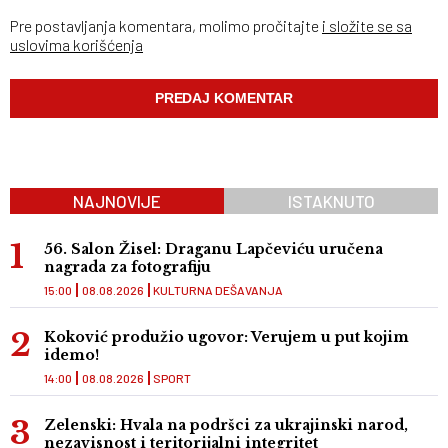
Pre postavljanja komentara, molimo pročitajte
i složite se sa
uslovima korišćenja
NAJNOVIJE
ISTAKNUTO
56. Salon Žisel: Draganu Lapčeviću uručena
nagrada za fotografiju
15:00
08.08.2026
KULTURNA DEŠAVANJA
Koković produžio ugovor: Verujem u put kojim
idemo!
14:00
08.08.2026
SPORT
Zelenski: Hvala na podršci za ukrajinski narod,
nezavisnost i teritorijalni integritet