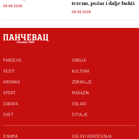
terenu, požar i dalje bukti
08.08.2026
08.08.2026
PANČEVO
SRBIJA
VESTI
KULTURA
HRONIKA
ZDRAVLJE
SPORT
MAGAZIN
ZABAVA
OGLASI
SVET
ČITULJE
O NAMA
USLOVI KORIŠĆENJA