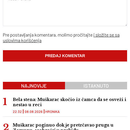
Pre postavljanja komentara, molimo pročitajte
i složite se sa
uslovima korišćenja
NAJNOVIJE
ISTAKNUTO
Bela stena: Muškarac skočio iz čamca da se osveži i
nestao u reci
22:32
08.08.2026
HRONIKA
Muškarac poginuo dok je pretrčavao prugu u