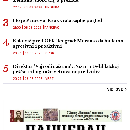
Zemunu, saobraćaj u prekidu
22:07
08.08.2026
HRONIKA
I to je Pančevo: Kroz vrata kaplje pogled
21:00
08.08.2026
PANČEVO
Koković pred OFK Beograd: Moramo da budemo
agresivni i proaktivni
20:39
08.08.2026
SPORT
Direktor "Vojvodinašuma": Požar u Deliblatskoj
peščari zbog ruže vetrova nepredvidiv
20:23
08.08.2026
VESTI
VIDI SVE