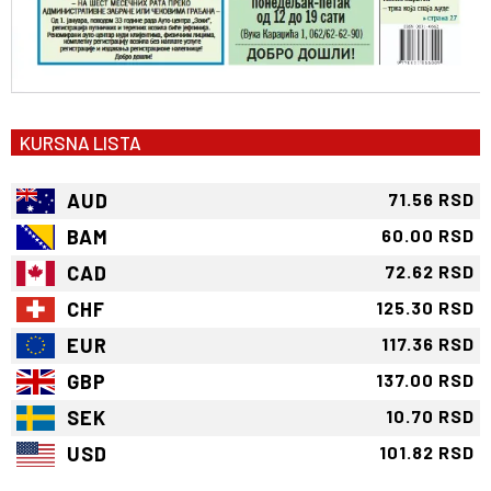
KURSNA LISTA
AUD
71.56 RSD
BAM
60.00 RSD
CAD
72.62 RSD
CHF
125.30 RSD
EUR
117.36 RSD
GBP
137.00 RSD
SEK
10.70 RSD
USD
101.82 RSD