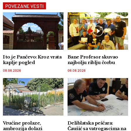
POVEZANE VESTI
I to je Pančevo: Kroz vrata
Bane Profesor skuvao
kaplje pogled
najbolju riblju čorbu
08.08.2026
08.08.2026
Vrućine prolaze,
Deliblatska peščara:
ambrozija dolazi
Čaušić sa vatrogascima na