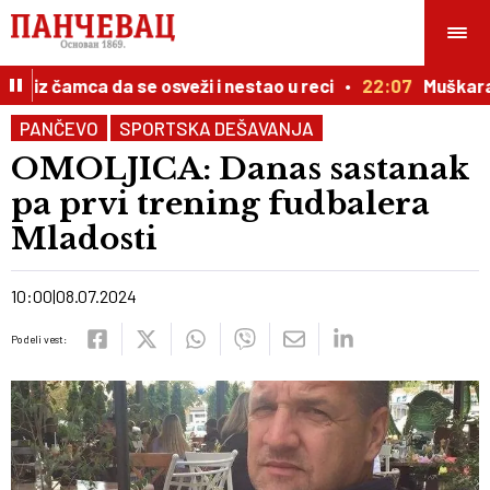
 iz čamca da se osveži i nestao u reci
22:07
Muškarac p
PANČEVO
SPORTSKA DEŠAVANJA
OMOLJICA: Danas sastanak
pa prvi trening fudbalera
Mladosti
10:00
08.07.2024
Podeli vest: