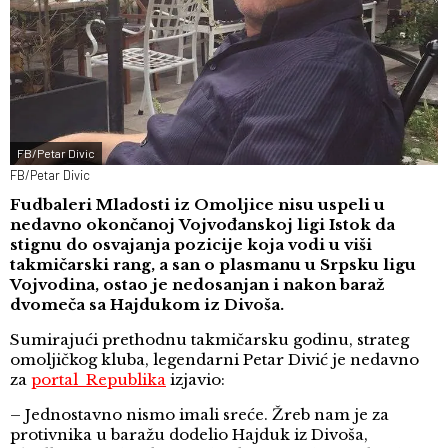
FB/Petar Divic
FB/Petar Divic
Fudbaleri Mladosti iz Omoljice nisu uspeli u
nedavno okončanoj Vojvođanskoj ligi Istok da
stignu do osvajanja pozicije koja vodi u viši
takmičarski rang, a san o plasmanu u Srpsku ligu
Vojvodina, ostao je nedosanjan i nakon baraž
dvomeča sa Hajdukom iz Divoša.
Sumirajući prethodnu takmičarsku godinu, strateg
omoljičkog kluba, legendarni Petar Divić je nedavno
za
portal Republika
izjavio:
– Jednostavno nismo imali sreće. Žreb nam je za
protivnika u baražu dodelio Hajduk iz Divoša,