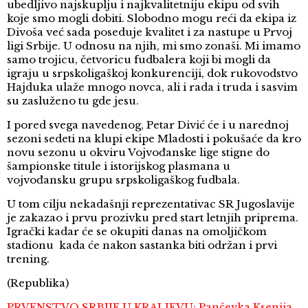
ubedljivo najskuplju i najkvalitetniju ekipu od svih
koje smo mogli dobiti. Slobodno mogu reći da ekipa iz
Divoša već sada poseduje kvalitet i za nastupe u Prvoj
ligi Srbije. U odnosu na njih, mi smo zonaši. Mi imamo
samo trojicu, četvoricu fudbalera koji bi mogli da
igraju u srpskoligaškoj konkurenciji, dok rukovodstvo
Hajduka ulaže mnogo novca, ali i rada i truda i sasvim
su zasluženo tu gde jesu.
I pored svega navedenog, Petar Divić će i u narednoj
sezoni sedeti na klupi ekipe Mladosti i pokušaće da kro
novu sezonu u okviru Vojvođanske lige stigne do
šampionske titule i istorijskog plasmana u
vojvođansku grupu srpskoligaškog fudbala.
U tom cilju nekadašnji reprezentativac SR Jugoslavije
je zakazao i prvu prozivku pred start letnjih priprema.
Igrački kadar će se okupiti danas na omoljičkom
stadionu kada će nakon sastanka biti održan i prvi
trening.
(Republika)
PRVENSTVO SRBIJE U KRALJEVU: Pančevka Ksenija