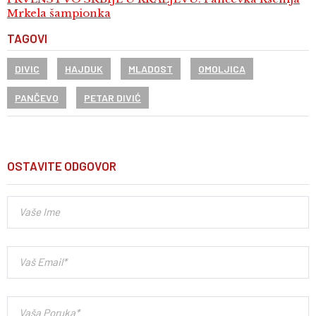
Mrkela šampionka
TAGOVI
DIVIC
HAJDUK
MLADOST
OMOLJICA
PANČEVO
PETAR DIVIĆ
OSTAVITE ODGOVOR