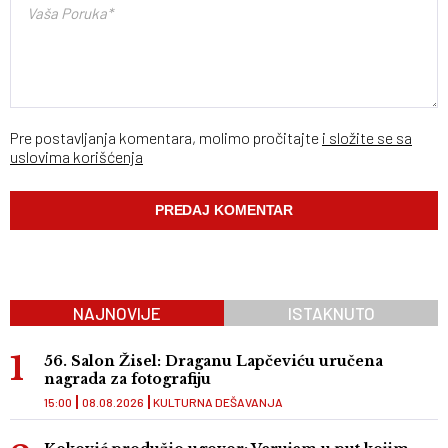
Pre postavljanja komentara, molimo pročitajte
i složite se sa
uslovima korišćenja
NAJNOVIJE
ISTAKNUTO
56. Salon Žisel: Draganu Lapčeviću uručena
nagrada za fotografiju
15:00
08.08.2026
KULTURNA DEŠAVANJA