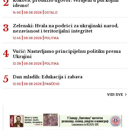
Koković produžio ugovor: Verujem u put kojim
idemo!
14:00
08.08.2026
OSTALO
Zelenski: Hvala na podršci za ukrajinski narod,
nezavisnost i teritorijalni integritet
12:45
08.08.2026
POLITIKA
Vučić: Nastavljamo principijelnu politiku prema
Ukrajini
12:38
08.08.2026
POLITIKA
Dan mladih: Edukacija i zabava
12:00
08.08.2026
PANČEVO
VIDI SVE