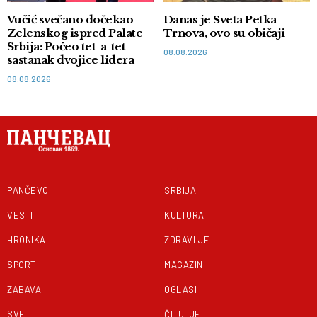
Vučić svečano dočekao
Danas je Sveta Petka
Zelenskog ispred Palate
Trnova, ovo su običaji
Srbija: Počeo tet-a-tet
08.08.2026
sastanak dvojice lidera
08.08.2026
PANČEVO
SRBIJA
VESTI
KULTURA
HRONIKA
ZDRAVLJE
SPORT
MAGAZIN
ZABAVA
OGLASI
SVET
ČITULJE