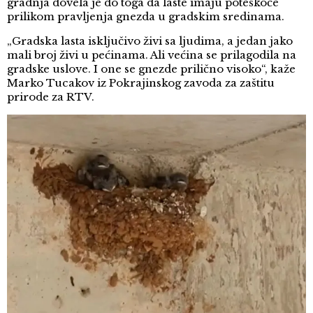
gradnja dovela je do toga da laste imaju poteškoće
prilikom pravljenja gnezda u gradskim sredinama.
„Gradska lasta isključivo živi sa ljudima, a jedan jako
mali broj živi u pećinama. Ali većina se prilagodila na
gradske uslove. I one se gnezde prilično visoko“, kaže
Marko Tucakov iz Pokrajinskog zavoda za zaštitu
prirode za RTV.