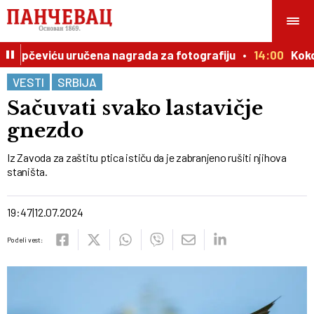
Lapčeviću uručena nagrada za fotografiju
14:00
Kokovi
VESTI
SRBIJA
Sačuvati svako lastavičje
gnezdo
Iz Zavoda za zaštitu ptica ističu da je zabranjeno rušiti njihova
staništa.
19:47
12.07.2024
Podeli vest: