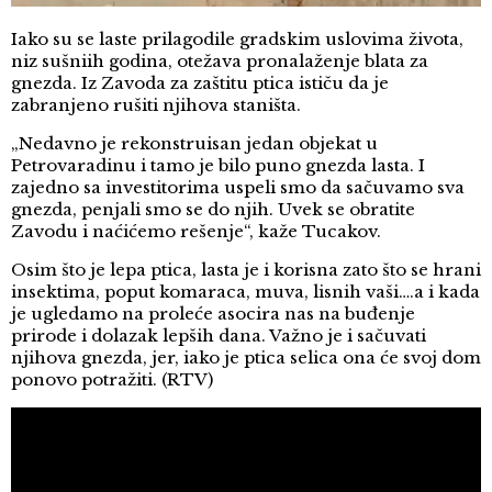
Iako su se laste prilagodile gradskim uslovima života,
niz sušniih godina, otežava pronalaženje blata za
gnezda. Iz Zavoda za zaštitu ptica ističu da je
zabranjeno rušiti njihova staništa.
„Nedavno je rekonstruisan jedan objekat u
Petrovaradinu i tamo je bilo puno gnezda lasta. I
zajedno sa investitorima uspeli smo da sačuvamo sva
gnezda, penjali smo se do njih. Uvek se obratite
Zavodu i naćićemo rešenje“, kaže Tucakov.
Osim što je lepa ptica, lasta je i korisna zato što se hrani
insektima, poput komaraca, muva, lisnih vaši….a i kada
je ugledamo na proleće asocira nas na buđenje
prirode i dolazak lepših dana. Važno je i sačuvati
njihova gnezda, jer, iako je ptica selica ona će svoj dom
ponovo potražiti. (RTV)