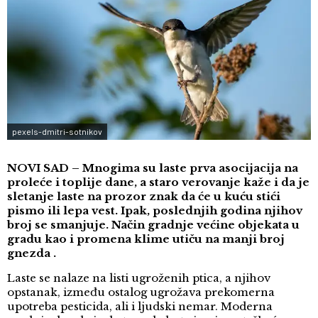
pexels-dmitri-sotnikov
NOVI SAD –
Mnogima su laste prva asocijacija na
proleće i toplije dane, a staro verovanje kaže i da je
sletanje laste na prozor znak da će u kuću stići
pismo ili lepa vest. Ipak, poslednjih godina njihov
broj se smanjuje. Način gradnje većine objekata u
gradu kao i promena klime utiču na manji broj
gnezda .
Laste se nalaze na listi ugroženih ptica, a njihov
opstanak, između ostalog ugrožava prekomerna
upotreba pesticida, ali i ljudski nemar. Moderna