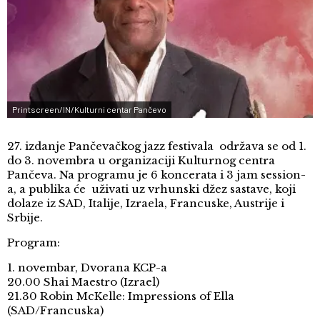
Printscreen/IN/Kulturni centar Pančevo
27. izdanje Pančevačkog jazz festivala održava se od 1.
do 3. novembra u organizaciji Kulturnog centra
Pančeva. Na programu je 6 koncerata i 3 jam session-
a, a publika će uživati uz vrhunski džez sastave, koji
dolaze iz SAD, Italije, Izraela, Francuske, Austrije i
Srbije.
Program:
1. novembar, Dvorana KCP-a
20.00 Shai Maestro (Izrael)
21.30 Robin McKelle: Impressions of Ella
(SAD/Francuska)