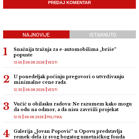
NAJNOVIJE
ISTAKNUTO
Snažnija tražnja za e-automobilima „briše“
popuste
13:00
09.08.2026
VESTI
U ponedeljak počinju pregovori o utvrđivanju
minimalne cene rada
12:30
09.08.2026
VESTI
Vučić u obilasku radova: Ne razumem kako mogu
da odu na odmor, a da nisu završili projekat
12:15
09.08.2026
POLITIKA
Galerija „Jovan Popović“ u Opovu predstavlja
remek-dela iz svog bogatog umetničkog fonda