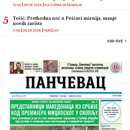
12:00
09.08.2026
KULTURNA DEŠAVANJA
Tešić: Prethodna noć u Peščari mirnija, manje
novih žarišta
11:48
09.08.2026
PANČEVO
VIDI SVE