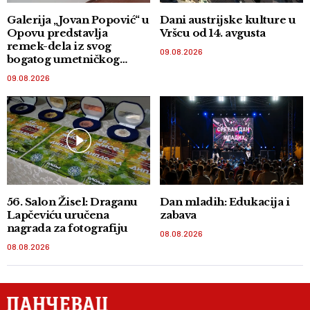
Galerija „Jovan Popović“ u
Dani austrijske kulture u
Opovu predstavlja
Vršcu od 14. avgusta
remek-dela iz svog
09.08.2026
bogatog umetničkog
fonda
09.08.2026
56. Salon Žisel: Draganu
Dan mladih: Edukacija i
Lapčeviću uručena
zabava
nagrada za fotografiju
08.08.2026
08.08.2026