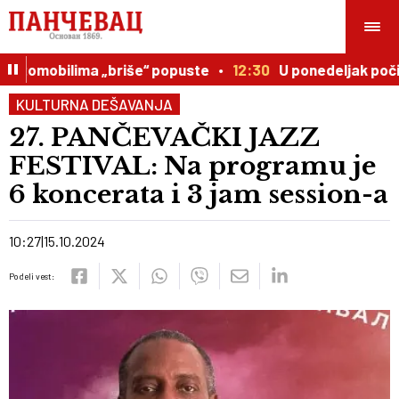
automobilima „briše“ popuste
12:30
U ponedeljak počinj
KULTURNA DEŠAVANJA
27. PANČEVAČKI JAZZ
FESTIVAL: Na programu je
6 koncerata i 3 jam session-a
10:27
15.10.2024
Podeli vest: