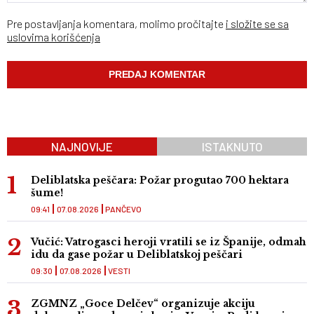
Pre postavljanja komentara, molimo pročitajte
i složite se sa
uslovima korišćenja
NAJNOVIJE
ISTAKNUTO
Deliblatska peščara: Požar progutao 700 hektara
šume!
09:41
07.08.2026
PANČEVO
Vučić: Vatrogasci heroji vratili se iz Španije, odmah
idu da gase požar u Deliblatskoj peščari
09:30
07.08.2026
VESTI
ZGMNZ „Goce Delčev“ organizuje akciju