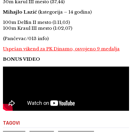
50m karul III mesto (37,44)
Mihajlo Lazić
(kategorija – 14 godina)
100m Delfin II mesto (1:11,05)
100m Kraul III mesto (1:02,07)
(Pančevac/013 info)
Uspešan vikend za PK Dinamo, osvojeno 9 medalja
BONUS VIDEO
TAGOVI