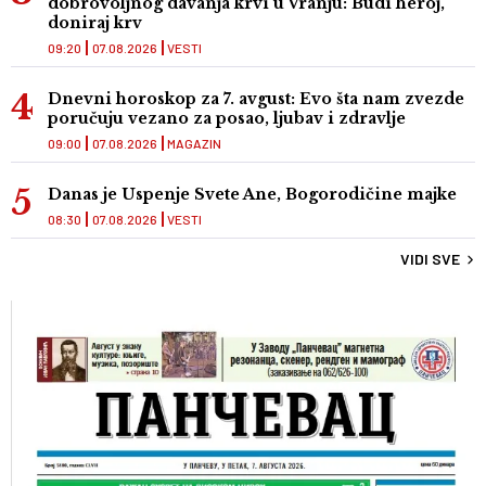
dobrovoljnog davanja krvi u Vranju: Budi heroj,
doniraj krv
09:20
07.08.2026
VESTI
Dnevni horoskop za 7. avgust: Evo šta nam zvezde
poručuju vezano za posao, ljubav i zdravlje
09:00
07.08.2026
MAGAZIN
Danas je Uspenje Svete Ane, Bogorodičine majke
08:30
07.08.2026
VESTI
VIDI SVE