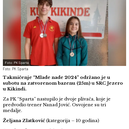
Foto: PK Sparta
Foto: PK Sparta
Takmičenje “Mlade nade 2024” održano je u
subotu na zatvorenom bazenu (25m) u SRC Jezero
u Kikindi.
Za PK “Sparta” nastupilo je dvoje plivača, koje je
predvodio trener Nanad Jović. Osvojene su tri
medalje.
Željana Zlatković
(kategorija – 10 godina)