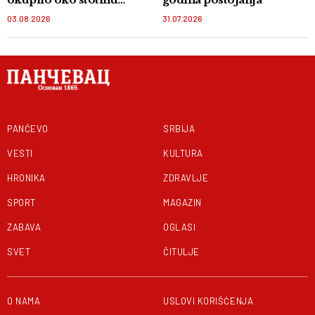
takmičara
03.08.2026
31.07.2026
PANČEVO
SRBIJA
VESTI
KULTURA
HRONIKA
ZDRAVLJE
SPORT
MAGAZIN
ZABAVA
OGLASI
SVET
ČITULJE
O NAMA
USLOVI KORIŠĆENJA