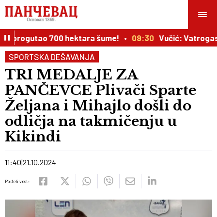
r progutao 700 hektara šume!
09:30
Vučić: Vatrogasci 
SPORTSKA DEŠAVANJA
TRI MEDALJE ZA
PANČEVCE Plivači Sparte
Željana i Mihajlo došli do
odličja na takmičenju u
Kikindi
11:40
21.10.2024
Podeli vest: