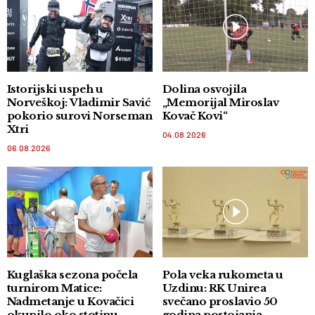
Istorijski uspeh u
Dolina osvojila
Norveškoj: Vladimir Savić
„Memorijal Miroslav
pokorio surovi Norseman
Kovač Kovi“
Xtri
04.08.2026
06.08.2026
Kuglaška sezona počela
Pola veka rukometa u
turnirom Matice:
Uzdinu: RK Unirea
Nadmetanje u Kovačici
svečano proslavio 50
okupilo oko stotinu
godina postojanja