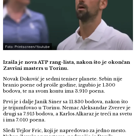
Foto: Printscreen/Youtube
Izašla je nova ATP rang-lista, nakon što je okončan
Završni masters u Torinu.
Novak Đoković je sedmi teniser planete. Srbin nije
branio poene od prošle godine, izgubio je 1.300
bodova, te na svom kontu ima 3.910 poena.
Prvi je i dalje Janik Siner sa 11.830 bodova, nakon što
je trijumfovao u Torinu. Nemac Aleksandar Zverev je
drugi sa 7.915 bodova, a Karlos Alkaraz je treći na svetu
i ima 7.010 poena.
Sledi Tejlor Fric, koji je napredovao za jedno mesto.