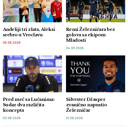
Anđeliji tri zlata, Aleksi
Remi Železničara bez
srebro u Vroclavu
golova sa ekipom
Mladosti
05.08.2026
04.08.2026
Pred meč sa Lučanima:
Silvester Džasper
Sudar dva različita
zvanično napustio
koncepta
Železničar
03.08.2026
01.08.2026