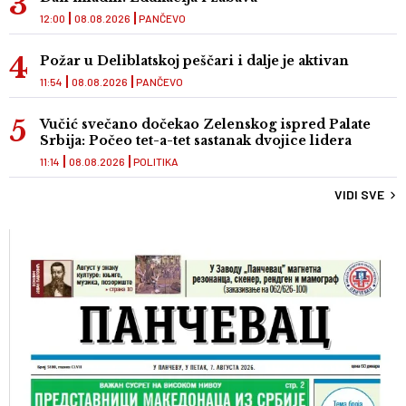
12:00
08.08.2026
PANČEVO
Požar u Deliblatskoj peščari i dalje je aktivan
11:54
08.08.2026
PANČEVO
Vučić svečano dočekao Zelenskog ispred Palate
Srbija: Počeo tet-a-tet sastanak dvojice lidera
11:14
08.08.2026
POLITIKA
VIDI SVE