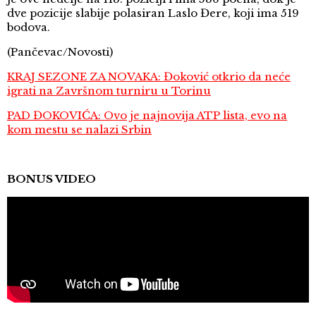
dve pozicije slabije polasiran Laslo Đere, koji ima 519
bodova.
(Pančevac/Novosti)
KRAJ SEZONE ZA NOVAKA: Đoković otkrio da neće
igrati na Završnom turniru u Torinu
PAD ĐOKOVIĆA: Ovo je najnovija ATP lista, evo na
kom mestu se nalazi Srbin
BONUS VIDEO