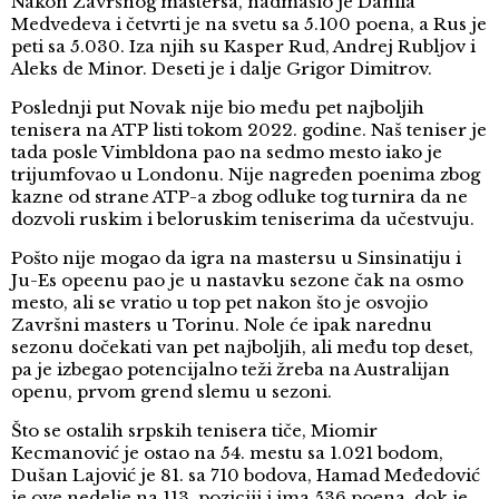
Nakon Završnog mastersa, nadmašio je Danila
Medvedeva i četvrti je na svetu sa 5.100 poena, a Rus je
peti sa 5.030. Iza njih su Kasper Rud, Andrej Rubljov i
Aleks de Minor. Deseti je i dalje Grigor Dimitrov.
Poslednji put Novak nije bio među pet najboljih
tenisera na ATP listi tokom 2022. godine. Naš teniser je
tada posle Vimbldona pao na sedmo mesto iako je
trijumfovao u Londonu. Nije nagređen poenima zbog
kazne od strane ATP-a zbog odluke tog turnira da ne
dozvoli ruskim i beloruskim teniserima da učestvuju.
Pošto nije mogao da igra na mastersu u Sinsinatiju i
Ju-Es opeenu pao je u nastavku sezone čak na osmo
mesto, ali se vratio u top pet nakon što je osvojio
Završni masters u Torinu. Nole će ipak narednu
sezonu dočekati van pet najboljih, ali među top deset,
pa je izbegao potencijalno teži žreba na Australijan
openu, prvom grend slemu u sezoni.
Što se ostalih srpskih tenisera tiče, Miomir
Kecmanović je ostao na 54. mestu sa 1.021 bodom,
Dušan Lajović je 81. sa 710 bodova, Hamad Međedović
je ove nedelje na 113. poziciji i ima 536 poena, dok je