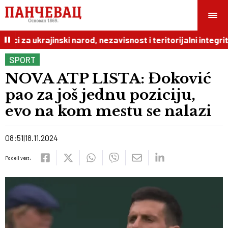
ci za ukrajinski narod, nezavisnost i teritorijalni integritet
SPORT
NOVA ATP LISTA: Đoković
pao za još jednu poziciju,
evo na kom mestu se nalazi
08:51
18.11.2024
Podeli vest: