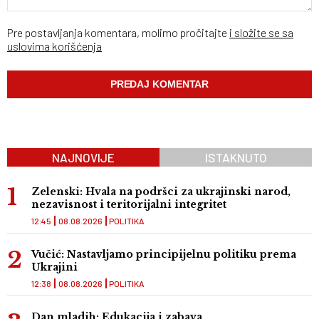
Pre postavljanja komentara, molimo pročitajte
i složite se sa
uslovima korišćenja
NAJNOVIJE
ISTAKNUTO
Zelenski: Hvala na podršci za ukrajinski narod,
nezavisnost i teritorijalni integritet
12:45
08.08.2026
POLITIKA
Vučić: Nastavljamo principijelnu politiku prema
Ukrajini
12:38
08.08.2026
POLITIKA
Dan mladih: Edukacija i zabava