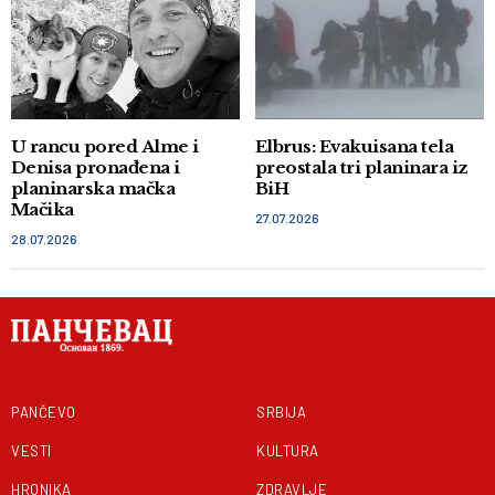
U rancu pored Alme i
Elbrus: Evakuisana tela
Denisa pronađena i
preostala tri planinara iz
planinarska mačka
BiH
Mačika
27.07.2026
28.07.2026
PANČEVO
SRBIJA
VESTI
KULTURA
HRONIKA
ZDRAVLJE