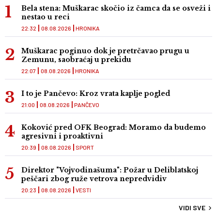
Bela stena: Muškarac skočio iz čamca da se osveži i
nestao u reci
22:32
08.08.2026
HRONIKA
Muškarac poginuo dok je pretrčavao prugu u
Zemunu, saobraćaj u prekidu
22:07
08.08.2026
HRONIKA
I to je Pančevo: Kroz vrata kaplje pogled
21:00
08.08.2026
PANČEVO
Koković pred OFK Beograd: Moramo da budemo
agresivni i proaktivni
20:39
08.08.2026
SPORT
Direktor "Vojvodinašuma": Požar u Deliblatskoj
peščari zbog ruže vetrova nepredvidiv
20:23
08.08.2026
VESTI
VIDI SVE