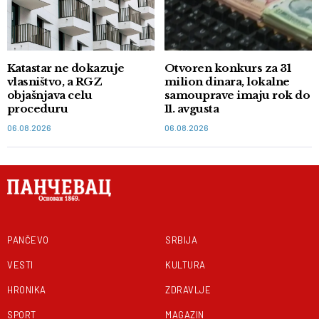
Katastar ne dokazuje
Otvoren konkurs za 31
vlasništvo, a RGZ
milion dinara, lokalne
objašnjava celu
samouprave imaju rok do
proceduru
11. avgusta
06.08.2026
06.08.2026
PANČEVO
SRBIJA
VESTI
KULTURA
HRONIKA
ZDRAVLJE
SPORT
MAGAZIN