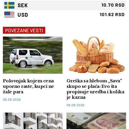
SEK
10.70 RSD
USD
101.62 RSD
POVEZANE VESTI
Polovnjak kojem cena
Greška sa hlebom „Sava“
uporno raste, kupci ne
skupo se plaća: Evo šta
žale para
propisuje uredba i kolika
je kazna
06.08.2026
06.08.2026