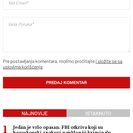
Pre postavljanja komentara, molimo pročitajte
i složite se sa
uslovima korišćenja
NAJNOVIJE
ISTAKNUTO
Jedan je vrlo opasan: FBI otkriva koji su
horoskopski znakovi najskloniji kriminalu