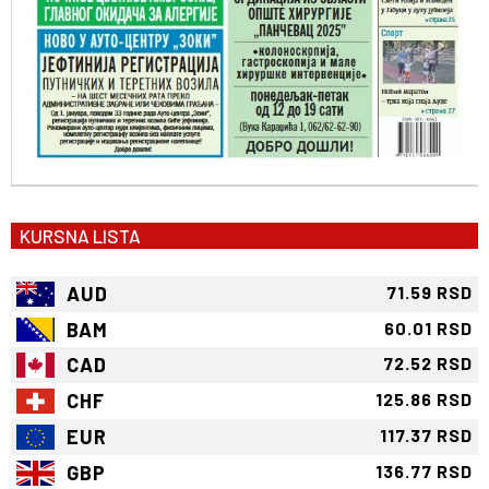
KURSNA LISTA
AUD
71.59 RSD
BAM
60.01 RSD
CAD
72.52 RSD
CHF
125.86 RSD
EUR
117.37 RSD
GBP
136.77 RSD