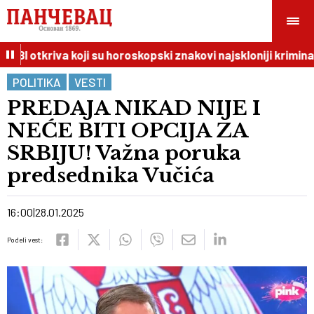
BI otkriva koji su horoskopski znakovi najskloniji kriminalu
POLITIKA
VESTI
PREDAJA NIKAD NIJE I
NEĆE BITI OPCIJA ZA
SRBIJU! Važna poruka
predsednika Vučića
16:00
28.01.2025
Podeli vest: