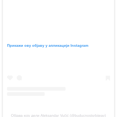
Прикажи ову објаву у апликацији Instagram
Објава коју дели Aleksandar Vučić (@buducnostsrbijeav)