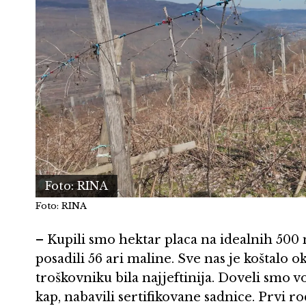
Foto: RINA
Foto: RINA
– Kupili smo hektar placa na idealnih 500
posadili 56 ari maline. Sve nas je koštalo o
troškovniku bila najjeftinija. Doveli smo v
kap, nabavili sertifikovane sadnice. Prvi r