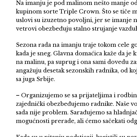
Na imanju je pod malinom nešto manje od 
kupinom sorte Triple Crown. Što se tiče m
uslovi su izuzetno povoljni, jer se imanje
vetrovi obezbeđuju stalno strujanje vazdu
Sezona rada na imanju traje tokom cele go
kada je sneg. Glavna domaćica kaže da je 
na malinu, pa suprug i ona sami dovedu zas
angažuju desetak sezonskih radnika, od koji
sa juga Srbije.
– Organizujemo se sa prijateljima i rodbi
zajednički obezbeđujemo radnike. Naše vo
sada nije problem. Sarađujemo sa hladnjač
mogućnosti prerade, ali ćemo sačekati od