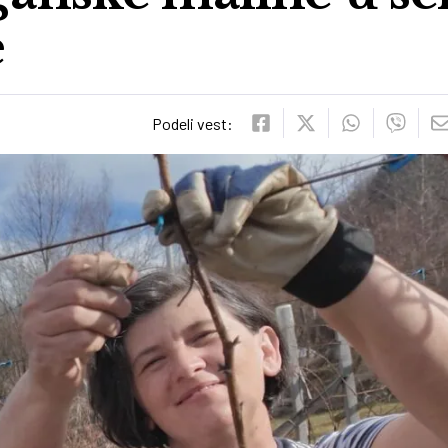
e
Podeli vest: