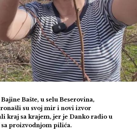
Bajine Bašte, u selu Beserovina,
onašli su svoj mir i novi izvor
li kraj sa krajem, jer je Danko radio u
 sa proizvodnjom pilića.