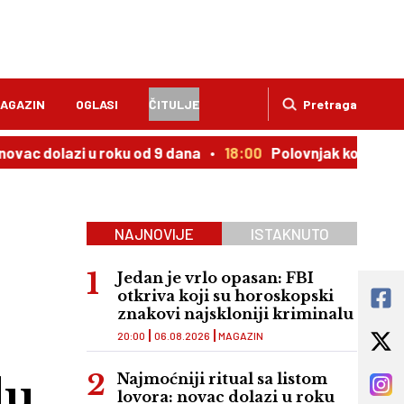
AGAZIN
OGLASI
ČITULJE
Pretraga
azi u roku od 9 dana
18:00
Polovnjak kojem cena uporno 
NAJNOVIJE
ISTAKNUTO
Jedan je vrlo opasan: FBI
otkriva koji su horoskopski
znakovi najskloniji kriminalu
20:00
06.08.2026
MAGAZIN
lu
Najmoćniji ritual sa listom
lovora: novac dolazi u roku