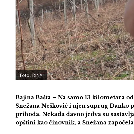
Foto: RINA
Bajina Bašta – Na samo 13 kilometara od 
Snežana Nešković i njen suprug Danko pr
prihoda. Nekada davno jedva su sastavlja
opštini kao činovnik, a Snežana započela