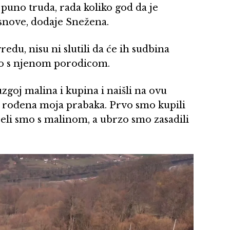
 puno truda, rada koliko god da je
 snove, dodaje Snežena.
redu, nisu ni slutili da će ih sudbina
ano s njenom porodicom.
uzgoj malina i kupina i naišli na ovu
de rođena moja prabaka. Prvo smo kupili
čeli smo s malinom, a ubrzo smo zasadili