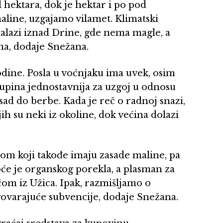
hektara, dok je hektar i po pod
aline, uzgajamo vilamet. Klimatski
 nalazi iznad Drine, gde nema magle, a
ha, dodaje Snežana.
dine. Posla u voćnjaku ima uvek, osim
kupina jednostavnija za uzgoj u odnosu
ad do berbe. Kada je reč o radnoj snazi,
h su neki iz okoline, dok većina dolazi
nom koji takođe imaju zasade maline, pa
će je organskog porekla, a plasman za
om iz Užica. Ipak, razmišljamo o
govarajuće subvencije, dodaje Snežana.