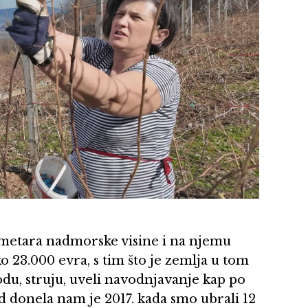
 metara nadmorske visine i na njemu
ko 23.000 evra, s tim što je zemlja u tom
odu, struju, uveli navodnjavanje kap po
od donela nam je 2017. kada smo ubrali 12