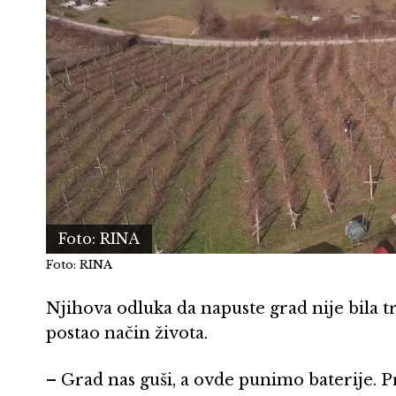
Foto: RINA
Foto: RINA
Njihova odluka da napuste grad nije bila tr
postao način života.
– Grad nas guši, a ovde punimo baterije. P