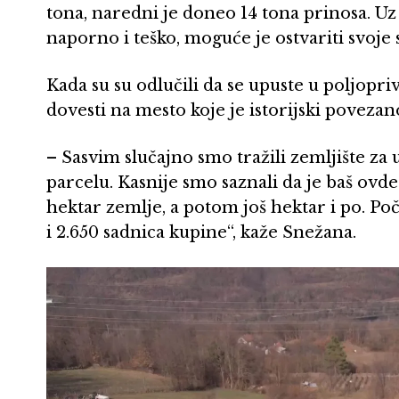
tona, naredni je doneo 14 tona prinosa. Uz
naporno i teško, moguće je ostvariti svoje
Kada su su odlučili da se upuste u poljopriv
dovesti na mesto koje je istorijski povez
– Sasvim slučajno smo tražili zemljište za 
parcelu. Kasnije smo saznali da je baš ov
hektar zemlje, a potom još hektar i po. Po
i 2.650 sadnica kupine“, kaže Snežana.