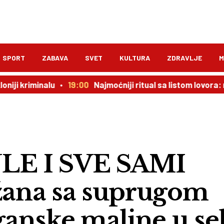
SPORT
ZABAVA
SVET
KULTURA
ZDRAVLJE
M
inalu
19:00
Najmoćniji ritual sa listom lovora: novac dol
LE I SVE SAMI
ana sa suprugom
anske maline u se