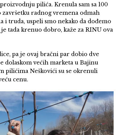
 proizvodnju pilića. Krenula sam sa 100
 po završetku radnog vremena odmah
da i truda, uspeli smo nekako da dođemo
ao je tada krenuo dobro, kaže za RINU ova
dice, pa je ovaj bračni par dobio dve
da je dolaskom većih marketa u Bajinu
 pilićima Neškovići su se okrenuli
veću cenu.