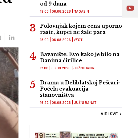
od 9 dana
19:00
06.08.2026
MAGAZIN
Polovnjak kojem cena uporno
raste, kupci ne žale para
18:00
06.08.2026
VESTI
Bavanište: Evo kako je bilo na
Danima ćirilice
17:00
06.08.2026
JUŽNI BANAT
Drama u Deliblatskoj Peščari:
Počela evakuacija
stanovništva
16:22
06.08.2026
JUŽNI BANAT
VIDI SVE