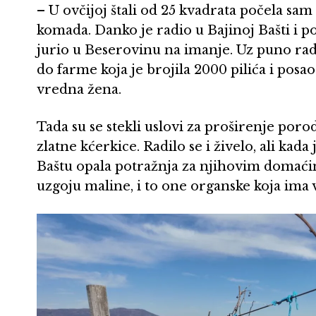
– U ovčijoj štali od 25 kvadrata počela sam
komada. Danko je radio u Bajinoj Bašti i
jurio u Beserovinu na imanje. Uz puno ra
do farme koja je brojila 2000 pilića i pos
vredna žena.
Tada su se stekli uslovi za proširenje poro
zlatne kćerkice. Radilo se i živelo, ali ka
Baštu opala potražnja za njihovim domaćim
uzgoju maline, i to one organske koja ima 