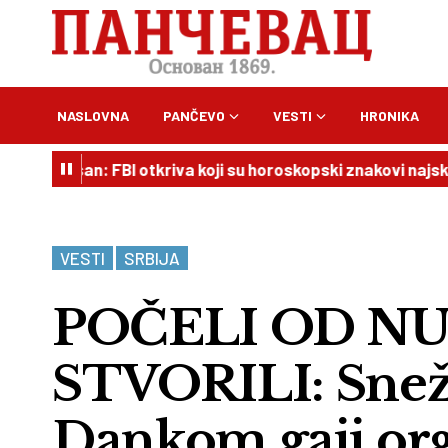
NASLOVNA
PANČEVO
VESTI
HRONIKA
san: FBI otkriva koji su horoskopski znakovi najskloniji krim
VESTI
SRBIJA
POČELI OD NU
STVORILI: Snež
Dankom gaji org