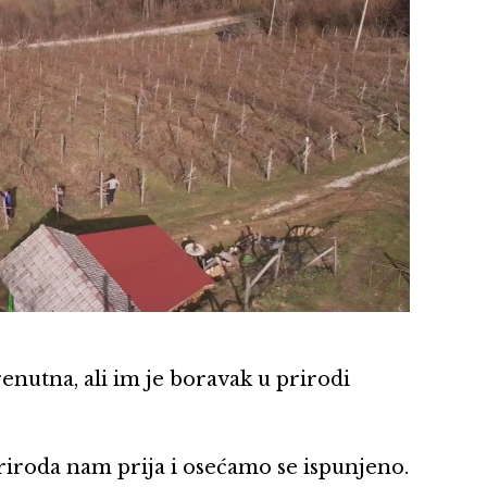
enutna, ali im je boravak u prirodi
riroda nam prija i osećamo se ispunjeno.