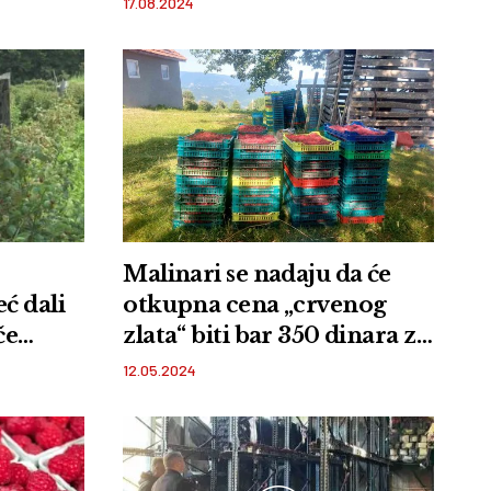
17.08.2024
Malinari se nadaju da će
otkupna cena „crvenog
če
zlata“ biti bar 350 dinara za
j i
KG
12.05.2024