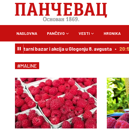
NASLOVNA
PANČEVO
VESTI
HRONIKA
umanitarni bazar i akcija u Glogonju 8. avgusta
20:54
Vu
#MALINE