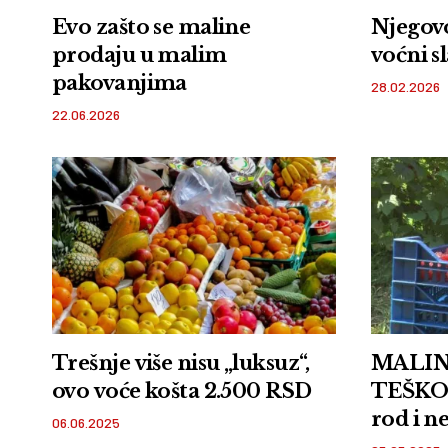
Evo zašto se maline
Njegovo
prodaju u malim
voćni s
pakovanjima
28.02.2026
22.06.2026
Trešnje više nisu „luksuz“,
MALIN
ovo voće košta 2.500 RSD
TEŠKO
rod i n
06.06.2025
crveno