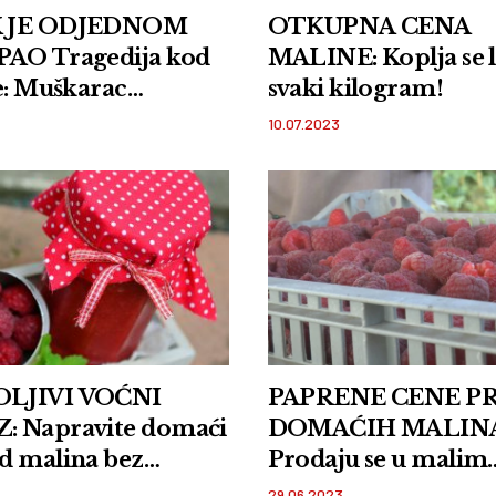
 JE ODJEDNOM
OTKUPNA CENA
AO Tragedija kod
MALINE: Koplja se 
e: Muškarac
svaki kilogram!
uo tokm berbe
10.07.2023
!
LJIVI VOĆNI
PAPRENE CENE P
 Napravite domaći
DOMAĆIH MALIN
d malina bez
Prodaju se u malim
vansa RECEPT
kutijicama od 200 
29.06.2023