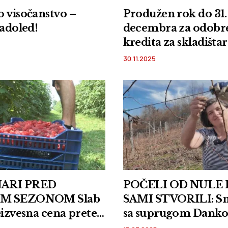
 visočanstvo –
Produžen rok do 31.
ladoled!
decembra za odobr
kredita za skladišta
maline roda 2025.
30.11.2025
ARI PRED
POČELI OD NULE I
M SEZONOM Slab
SAMI STVORILI: S
eizvesna cena prete
sa suprugom Danko
m zlatu
organske maline u s