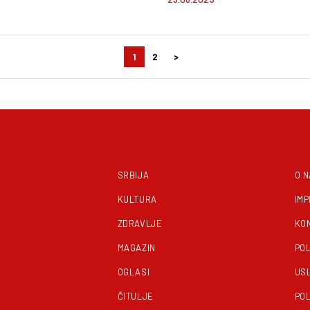
kao da su kavijar! 
crvenog zlata košta 
dinara!
1
2
>
Kretanje
članaka
SRBIJA
O 
KULTURA
IM
ZDRAVLJE
KO
MAGAZIN
POL
OGLASI
US
ČITULJE
POL