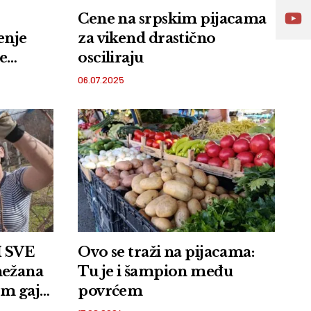
Cene na srpskim pijacama
enje
za vikend drastično
re
osciliraju
06.07.2025
 SVE
Ovo se traži na pijacama:
nežana
Tu je i šampion među
m gaji
povrćem
elu kod