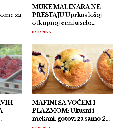
MUKE MALINARA NE
lome za
PRESTAJU Uprkos lošoj
otkupnoj ceni u selo
Skokuće kod Prijepolja
07.07.2023
stiglo 500 berača crvenog
zlata! FOTO
RVIH
MAFINI SA VOĆEM I
A
PLAZMOM: Ukusni i
mekani, gotovi za samo 20
grama
minuta
01.06.2023