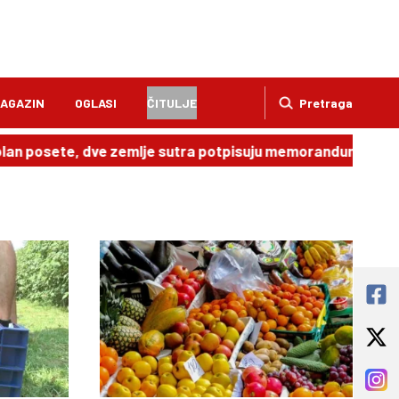
AGAZIN
OGLASI
ČITULJE
Pretraga
 posete, dve zemlje sutra potpisuju memorandum
20:49