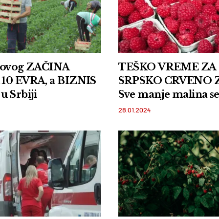
ovog ZAČINA
TEŠKO VREME ZA
10 EVRA, a BIZNIS
SRPSKO CRVENO 
 Srbiji
Sve manje malina se 
a smanjena potražnj
28.01.2024
ovim voćem