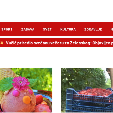
SPORT
ZABAVA
SVET
KULTURA
ZDRAVLJE
M
čić priredio svečanu večeru za Zelenskog: Objavljen plan