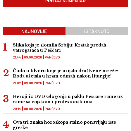
NAJNOVIJE
ISTAKNUTO
Slika koja je slomila Srbiju: Kratak predah
vatrogasaca u Peščari
21:44
09.08.2026
PANČEVO
Čudo u Idvoru koje je usijalo društvene mreže:
Roda ušetala u hram odmah nakon liturgije!
21:02
09.08.2026
PANČEVO
Heroji iz DVD Glogonja u paklu Peščare rame uz
rame sa vojskom i profesionalcima
20:14
09.08.2026
PANČEVO
Ova tri znaka horoskopa stalno ponavljaju iste
greške