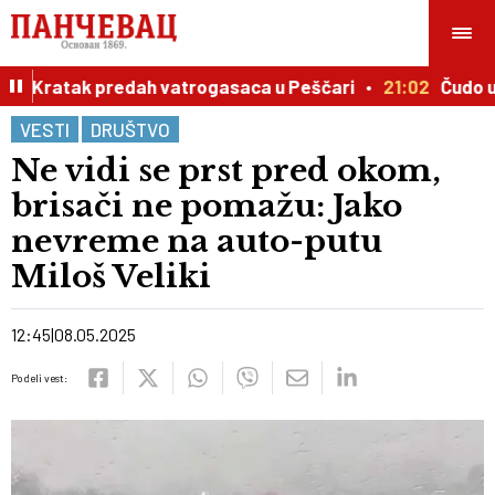
iju: Kratak predah vatrogasaca u Peščari
21:02
Čudo u I
VESTI
DRUŠTVO
Ne vidi se prst pred okom,
brisači ne pomažu: Jako
nevreme na auto-putu
Miloš Veliki
12:45
08.05.2025
Podeli vest: