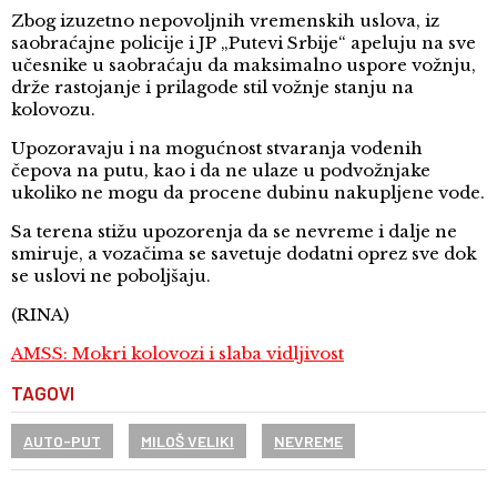
Zbog izuzetno nepovoljnih vremenskih uslova, iz
saobraćajne policije i JP „Putevi Srbije“ apeluju na sve
učesnike u saobraćaju da maksimalno uspore vožnju,
drže rastojanje i prilagode stil vožnje stanju na
kolovozu.
Upozoravaju i na mogućnost stvaranja vodenih
čepova na putu, kao i da ne ulaze u podvožnjake
ukoliko ne mogu da procene dubinu nakupljene vode.
Sa terena stižu upozorenja da se nevreme i dalje ne
smiruje, a vozačima se savetuje dodatni oprez sve dok
se uslovi ne poboljšaju.
(RINA)
AMSS: Mokri kolovozi i slaba vidljivost
TAGOVI
AUTO-PUT
MILOŠ VELIKI
NEVREME