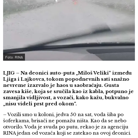
Foto: RINA
LJIG – Na deonici auto-puta „Miloš Veliki“ između
Ljiga i Lajkovca, tokom popodnevnih sati snažno
nevreme izazvalo je haos u saobraćaju. Gusta
zavesa kiše, koja se sručila kao iz kabla, potpuno je
smanjila vidljivost, a vozači, kako kažu, bukvalno
„nisu videli prst pred okom“.
– Vozili smo u koloni, jedva 50 na sat, voda šiba po
šoferkama, brisači ne pomažu ništa. Kao da se nebo
otvorilo. Voda je svuda po putu, rekao je za agenciju
RINA jedan od vozača koji se zatekao na ovoj deonici.