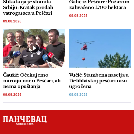
Slika koja je slomila
Galić iz Peščare: Požarom
Srbiju: Kratak predah
zahvaćeno 1.700 hektara
vatrogasaca u Peščari
09.08.2026
09.08.2026
Čaušić: Očekujemo
Vučić: Stambena naselja u
mirniju noć u Peščari, ali
Deliblatskoj peščari nisu
nema opuštanja
ugrožena
09.08.2026
09.08.2026