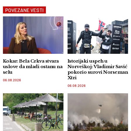
POVEZANE VESTI
Kokar: Bela Crkva stvara
Istorijski uspeh u
uslove da mladi ostanu na
Norveškoj: Vladimir Savić
selu
pokorio surovi Norseman
Xtri
06.08.2026
06.08.2026