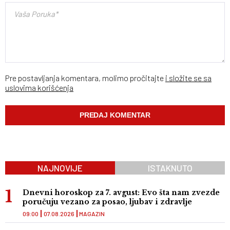
Pre postavljanja komentara, molimo pročitajte
i složite se sa
uslovima korišćenja
NAJNOVIJE
ISTAKNUTO
Dnevni horoskop za 7. avgust: Evo šta nam zvezde
poručuju vezano za posao, ljubav i zdravlje
09:00
07.08.2026
MAGAZIN