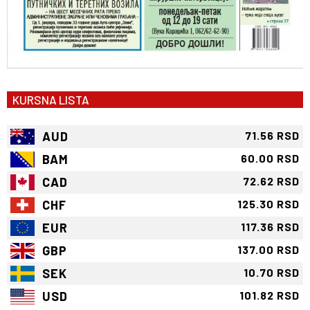
KURSNA LISTA
AUD
71.56 RSD
BAM
60.00 RSD
CAD
72.62 RSD
CHF
125.30 RSD
EUR
117.36 RSD
GBP
137.00 RSD
SEK
10.70 RSD
USD
101.82 RSD