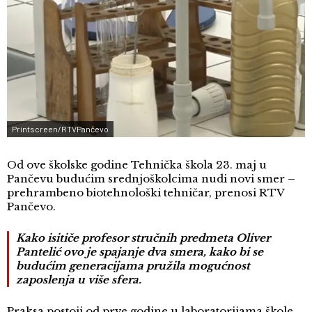
Printscreen/RTVPančevo
Od ove školske godine Tehnička škola 23. maj u
Pančevu budućim srednjoškolcima nudi novi smer –
prehrambeno biotehnološki tehničar, prenosi RTV
Pančevo.
Kako isitiče profesor stručnih predmeta Oliver
Pantelić ovo je spajanje dva smera, kako bi se
budućim generacijama pružila mogućnost
zaposlenja u više sfera.
Praksa postoji od prve godine u laboratorijama škole,