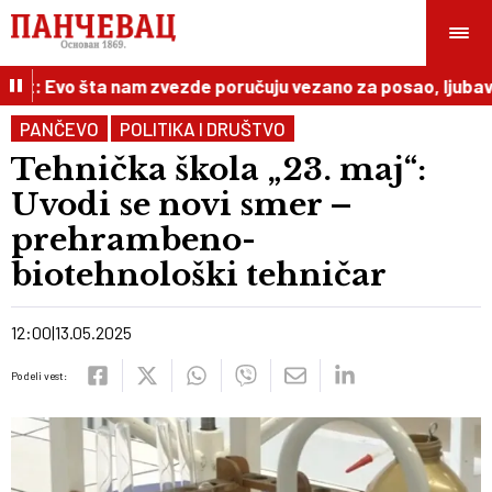
st: Evo šta nam zvezde poručuju vezano za posao, ljubav i 
PANČEVO
POLITIKA I DRUŠTVO
Tehnička škola „23. maj“:
Uvodi se novi smer –
prehrambeno-
biotehnološki tehničar
12:00
13.05.2025
Podeli vest: