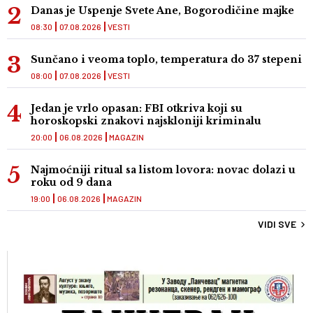
Danas je Uspenje Svete Ane, Bogorodičine majke
08:30
07.08.2026
VESTI
Sunčano i veoma toplo, temperatura do 37 stepeni
08:00
07.08.2026
VESTI
Jedan je vrlo opasan: FBI otkriva koji su
horoskopski znakovi najskloniji kriminalu
20:00
06.08.2026
MAGAZIN
Najmoćniji ritual sa listom lovora: novac dolazi u
roku od 9 dana
19:00
06.08.2026
MAGAZIN
VIDI SVE