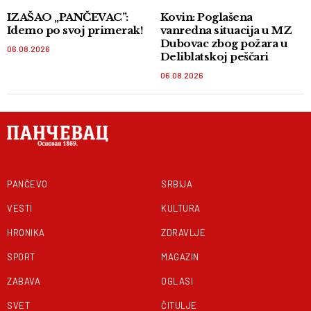
IZAŠAO „PANČEVAC”:
Kovin: Poglašena
Idemo po svoj primerak!
vanredna situacija u MZ
Dubovac zbog požara u
06.08.2026
Deliblatskoj peščari
06.08.2026
PANČEVO
SRBIJA
VESTI
KULTURA
HRONIKA
ZDRAVLJE
SPORT
MAGAZIN
ZABAVA
OGLASI
SVET
ČITULJE