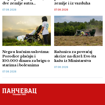
dve zemlje sutra
zemlje i iz vazduha
potpisuju memorandum
07.08.2026
07.08.2026
Nega u kućnim uslovima:
Računica za povraćaj
Porodice plaćaju i
akcize na dizel: Evo šta
100.000 dinara za brigu o
kažu iz Ministarstva
starima i bolesnima
07.08.2026
07.08.2026