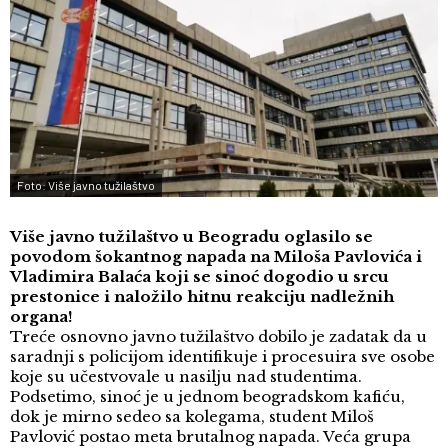
Foto: Više javno tužilaštvo
Više javno tužilaštvo u Beogradu oglasilo se
povodom šokantnog napada na Miloša Pavlovića i
Vladimira Balaća koji se sinoć dogodio u srcu
prestonice i naložilo hitnu reakciju nadležnih
organa!
Treće osnovno javno tužilaštvo dobilo je zadatak da u
saradnji s policijom identifikuje i procesuira sve osobe
koje su učestvovale u nasilju nad studentima.
Podsetimo, sinoć je u jednom beogradskom kafiću,
dok je mirno sedeo sa kolegama, student Miloš
Pavlović postao meta brutalnog napada. Veća grupa