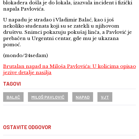
blokadera došla je do lokala, izazvala incident i fizički
napala Pavlovića.
U napadu je stradao i Vladimir Balać, kao i još
nekoliko studenata koji su se zatekli u njihovom
društvu. Snimci pokazuju pokušaj linča, a Pavlović je
prebačen u Urgentni centar, gde mu je ukazana
pomoć.
(mondo/24sedam)
Brutalan napad na Miloša Pavlovića: U kolicima opisao
jezive detalje nasilja
TAGOVI
BALAĆ
MILOŠ PAVLOVIĆ
NAPAD
VJT
OSTAVITE ODGOVOR