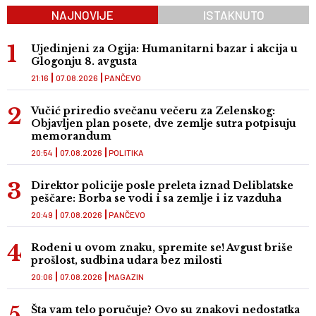
NAJNOVIJE
ISTAKNUTO
Ujedinjeni za Ogija: Humanitarni bazar i akcija u
Glogonju 8. avgusta
21:16
07.08.2026
PANČEVO
Vučić priredio svečanu večeru za Zelenskog:
Objavljen plan posete, dve zemlje sutra potpisuju
memorandum
20:54
07.08.2026
POLITIKA
Direktor policije posle preleta iznad Deliblatske
peščare: Borba se vodi i sa zemlje i iz vazduha
20:49
07.08.2026
PANČEVO
Rođeni u ovom znaku, spremite se! Avgust briše
prošlost, sudbina udara bez milosti
20:06
07.08.2026
MAGAZIN
Šta vam telo poručuje? Ovo su znakovi nedostatka