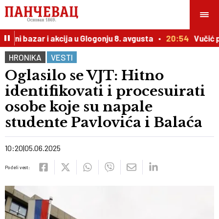
rni bazar i akcija u Glogonju 8. avgusta
20:54
Vučić pri
HRONIKA
VESTI
Oglasilo se VJT: Hitno
identifikovati i procesuirati
osobe koje su napale
studente Pavlovića i Balaća
10:20
05.06.2025
Podeli vest: