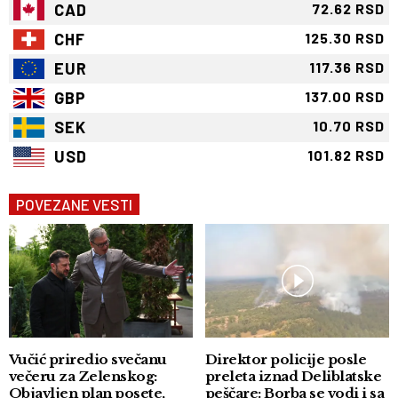
CAD
72.62 RSD
CHF
125.30 RSD
EUR
117.36 RSD
GBP
137.00 RSD
SEK
10.70 RSD
USD
101.82 RSD
POVEZANE VESTI
Vučić priredio svečanu
Direktor policije posle
večeru za Zelenskog:
preleta iznad Deliblatske
Objavljen plan posete,
peščare: Borba se vodi i sa