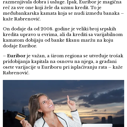
razmenjivala dobra i usluge. Ipak, Euribor je magična
reč za sve one koji žele da uzmu kredit. To je
međubankarska kamata koja se nudi između banaka –
kaže Rabrenović.
On dodaje da od 2008. godine je veliki broj srpskih
kredita upravo u evrima, ali da krediti sa varijabilnom
kamatom dobijaju od banke fiksnu maržu na koju
dodaje Euribor.
–
Euribor
je važan, a širom regiona se utvrđuje trošak
pridobijanja kapitala na osnovu na njega, a građani
osete varijacije u Euriboru pri isplaćivanju rata – kaže
Rabrenović.