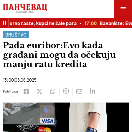
porno raste, kupci ne žale para
17:00
Bavanište: Evo ka
DRUŠTVO
Pada euribor:Evo kada
građani mogu da očekuju
manju ratu kredita
13:00
08.06.2025
Podeli vest: