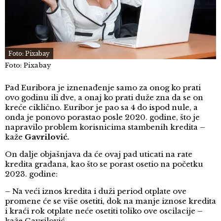
Foto: Pixabay
Foto: Pixabay
Pad Euribora je iznenađenje samo za onog ko prati
ovo godinu ili dve, a onaj ko prati duže zna da se on
kreće ciklično. Euribor je pao sa 4 do ispod nule, a
onda je ponovo porastao posle 2020. godine, što je
napravilo problem korisnicima stambenih kredita –
kaže
Gavrilović.
On dalje objašnjava da će ovaj pad uticati na rate
kredita građana, kao što se porast osetio na početku
2023. godine:
– Na veći iznos kredita i duži period otplate ove
promene će se više osetiti, dok na manje iznose kredita
i kraći rok otplate neće osetiti toliko ove oscilacije –
kaže Gavrilović.