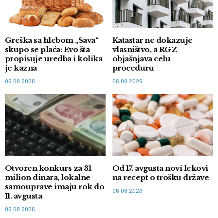
Greška sa hlebom „Sava“
Katastar ne dokazuje
skupo se plaća: Evo šta
vlasništvo, a RGZ
propisuje uredba i kolika
objašnjava celu
je kazna
proceduru
06.08.2026
06.08.2026
Otvoren konkurs za 31
Od 17. avgusta novi lekovi
milion dinara, lokalne
na recept o trošku države
samouprave imaju rok do
06.08.2026
11. avgusta
06.08.2026