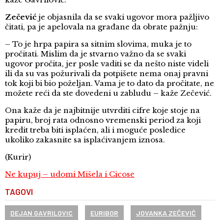
Zečević
je objasnila da se svaki ugovor mora pažljivo
čitati, pa je apelovala na građane da obrate pažnju:
– To je hrpa papira sa sitnim slovima, muka je to
pročitati. Mislim da je stvarno važno da se svaki
ugovor pročita, jer posle vaditi se da nešto niste videli
ili da su vas požurivali da potpišete nema onaj pravni
tok koji bi bio poželjan. Vama je to dato da pročitate, ne
možete reći da ste dovedeni u zabludu – kaže Zečević.
Ona kaže da je najbitnije utvrditi cifre koje stoje na
papiru, broj rata odnosno vremenski period za koji
kredit treba biti isplaćen, ali i moguće posledice
ukoliko zakasnite sa isplaćivanjem iznosa.
(Kurir)
Ne kupuj – udomi Mišela i Cicose
TAGOVI
DEJAN GAVRILOVIC
EURIBOR
JOVANKA ZEČEVIĆ