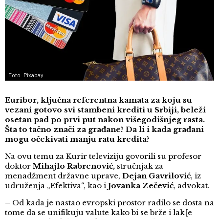
Foto: Pixabay
Euribor, ključna referentna kamata za koju su
vezani gotovo svi stambeni krediti u Srbiji, beleži
osetan pad po prvi put nakon višegodišnjeg rasta.
Šta to tačno znači za građane? Da li i kada građani
mogu očekivati manju ratu kredita?
Na ovu temu za Kurir televiziju govorili su profesor
doktor
Mihajlo Rabrenović,
stručnjak za
menadžment državne uprave,
Dejan Gavrilović
, iz
udruženja „Efektiva“, kao i
Jovanka Zečević
, advokat.
– Od kada je nastao evropski prostor radilo se dosta na
tome da se unifikuju valute kako bi se brže i lak[e