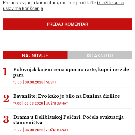
Pre postavljanja komentara, molimo pročitajte
i složite se sa
uslovima korišćenja
NAJNOVIJE
ISTAKNUTO
Polovnjak kojem cena uporno raste, kupci ne žale
para
18:00
06.08.2026
VESTI
Bavanište: Evo kako je bilo na Danima ćirilice
17:00
06.08.2026
JUŽNI BANAT
Drama u Deliblatskoj Peščari: Počela evakuacija
stanovništva
16:22
06.08.2026
JUŽNI BANAT