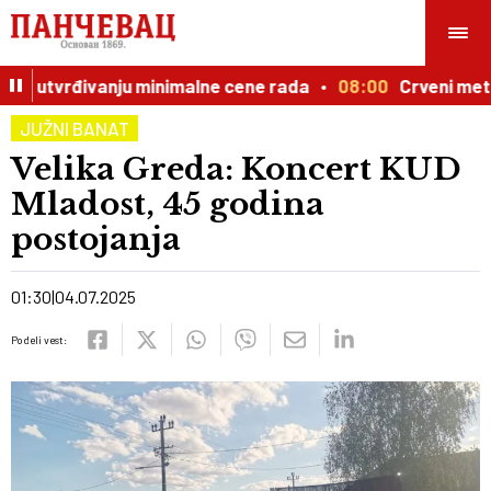
 o utvrđivanju minimalne cene rada
08:00
Crveni meteo
JUŽNI BANAT
Velika Greda: Koncert KUD
Mladost, 45 godina
postojanja
01:30
04.07.2025
Podeli vest: