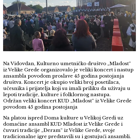
Na Vidovdan, Kulturno umetničko društvo „Mladost“
iz Velike Grede organizovalo je veliki koncert i nastup
ansambla povodom proslave 45 godina postojanja
društva. Koncert je okupio veliki broj posetilaca,
učesnika i prijatelja koji su imali priliku da uživaju u
lepoti tradicije, kulture i folklornog nastupa.
Održan veliki koncert KUD „Mladost“ iz Velike Grede
povodom 45 godina postojanja
Na platou ispred Doma kulture u Velikoj Gredi uz
domaćine ansambl KUD Mladost iz Velike Grede i
čuvari tradicije „Đeram“ iz Velike Grede, svoje
tradicionalne igre predstavili su i gostujući ansambli.