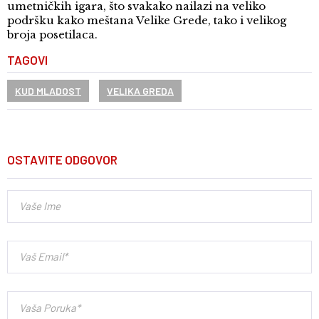
umetničkih igara, što svakako nailazi na veliko
podršku kako meštana Velike Grede, tako i velikog
broja posetilaca.
TAGOVI
KUD MLADOST
VELIKA GREDA
OSTAVITE ODGOVOR