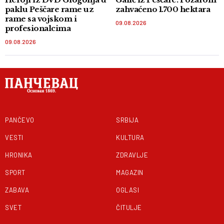
paklu Peščare rame uz
zahvaćeno 1.700 hektara
rame sa vojskom i
09.08.2026
profesionalcima
09.08.2026
PANČEVO
SRBIJA
VESTI
KULTURA
HRONIKA
ZDRAVLJE
SPORT
MAGAZIN
ZABAVA
OGLASI
SVET
ČITULJE