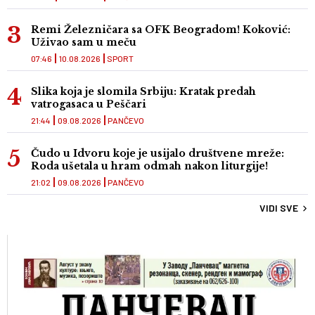
Remi Železničara sa OFK Beogradom! Koković:
Uživao sam u meču
07:46
10.08.2026
SPORT
Slika koja je slomila Srbiju: Kratak predah
vatrogasaca u Peščari
21:44
09.08.2026
PANČEVO
Čudo u Idvoru koje je usijalo društvene mreže:
Roda ušetala u hram odmah nakon liturgije!
21:02
09.08.2026
PANČEVO
VIDI SVE