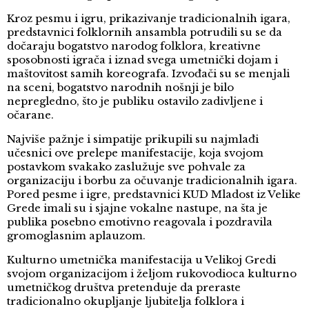
Kroz pesmu i igru, prikazivanje tradicionalnih igara,
predstavnici folklornih ansambla potrudili su se da
dočaraju bogatstvo narodog folklora, kreativne
sposobnosti igrača i iznad svega umetnički dojam i
maštovitost samih koreografa. Izvođači su se menjali
na sceni, bogatstvo narodnih nošnji je bilo
nepregledno, što je publiku ostavilo zadivljene i
očarane.
Najviše pažnje i simpatije prikupili su najmlađi
učesnici ove prelepe manifestacije, koja svojom
postavkom svakako zaslužuje sve pohvale za
organizaciju i borbu za očuvanje tradicionalnih igara.
Pored pesme i igre, predstavnici KUD Mladost iz Velike
Grede imali su i sjajne vokalne nastupe, na šta je
publika posebno emotivno reagovala i pozdravila
gromoglasnim aplauzom.
Kulturno umetnička manifestacija u Velikoj Gredi
svojom organizacijom i željom rukovodioca kulturno
umetničkog društva pretenduje da preraste
tradicionalno okupljanje ljubitelja folklora i