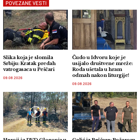
POVEZANE VESTI
Slika koja je slomila
Čudo u Idvoru koje je
Srbiju: Kratak predah
usijalo društvene mreže:
vatrogasaca u Peščari
Roda ušetala u hram
odmah nakon liturgije!
09.08.2026
09.08.2026
Heroji iz DVD Glogonja u
Galić iz Peščare: Požarom