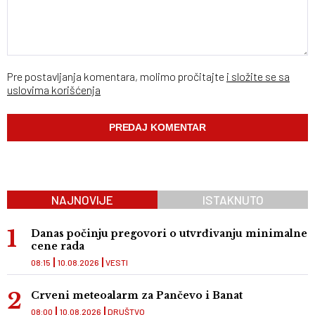
Pre postavljanja komentara, molimo pročitajte
i složite se sa
uslovima korišćenja
NAJNOVIJE
ISTAKNUTO
Danas počinju pregovori o utvrđivanju minimalne
cene rada
08:15
10.08.2026
VESTI
Crveni meteoalarm za Pančevo i Banat
08:00
10.08.2026
DRUŠTVO