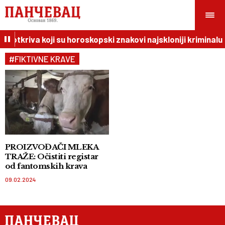
BI otkriva koji su horoskopski znakovi najskloniji kriminalu
#FIKTIVNE KRAVE
PROIZVOĐAČI MLEKA
TRAŽE: Očistiti registar
od fantomskih krava
09.02.2024