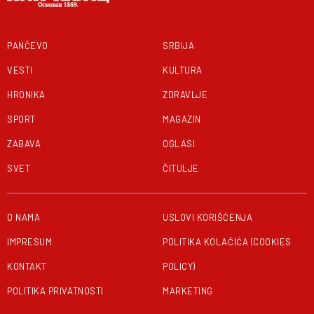
PANČEVO
SRBIJA
VESTI
KULTURA
HRONIKA
ZDRAVLJE
SPORT
MAGAZIN
ZABAVA
OGLASI
SVET
ČITULJE
O NAMA
USLOVI KORIŠĆENJA
IMPRESUM
POLITIKA KOLAČIĆA (COOKIES
KONTAKT
POLICY)
POLITIKA PRIVATNOSTI
MARKETING