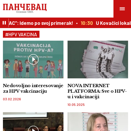
EVAC”: Idemo po svoj primerak!
10:30
U Kovačici loka
#HPV VAKCINA
Nedovoljno interesovanje
NOVA INTERNET
za HPV vakcinaciju
PLATFORMA: Sve o HPV-
u i vakcinaciji
03.02.2026
10.05.2025