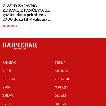
ZAVOD ZA JAVNO
ZDRAVLJE PANČEVO: Za
godinu dana primljeno
2000 doza HPV vakcina u
Južnom Banatu
29.09.2023
PANČEVO
SRBIJA
VESTI
KULTURA
HRONIKA
ZDRAVLJE
SPORT
MAGAZIN
ZABAVA
OGLASI
SVET
ČITULJE