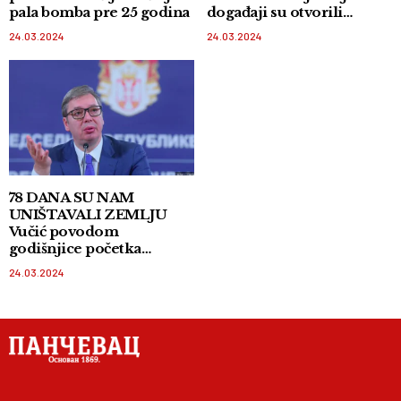
pala bomba pre 25 godina
događaji su otvorili
Pandorinu kutiju
24.03.2024
24.03.2024
78 DANA SU NAM
UNIŠTAVALI ZEMLJU
Vučić povodom
godišnjice početka
bombardovanja: Uprkos
24.03.2024
svemu, Srbija živi