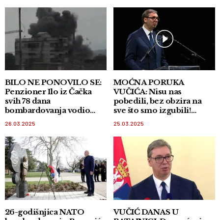
BILO NE PONOVILO SE:
MOĆNA PORUKA
Penzioner Ilo iz Čačka
VUČIĆA: Nisu nas
svih 78 dana
pobedili, bez obzira na
bombardovanja vodio
sve što smo izgubili!
dnevnik
Živeće Srbija, pobediće
26.03.2025
25.03.2025
Srbija!
26-godišnjica NATO
VUČIĆ DANAS U