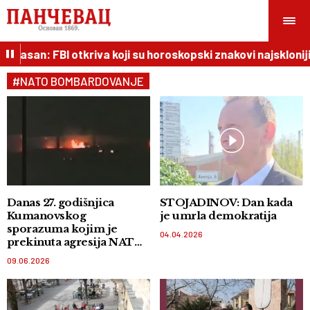
an: FBI otkriva koji su horoskopski znakovi najskloniji krim
#NATO BOMBARDOVANJE
Danas 27. godišnjica
STOJADINOV: Dan kada
Kumanovskog
je umrla demokratija
sporazuma kojim je
04.04.2026
prekinuta agresija NATO
1999.
09.06.2026