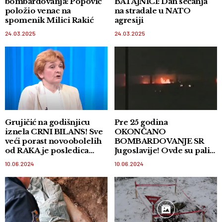
bombardovanja: Popović
BATAJNICI: Dan sećanja
položio venac na
na stradale u NATO
spomenik Milici Rakić
agresiji
24.03.2025
24.03.2025
Grujičić na godišnjicu
Pre 25 godina
iznela CRNI BILANS! Sve
OKONČANO
veći porast novoobolelih
BOMBARDOVANJE SR
od RAKA je posledica
Jugoslavije! Ovde su pali
NATO bombardovanja
POSLEDNJI PROJEKTILI
10.06.2024
10.06.2024
NATO agresora