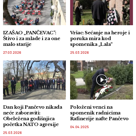
IZAŠAO „PANČEVAC”:
Vršac: Sećanje na heroje i
Štivo i za mlade i za one
poruka mira kod
malo starije
spomenika „Lala“
27.03.2026
25.03.2026
Dan koji Pančevo nikada
Položeni venci na
neće zaboraviti:
spomenik radnicima
Obeležena godišnjica
Rafinerije nafte Pančevo
početka NATO agresije
04.04.2025
25.03.2026