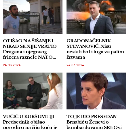
OTIŠAO NA ŠIŠANJE I
GRADONAČELNIK
NIKAD SE NIJE VRATIO
STEVANOVIĆ: Nisu
Dragana i njegovog
nestali bol i tuga za palim
frizera raznele NATO
žrtvama
bombe
24.03.2024
24.03.2024
VUČIĆ U KURŠUMLIJI
TO JE BIO PRESEDAN
Predsednik obišao
Brnabić u Ženevi o
porodicu na čiju kuću je
bombardovanju SRJ: Ovi