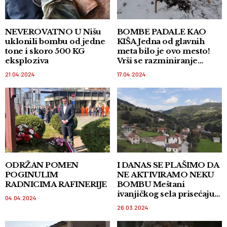
NEVEROVATNO U Nišu
BOMBE PADALE KAO
uklonili bombu od jedne
KIŠA Jedna od glavnih
tone i skoro 500 KG
meta bilo je ovo mesto!
eksploziva
Vrši se razminiranje
aerodroma kod Užica
21.04.2024
17.04.2024
ODRŽAN POMEN
I DANAS SE PLAŠIMO DA
POGINULIM
NE AKTIVIRAMO NEKU
RADNICIMA RAFINERIJE
BOMBU Meštani
ivanjičkog sela prisećaju
04.04.2024
se bombardovanja Vojnog
26.03.2024
objekta u njihovoj blizini