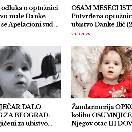
odluka o optužnici
OSAM MESECI IST
tvo male Danke:
Potvrđena optužnic
 se Apelacioni sud u
ubistvo Danke Ilić (2
28.11.2024
AJEČAR DALO
Žandarmerija OP
 ZA BEOGRAD:
kolibu OSUMNJIČ
čeni za ubistvo
Njegov otac IH DO
nke poslati na
TU!