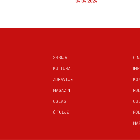
04.04.2024
trijsko veštačenje
SRBIJA
O 
KULTURA
IM
ZDRAVLJE
KO
MAGAZIN
POL
OGLASI
US
ČITULJE
POL
MA