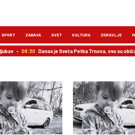
SPORT
ZABAVA
SVET
KULTURA
ZDRAVLJE
M
jubav
08:30
Danas je Sveta Petka Trnova, ovo su običaj