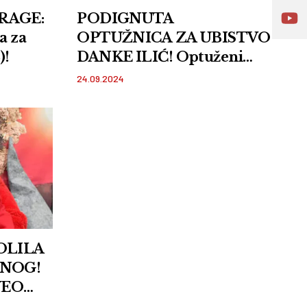
RAGE:
PODIGNUTA
a za
OPTUŽNICA ZA UBISTVO
)!
DANKE ILIĆ! Optuženi
Dejan Dragijević i Srđan
24.09.2024
Janković
KOLILA
ENOG!
VEO