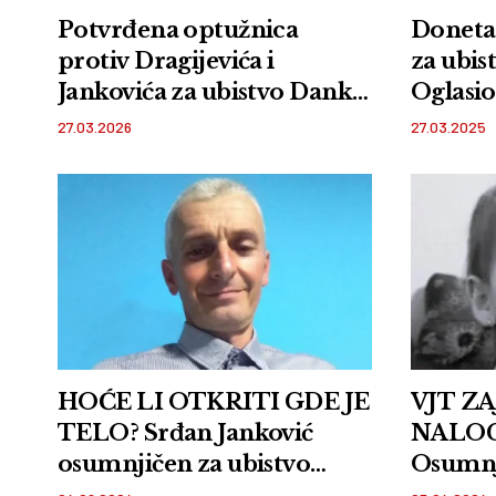
Potvrđena optužnica
Doneta 
protiv Dragijevića i
za ubis
Jankovića za ubistvo Danke
Oglasio
Ilić
Nišu
27.03.2026
27.03.2025
HOĆE LI OTKRITI GDE JE
VJT Z
TELO? Srđan Janković
NALOG
osumnjičen za ubistvo
Osumnji
male Danke na saslušanju u
male Da