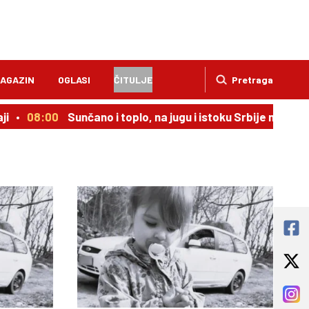
AGAZIN
OGLASI
ČITULJE
Pretraga
i
08:00
Sunčano i toplo, na jugu i istoku Srbije moguća 