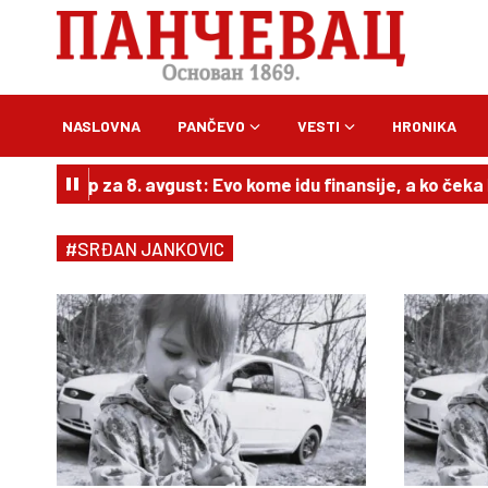
NASLOVNA
PANČEVO
VESTI
HRONIKA
 horoskop za 8. avgust: Evo kome idu finansije, a ko čeka l
#SRĐAN JANKOVIC