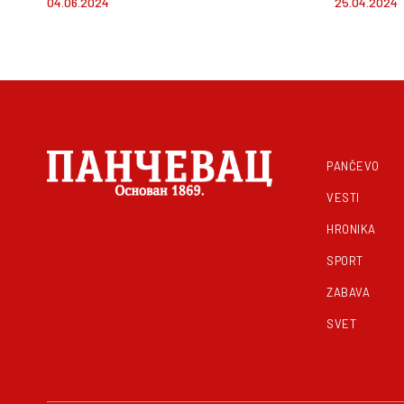
04.06.2024
25.04.2024
VJT Zaječar
psihija
PANČEVO
VESTI
HRONIKA
SPORT
ZABAVA
SVET