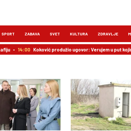
SPORT
ZABAVA
SVET
KULTURA
ZDRAVLJE
M
14:00
Koković produžio ugovor: Verujem u put kojim ide