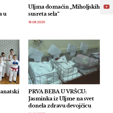
Uljma domaćin „Miholjskih
a u
susreta sela“
18.08.2025
anatski
PRVA BEBA U VRŠCU:
Jasminka iz Uljme na svet
donela zdravu devojčicu