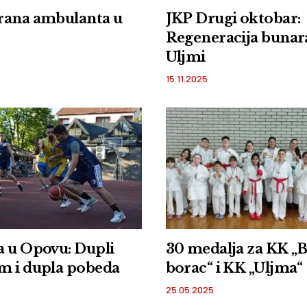
rana ambulanta u
JKP Drugi oktobar:
Regeneracija bunar
Uljmi
15.11.2025
a u Opovu: Dupli
30 medalja za KK „B
m i dupla pobeda
borac“ i KK „Uljma“
25.05.2025