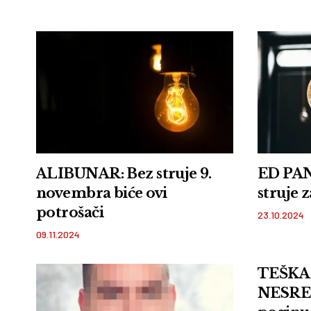
ALIBUNAR: Bez struje 9.
ED PAN
novembra biće ovi
struje 
potrošači
23.10.2024
09.11.2024
TEŠKA
NESREĆ