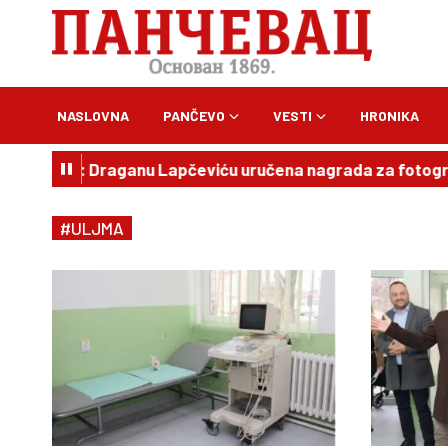
NASLOVNA
PANČEVO
VESTI
HRONIKA
 Žisel: Draganu Lapčeviću uručena nagrada za fotografiju
#ULJMA