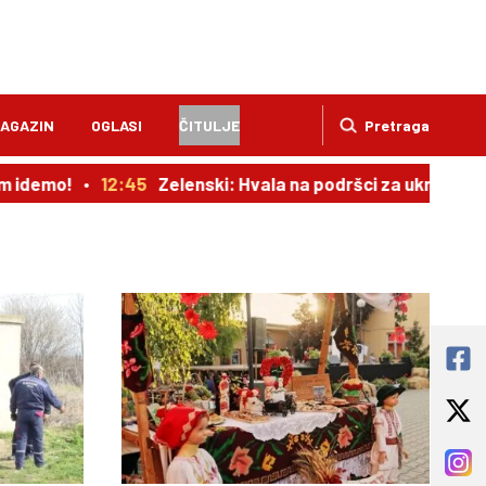
AGAZIN
OGLASI
ČITULJE
Pretraga
mo!
12:45
Zelenski: Hvala na podršci za ukrajinski narod,