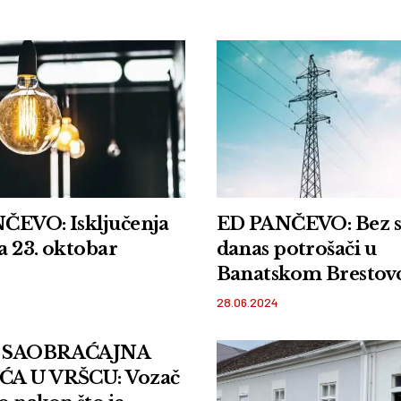
ČEVO: Isključenja
ED PANČEVO: Bez s
za 23. oktobar
danas potrošači u
Banatskom Brestov
Vršcu, Beloj Crkvi i 
28.06.2024
 SAOBRAĆAJNA
A U VRŠCU: Vozač