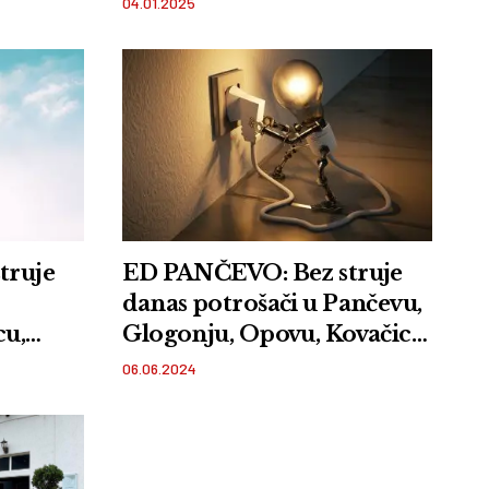
04.01.2025
truje
ED PANČEVO: Bez struje
danas potrošači u Pančevu,
cu,
Glogonju, Opovu, Kovačici,
Uljmi
Vršcu i Uljmi
06.06.2024