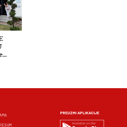
E
U
e
! FOTO
PREUZMI APLIKACIJE
NAMA
PRESUM