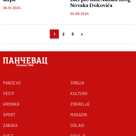
Novaka Đokovića
06.10.2024
04.09.2024
1
2
3
>
Kretanje
članaka
PANČEVO
SRBIJA
VESTI
KULTURA
HRONIKA
ZDRAVLJE
SPORT
MAGAZIN
ZABAVA
OGLASI
SVET
ČITULJE