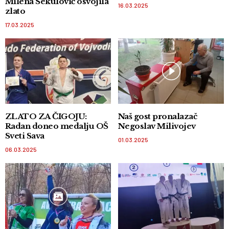
Milena Sekulović osvojila
16.03.2025
zlato
17.03.2025
ZLATO ZA ČIGOJU:
Naš gost pronalazač
Radan doneo medalju OŠ
Negoslav Milivojev
Sveti Sava
01.03.2025
06.03.2025