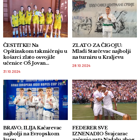
ČESTITKE! Na
ZLATO ZA ČIGOJU:
Opštinskom takmičenju u
Mladi Starčevac najbolji
košarci zlato osvojile
na turniru u Kraljevu
učenice OŠ Jovan
28.10.2024
Jovanović Zmaj
31.10.2024
BRAVO, ILIJA Kačarevac
FEDERER SVE
najbolji na Evropskom
IZNENADIO Švajcarac
kupu
začepio usta Nadalu zbog