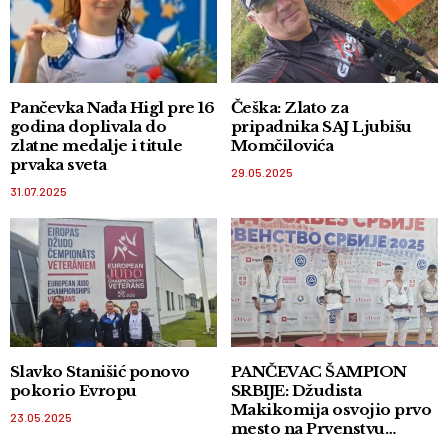
Pančevka Nađa Higl pre 16
Češka: Zlato za
godina doplivala do
pripadnika SAJ Ljubišu
zlatne medalje i titule
Momčilovića
prvaka sveta
29.05.2025
31.07.2025
Slavko Stanišić ponovo
PANČEVAC ŠAMPION
pokorio Evropu
SRBIJE: Džudista
Makikomija osvojio prvo
23.05.2025
mesto na Prvenstvu
države za juniore