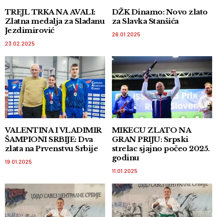
TREJL TRKA NA AVALI:
DŽK Dinamo: Novo zlato
Zlatna medalja za Slađanu
za Slavka Stanšića
Jezdimirović
26.01.2025
23.02.2025
VALENTINA I VLADIMIR
MIKECU ZLATO NA
ŠAMPIONI SRBIJE: Dva
GRAN PRIJU: Srpski
zlata na Prvenstvu Srbije
strelac sjajno počeo 2025.
godinu
19.01.2025
11.01.2025