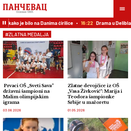
ko je bilo na Danima ćirilice
16:22
Drama u Deliblatskoj
#ZLATNA MEDALJA
Prvaci OŠ „Sveti Sava”
Zlatne devojčice iz OŠ
državni šampioni na
„Vasa Živković“: Marija i
Malim olimpijskim
Teodora šampionke
igrama
Srbije u mažoretu
03.06.2026
01.05.2026