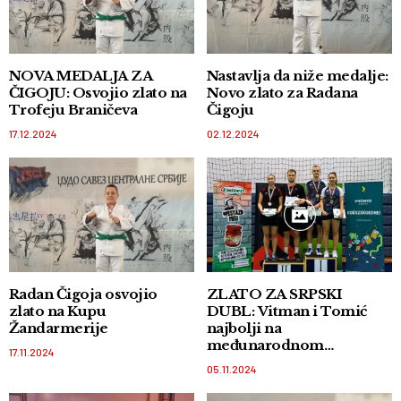
NOVA MEDALJA ZA
Nastavlja da niže medalje:
ČIGOJU: Osvojio zlato na
Novo zlato za Radana
Trofeju Braničeva
Čigoju
17.12.2024
02.12.2024
Radan Čigoja osvojio
ZLATO ZA SRPSKI
zlato na Kupu
DUBL: Vitman i Tomić
Žandarmerije
najbolji na
međunarodnom
17.11.2024
badminton turniru u
05.11.2024
Budimpešti