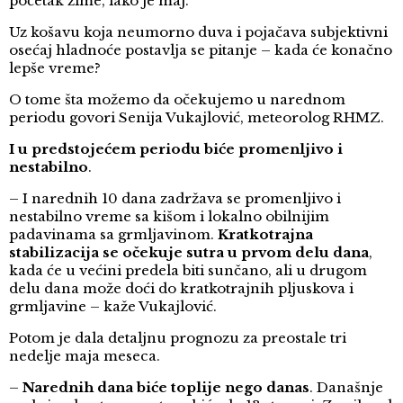
početak zime, iako je maj.
Uz košavu koja neumorno duva i pojačava subjektivni
osećaj hladnoće postavlja se pitanje – kada će konačno
lepše vreme?
O tome šta možemo da očekujemo u narednom
periodu govori Senija Vukajlović, meteorolog RHMZ.
I u predstojećem periodu biće promenljivo i
nestabilno
.
– I narednih 10 dana zadržava se promenljivo i
nestabilno vreme sa kišom i lokalno obilnijim
padavinama sa grmljavinom.
Kratkotrajna
stabilizacija se očekuje sutra u prvom delu dana
,
kada će u većini predela biti sunčano, ali u drugom
delu dana može doći do kratkotrajnih pljuskova i
grmljavine – kaže Vukajlović.
Potom je dala detaljnu prognozu za preostale tri
nedelje maja meseca.
–
Narednih dana biće toplije nego danas
. Današnje