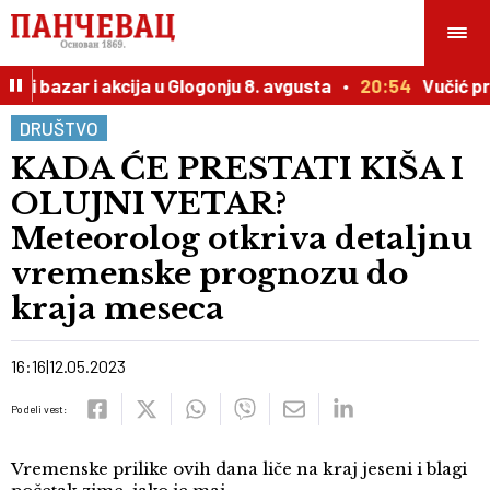
ni bazar i akcija u Glogonju 8. avgusta
20:54
Vučić prir
DRUŠTVO
KADA ĆE PRESTATI KIŠA I
OLUJNI VETAR?
Meteorolog otkriva detaljnu
vremenske prognozu do
kraja meseca
16:16
12.05.2023
Podeli vest:
Vremenske prilike ovih dana liče na kraj jeseni i blagi