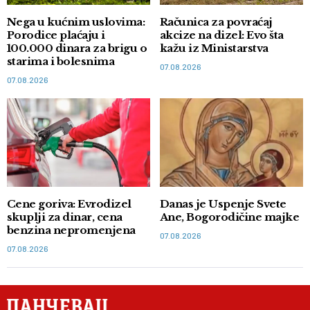
Nega u kućnim uslovima:
Računica za povraćaj
Porodice plaćaju i
akcize na dizel: Evo šta
100.000 dinara za brigu o
kažu iz Ministarstva
starima i bolesnima
07.08.2026
07.08.2026
Cene goriva: Evrodizel
Danas je Uspenje Svete
skuplji za dinar, cena
Ane, Bogorodičine majke
benzina nepromenjena
07.08.2026
07.08.2026