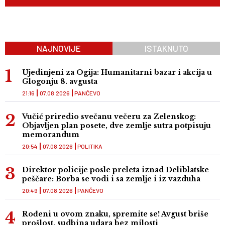
NAJNOVIJE
ISTAKNUTO
Ujedinjeni za Ogija: Humanitarni bazar i akcija u
Glogonju 8. avgusta
21:16
07.08.2026
PANČEVO
Vučić priredio svečanu večeru za Zelenskog:
Objavljen plan posete, dve zemlje sutra potpisuju
memorandum
20:54
07.08.2026
POLITIKA
Direktor policije posle preleta iznad Deliblatske
peščare: Borba se vodi i sa zemlje i iz vazduha
20:49
07.08.2026
PANČEVO
Rođeni u ovom znaku, spremite se! Avgust briše
prošlost, sudbina udara bez milosti