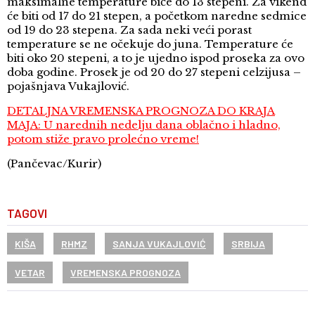
maksimalne temperature biće do 13 stepeni. Za vikend
će biti od 17 do 21 stepen, a početkom naredne sedmice
od 19 do 23 stepena. Za sada neki veći porast
temperature se ne očekuje do juna. Temperature će
biti oko 20 stepeni, a to je ujedno ispod proseka za ovo
doba godine. Prosek je od 20 do 27 stepeni celzijusa –
pojašnjava Vukajlović.
DETALJNA VREMENSKA PROGNOZA DO KRAJA
MAJA: U narednih nedelju dana oblačno i hladno,
potom stiže pravo prolećno vreme!
(Pančevac/Kurir)
TAGOVI
KIŠA
RHMZ
SANJA VUKAJLOVIĆ
SRBIJA
VETAR
VREMENSKA PROGNOZA