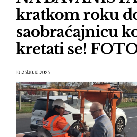
kratkom roku do
saobraćajnicu k
kretati se! FOT
10:33
30.10.2023