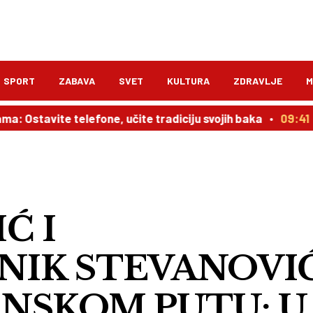
SPORT
ZABAVA
SVET
KULTURA
ZDRAVLJE
M
tavite telefone, učite tradiciju svojih baka
09:41
Deli
Ć I
IK STEVANOVI
ANSKOM PUTU: U