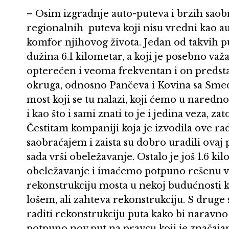
– Osim izgradnje auto-puteva i brzih saob
regionalnih puteva koji nisu vredni kao aut
komfor njihovog života. Jedan od takvih pu
dužina 6.1 kilometar, a koji je posebno važa
opterećen i veoma frekventan i on predst
okruga, odnosno Pančeva i Kovina sa Sme
most koji se tu nalazi, koji ćemo u naredn
i kao što i sami znati to je i jedina veza, za
Čestitam kompaniji koja je izvodila ove rad
saobraćajem i zaista su dobro uradili ovaj pu
sada vrši obeležavanje. Ostalo je još 1.6 kil
obeležavanje i imaćemo potpuno rešenu 
rekonstrukciju mosta u nekoj budućnosti ko
lošem, ali zahteva rekonstrukciju. S dru
raditi rekonstrukciju puta kako bi naravno 
potpuno nov put na pravcu koji je značajan