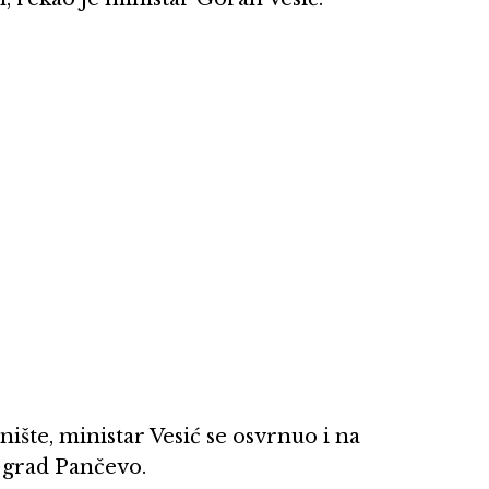
šte, ministar Vesić se osvrnuo i na
a grad Pančevo.