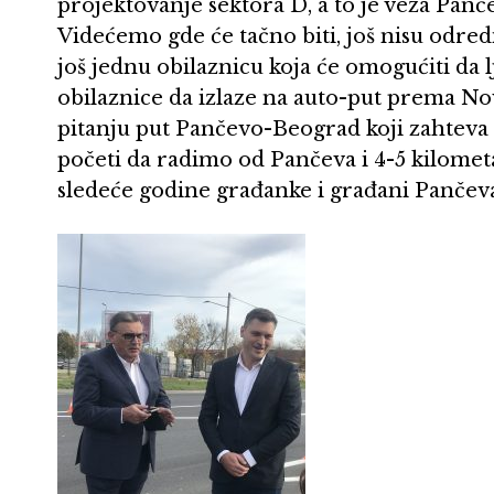
projektovanje sektora D, a to je veza Panč
Videćemo gde će tačno biti, još nisu odredil
još jednu obilaznicu koja će omogućiti da 
obilaznice da izlaze na auto-put prema Nov
pitanju put Pančevo-Beograd koji zahteva
početi da radimo od Pančeva i 4-5 kilometar
sledeće godine građanke i građani Pančeva 