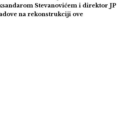
leksandarom Stevanovićem
i direktor JP
radove na rekonstrukciji ove