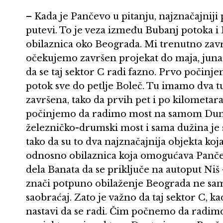
– Kada je Pančevo u pitanju, najznačajniji 
putevi. To je veza između Bubanj potoka i
obilaznica oko Beograda. Mi trenutno zav
očekujemo završen projekat do maja, juna
da se taj sektor C radi fazno. Prvo počinj
potok sve do petlje Boleč. Tu imamo dva tu
završena, tako da prvih pet i po kilomet
počinjemo da radimo most na samom Dunav
železničko-drumski most i sama dužina je 
tako da su to dva najznačajnija objekta koj
odnosno obilaznica koja omogućava Pančev
dela Banata da se priključe na autoput Niš
znači potpuno obilaženje Beograda ne samo 
saobraćaj. Zato je važno da taj sektor C, k
nastavi da se radi. Čim počnemo da radim