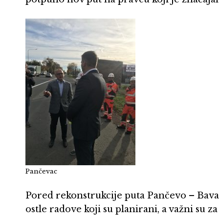
Pančevac
Pored rekonstrukcije puta Pančevo – Bavani
ostle radove koji su planirani, a važni su z