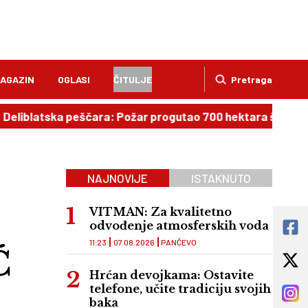
AGAZIN
OGLASI
ČITULJE
Pretraga
blatska peščara: Požar progutao 700 hektara šume!
09
NAJNOVIJE
ISTAKNUTO
VITMAN: Za kvalitetno
odvođenje atmosferskih voda
11:23
07.08.2026
PANČEVO
Ć
Hrćan devojkama: Ostavite
telefone, učite tradiciju svojih
baka