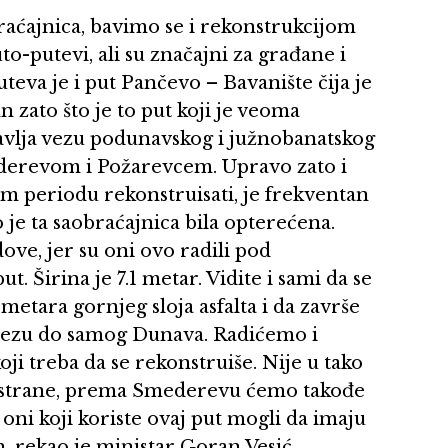
raćajnica, bavimo se i rekonstrukcijom
o-putevi, ali su značajni za građane i
teva je i put Pančevo – Bavanište čija je
n zato što je to put koji je veoma
avlja vezu podunavskog i južnobanatskog
derevom i Požarevcem. Upravo zato i
om periodu rekonstruisati, je frekventan
to je ta saobraćajnica bila opterećena.
ove, jer su oni ovo radili pod
t. Širina je 7.1 metar. Vidite i sami da se
ometara gornjeg sloja asfalta i da završe
vezu do samog Dunava. Radićemo i
ji treba da se rekonstruiše. Nije u tako
ge strane, prema Smederevu ćemo takođe
oni koji koriste ovaj put mogli da imaju
, rekao je ministar Goran Vesić.