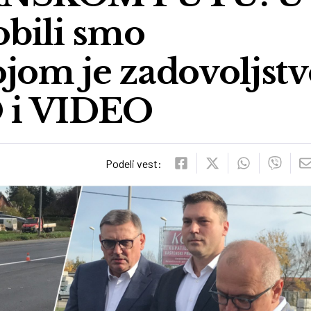
bili smo
ojom je zadovoljst
O i VIDEO
Podeli vest: