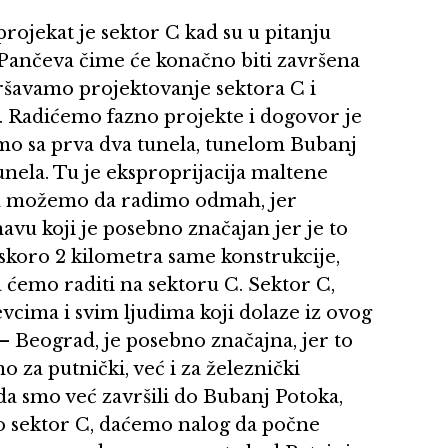
projekat je sektor C kad su u pitanju
 Pančeva čime će konačno biti završena
ršavamo projektovanje sektora C i
. Radićemo fazno projekte i dogovor je
emo sa prva dva tunela, tunelom Bubanj
nela. Tu je eksproprijacija maltene
ara možemo da radimo odmah, jer
u koji je posebno značajan jer je to
skoro 2 kilometra same konstrukcije,
a ćemo raditi na sektoru C. Sektor C,
cima i svim ljudima koji dolaze iz ovog
 – Beograd, je posebno značajna, jer to
za putnički, već i za železnički
ada smo već završili do Bubanj Potoka,
o sektor C, daćemo nalog da počne