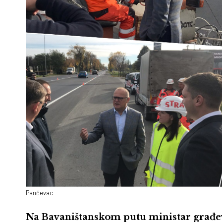
Pančevac
Na Bavaništanskom putu ministar građevi