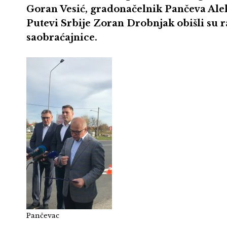
Goran Vesić, gradonačelnik Pančeva A
Putevi Srbije Zoran Drobnjak obišli su 
saobraćajnice.
Pančevac