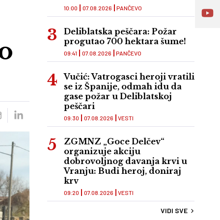
10:00
07.08.2026
PANČEVO
Deliblatska peščara: Požar
vo
progutao 700 hektara šume!
09:41
07.08.2026
PANČEVO
Vučić: Vatrogasci heroji vratili
se iz Španije, odmah idu da
gase požar u Deliblatskoj
peščari
09:30
07.08.2026
VESTI
ZGMNZ „Goce Delčev“
organizuje akciju
dobrovoljnog davanja krvi u
Vranju: Budi heroj, doniraj
krv
09:20
07.08.2026
VESTI
VIDI SVE