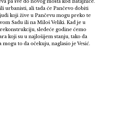
eva pa sve do novog mosta kod Batajnice.
i urbanisti, ali tada će Pančevo dobiti
ljudi koji žive u Pančevu mogu preko te
om Sadu ili na Miloš Veliki. Kad je u
 rekonstrukciju, sledeće godine ćemo
a koji su u najlošijem stanju, tako da
mogu to da očekuju, naglasio je Vesić.