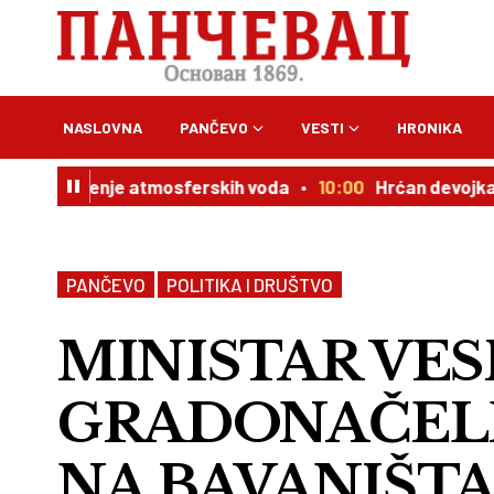
NASLOVNA
PANČEVO
VESTI
HRONIKA
odvođenje atmosferskih voda
10:00
Hrćan devojkama: Os
PANČEVO
POLITIKA I DRUŠTVO
MINISTAR VESI
GRADONAČELN
NA BAVANIŠT