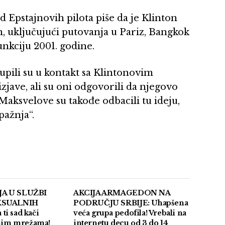
d Epstajnovih pilota piše da je Klinton
 uključujući putovanja u Pariz, Bangkok
nkciju 2001. godine.
tupili su u kontakt sa Klintonovim
jave, ali su oni odgovorili da njegovo
aksvelove su takođe odbacili tu ideju,
pažnja“.
A U SLUŽBI
AKCIJA ARMAGEDON NA
KSUALNIH
PODRUČJU SRBIJE: Uhapšena
i sad kači
veća grupa pedofila! Vrebali na
enim mrežama!
internetu decu od 3 do 14