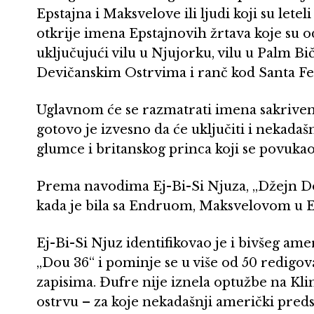
Epstajna i Maksvelove ili ljudi koji su let
otkrije imena Epstajnovih žrtava koje su 
uključujući vilu u Njujorku, vilu u Palm B
Devičanskim Ostrvima i ranč kod Santa Fe
Uglavnom će se razmatrati imena sakriv
gotovo je izvesno da će uključiti i nekada
glumce i britanskog princa koji se povukao 
Prema navodima Ej-Bi-Si Njuza, „Džejn Dou
kada je bila sa Endruom, Maksvelovom u Eps
Ej-Bi-Si Njuz identifikovao je i bivšeg am
„Dou 36“ i pominje se u više od 50 redig
zapisima. Đufre nije iznela optužbe na Klin
ostrvu – za koje nekadašnji američki preds