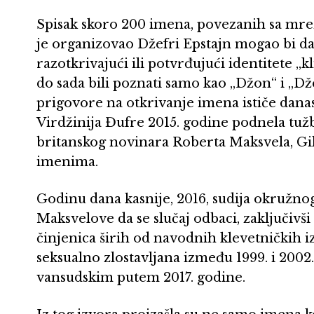
Spisak skoro 200 imena, povezanih sa mre
je organizovao Džefri Epstajn mogao bi da 
razotkrivajući ili potvrđujući identitete „k
do sada bili poznati samo kao „Džon“ i „D
prigovore na otkrivanje imena ističe danas
Virdžinija Đufre 2015. godine podnela tuž
britanskog novinara Roberta Maksvela, Gile
imenima.
Godinu dana kasnije, 2016, sudija okružno
Maksvelove da se slučaj odbaci, zaključivši 
činjenica širih od navodnih klevetničkih iz
seksualno zlostavljana između 1999. i 2002.
vansudskim putem 2017. godine.