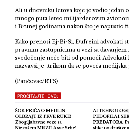
Ali u dnevniku letova koje je vodio jedan o
mnogo puta leteo milijarderovim avionom,
i Brunej godinama nakon što je napustio fu
Kako prenosi Ej-Bi-Si, Đufreini advokati s
pravnim zastupnicima u vezi sa davanjem iz
svedočenje neće biti od pomoći. Advokati M
nazvavši je „trikom da se poveća medijska 
(Pančevac/RTS)
PROČITAJTE I OVO:
ŠOK PRIČA O MEDLIN
AI TEHNOLOGIJ
OLBRAJT IZ PRVE RUKE!
PEDOFILA I SE
Zbog ljubavne veze sa
PREDATORA: Pa t
Njegošem MRZILA sve Srbe!
slike po društv