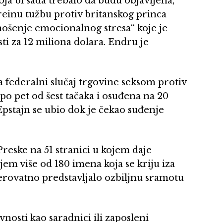
oja bi sada trebalo da budu objavljena,
freinu tužbu protiv britanskog princa
ošenje emocionalnog stresa“ koje je
i za 12 miliona dolara. Endru je
a federalni slučaj trgovine seksom protiv
po pet od šest tačaka i osuđena na 20
pstajn se ubio dok je čekao suđenje
eske na 51 stranici u kojem daje
njem više od 180 imena koja se kriju iza
erovatno predstavljalo ozbiljnu sramotu
avnosti kao saradnici ili zaposleni