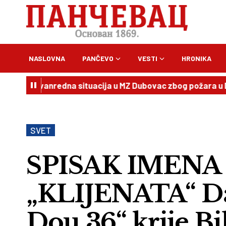
NASLOVNA
PANČEVO
VESTI
HRONIKA
 vanredna situacija u MZ Dubovac zbog požara u Deliblats
SVET
SPISAK IMENA
„KLIJENATA“ Da l
Dou 36“ krije Bi