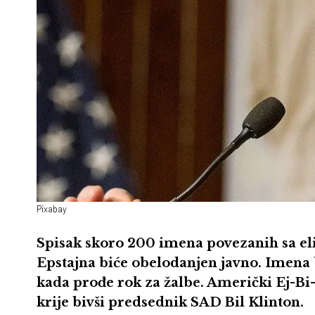
Pixabay
Spisak skoro 200 imena povezanih sa e
Epstajna biće obelodanjen javno. Imena
kada prođe rok za žalbe. Američki Ej-Bi-
krije bivši predsednik SAD Bil Klinton.