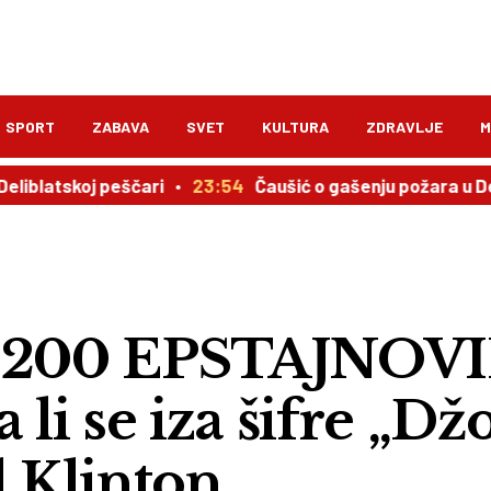
SPORT
ZABAVA
SVET
KULTURA
ZDRAVLJE
M
koj peščari
23:54
Čaušić o gašenju požara u Deliblatsko
 200 EPSTAJNOV
i se iza šifre „Dž
l Klinton