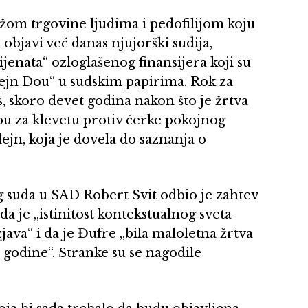
žom trgovine ljudima i pedofilijom koju
objavi već danas njujorški sudija,
lijenata“ ozloglašenog finansijera koji su
žejn Dou“ u sudskim papirima. Rok za
, skoro devet godina nakon što je žrtva
bu za klevetu protiv ćerke pokojnog
jn, koja je dovela do saznanja o
g suda u SAD Robert Svit odbio je zahtev
da je „istinitost kontekstualnog sveta
java“ i da je Đufre „bila maloletna žrtva
 godine“. Stranke su se nagodile