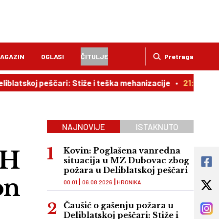
AGAZIN
OGLASI
ČITULJE
Pretraga
j peščari: Stiže i teška mehanizacije
21:02
Ljubavna pr
NAJNOVIJE
ISTAKNUTO
IH
Kovin: Poglašena vanredna
situacija u MZ Dubovac zbog
požara u Deliblatskoj peščari
on
00:01
06.08.2026
HRONIKA
Čaušić o gašenju požara u
Deliblatskoj peščari: Stiže i