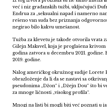
Iz tog izvora proizašla su ne samo imena k
već i niz građanskih tužbi, uključujući Đu
Endrua za „seksualni napad i namerno nan
rešeno van suda bez priznanja odgovornost
negirao bilo kakvu umešanost.
Tužba za klevetu je takođe otvorila vrata z
Gilejn Maksvel, koja je proglašena krivom 
godina zatvora u decembru 2021. godine. E
2019. godine.
Nalog američkog okružnog sudije Lorete Pr
obrazloženje da li da se nastavi sa otkriva
pseudonima „Džon“ i „Džejn Dou“ što bi v
za mnoge ličnosti „visokog profila“.
Mnogi na listi bi mogli biti već poznati u j