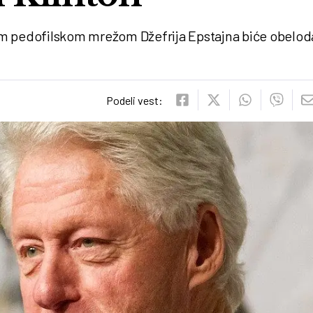
om pedofilskom mrežom Džefrija Epstajna biće obelod
Podeli vest: