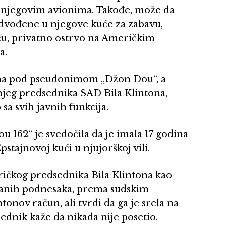
eli njegovim avionima. Takođe, može da
odvođene u njegove kuće za zabavu,
iču, privatno ostrvo na Američkim
a.
ena pod pseudonimom „Džon Dou“, a
šnjeg predsednika SAD Bila Klintona,
sa svih javnih funkcija.
 162“ je svedočila da je imala 17 godina
tajnovoj kući u njujorškoj vili.
eričkog predsednika Bila Klintona kao
ovanih podnesaka, prema sudskim
tonov račun, ali tvrdi da ga je srela na
ednik kaže da nikada nije posetio.