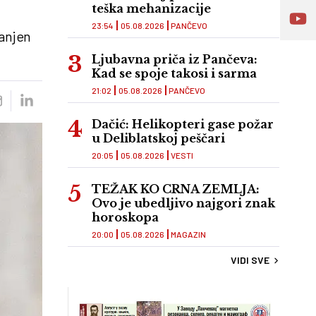
teška mehanizacije
23:54
05.08.2026
PANČEVO
anjen
Ljubavna priča iz Pančeva:
Kad se spoje takosi i sarma
21:02
05.08.2026
PANČEVO
Dačić: Helikopteri gase požar
u Deliblatskoj peščari
20:05
05.08.2026
VESTI
TEŽAK KO CRNA ZEMLJA:
Ovo je ubedljivo najgori znak
horoskopa
20:00
05.08.2026
MAGAZIN
VIDI SVE