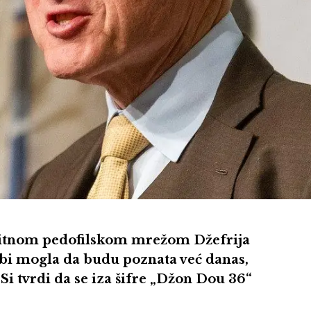
litnom pedofilskom mrežom Džefrija
 bi mogla da budu poznata već danas,
Si tvrdi da se iza šifre „Džon Dou 36“