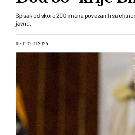
Spisak od skoro 200 imena povezanih sa elitn
javno.
19:01
02.01.2024