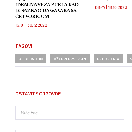
IDEALNA VEZA PUKLA KAD
08:47
18.10.2023
JE SAZNAO DA GA VARA SA
ČETVORICOM
15:01
30.12.2022
TAGOVI
BIL KLINTON
DŽEFRI EPSTAJN
PEDOFILIJA
OSTAVITE ODGOVOR