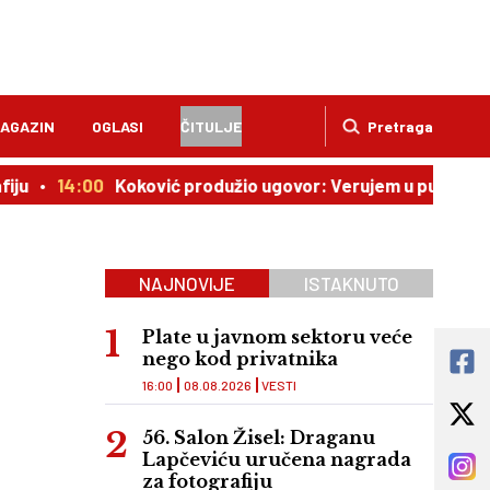
AGAZIN
OGLASI
ČITULJE
Pretraga
4:00
Koković produžio ugovor: Verujem u put kojim idemo!
NAJNOVIJE
ISTAKNUTO
Plate u javnom sektoru veće
nego kod privatnika
16:00
08.08.2026
VESTI
56. Salon Žisel: Draganu
Lapčeviću uručena nagrada
za fotografiju