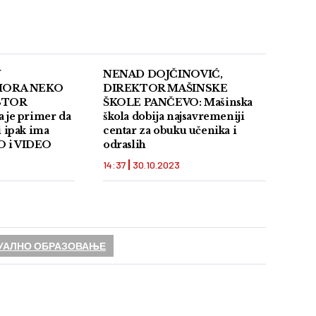
U
NENAD DOJČINOVIĆ,
MORA NEKO
DIREKTOR MAŠINSKE
STOR
ŠKOLE PANČEVO: Mašinska
a je primer da
škola dobija najsavremeniji
i ipak ima
centar za obuku učenika i
O i VIDEO
odraslih
14:37
30.10.2023
УАЛНО ОБРАЗОВАЊЕ