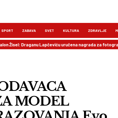
SPORT
ZABAVA
SVET
KULTURA
ZDRAVLJE
M
el: Draganu Lapčeviću uručena nagrada za fotografiju
1
LODAVACA
 ZA MODEL
AZOVANJA Evo