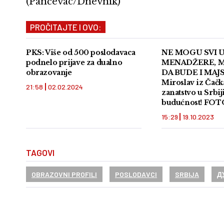
(Pančevac/Dnevnik)
PROČITAJTE I OVO:
PKS: Više od 500 poslodavaca
NE MOGU SVI 
podnelo prijave za dualno
MENADŽERE, 
obrazovanje
DA BUDE I MAJ
Miroslav iz Čačk
21:58
02.02.2024
zanatstvo u Srbij
budućnost! FOT
15:29
19.10.2023
TAGOVI
OBRAZOVNI PROFILI
POSLODAVCI
SRBIJA
Д