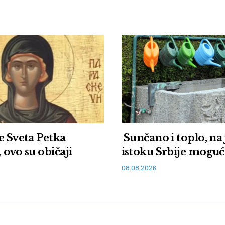
e Sveta Petka
Sunčano i toplo, na 
 ovo su običaji
istoku Srbije moguć
08.08.2026