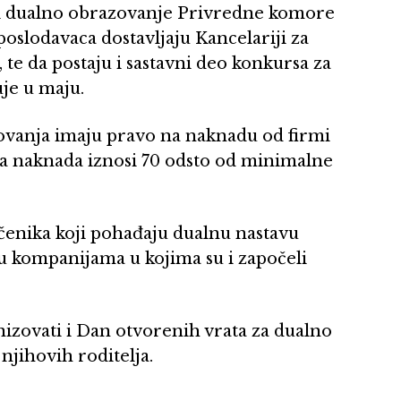
 i dualno obrazovanje Privredne komore
poslodavaca dostavljaju Kancelariji za
te da postaju i sastavni deo konkursa za
uje u maju.
ovanja imaju pravo na naknadu od firmi
 ta naknada iznosi 70 odsto od minimalne
učenika koji pohađaju dualnu nastavu
e u kompanijama u kojima su i započeli
izovati i Dan otvorenih vrata za dualno
njihovih roditelja.