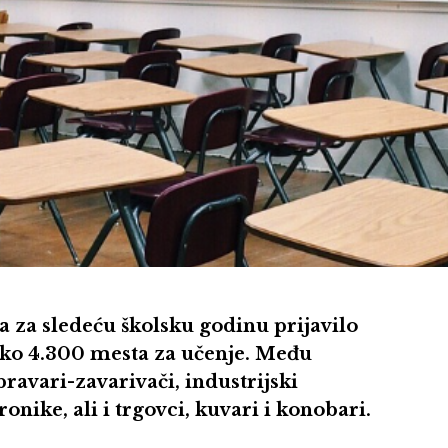
 za sledeću školsku godinu prijavilo
 oko 4.300 mesta za učenje. Među
ravari-zavarivači, industrijski
onike, ali i trgovci, kuvari i konobari.