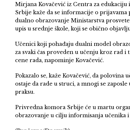
Mirjana Kovačević iz Centra za edukaciju
Srbije kaže da se informacije o prijavama 
dualno obrazovanje Ministarstva prosvete, 
upis u srednje škole, koji se obično objavlj
Učenici koji pohađaju dualni model obraz
za svaki čas proveden u učenju kroz rad i
cene rada, napominje Kovačević.
Pokazalo se, kaže Kovačević, da polovina 
ostaje da rade u struci, a mnogi se zaposl
praksu.
Privredna komora Srbije će u martu organ
obrazovanje u cilju informisanja učenika i 