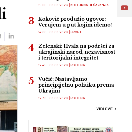
15:00
08.08.2026
KULTURNA DEŠAVANJA
i
Koković produžio ugovor:
Verujem u put kojim idemo!
14:00
08.08.2026
SPORT
Zelenski: Hvala na podršci za
ukrajinski narod, nezavisnost
i teritorijalni integritet
12:45
08.08.2026
POLITIKA
Vučić: Nastavljamo
principijelnu politiku prema
Ukrajini
12:38
08.08.2026
POLITIKA
VIDI SVE