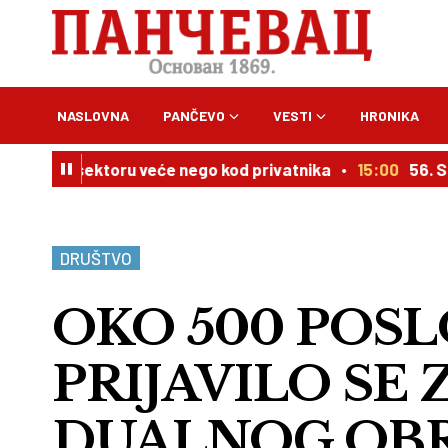
NASLOVNA
PANČEVO
VESTI
HRONIKA
m sektoru veće nego kod privatnika
15:00
56. Salon Žis
DRUŠTVO
OKO 500 POS
PRIJAVILO SE
DUALNOG OBR