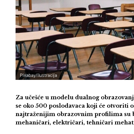
Pixabay/ilustracija
Za učešće u modelu dualnog obrazovanja
se oko 500 poslodavaca koji će otvoriti
najtraženijim obrazovnim profilima su b
mehaničari, električari, tehničari mehatr