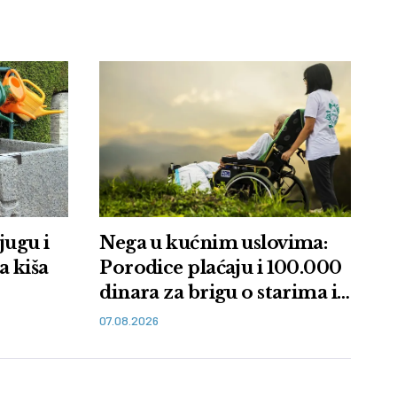
jugu i
Nega u kućnim uslovima:
a kiša
Porodice plaćaju i 100.000
dinara za brigu o starima i
bolesnima
07.08.2026