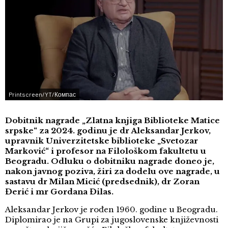
Printscreen/YT/Компас
Dobitnik nagrade „Zlatna knjiga Biblioteke Matice
srpske“ za 2024. godinu je dr Aleksandar Jerkov,
upravnik Univerzitetske biblioteke „Svetozar
Marković“ i profesor na Filološkom fakultetu u
Beogradu. Odluku o dobitniku nagrade doneo je,
nakon javnog poziva, žiri za dodelu ove nagrade, u
sastavu dr Milan Micić (predsednik), dr Zoran
Đerić i mr Gordana Đilas.
Aleksandar Jerkov je rođen 1960. godine u Beogradu.
Diplomirao je na Grupi za jugoslovenske književnosti