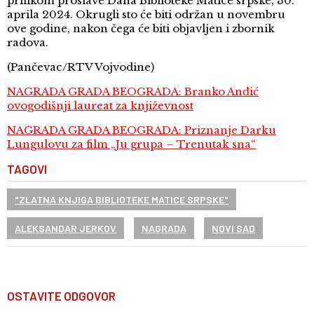
prilikom proslave Dana Biblioteke Matice srpske, 30.
aprila 2024. Okrugli sto će biti održan u novembru
ove godine, nakon čega će biti objavljen i zbornik
radova.
(Pančevac/RTV Vojvodine)
NAGRADA GRADA BEOGRADA: Branko Anđić
ovogodišnji laureat za književnost
NAGRADA GRADA BEOGRADA: Priznanje Darku
Lungulovu za film „Ju grupa – Trenutak sna“
TAGOVI
"ZLATNA KNJIGA BIBLIOTEKE MATICE SRPSKE"
ALEKSANDAR JERKOV
NAGRADA
NOVI SAD
OSTAVITE ODGOVOR