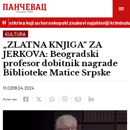
I otkriva koji su horoskopski znakovi najskloniji kriminalu
KULTURA
„ZLATNA KNJIGA“ ZA
JERKOVA: Beogradski
profesor dobitnik nagrade
Biblioteke Matice Srpske
11:02
18.04.2024
Podeli vest: