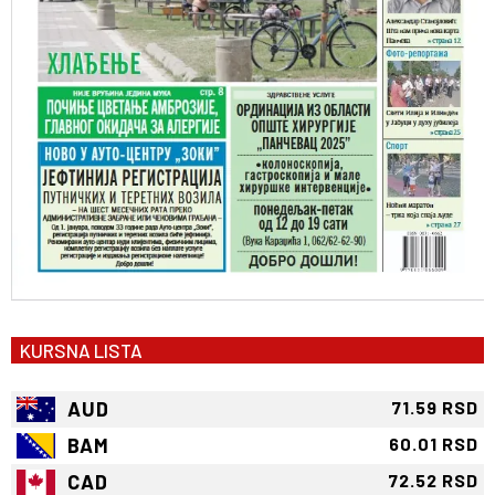
KURSNA LISTA
AUD
71.59 RSD
BAM
60.01 RSD
CAD
72.52 RSD