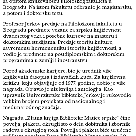
sa opštom književnošću Filološkog fakulteta u
Beogradu. Na istom fakultetu odbranio je magistarsku,
a potom i doktorsku tezu.
Profesor Jerkov predaje na Filološkom fakultetu u
Beogradu predmete vezane za srpsku književnost
dvadesetog veka i posebne kurseve na masteru i
doktorskim studijama. Predaje teoriju kulture,
savremenu hermeneutiku i teoriju književnosti, a
vodio je predmete na postdiplomskim i doktorskim
programima u zemlji i inostranstvu.
Pored akademske karijere, bio je urednik više
književnih časopisa i izdavačkih kuća. Za književnu
kritiku, koju objavljuje od 1977. godine, dobio je više
nagrada. Objavio je niz knjiga i antologija. Kao
upravnik Univerzitetske bibloteke Jerkov je rukovodio
velikim brojem projekata od nacionalnog i
međunarodnog značaja.
Nagradu „Zlatna knjiga Biblioteke Matice srpske“ čine
povelja, plaketa, okrugli sto o delu dobitnika i zbornik
radova s okruglog stola. Povelja i plaketa biće uručene