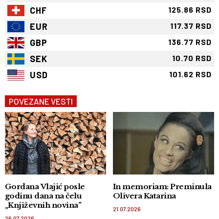
CHF
125.86 RSD
EUR
117.37 RSD
GBP
136.77 RSD
SEK
10.70 RSD
USD
101.62 RSD
POVEZANE VESTI
Gordana Vlajić posle
In memoriam: Preminula
godinu dana na čelu
Olivera Katarina
„Književnih novina”
21.07.2026
26.07.2026