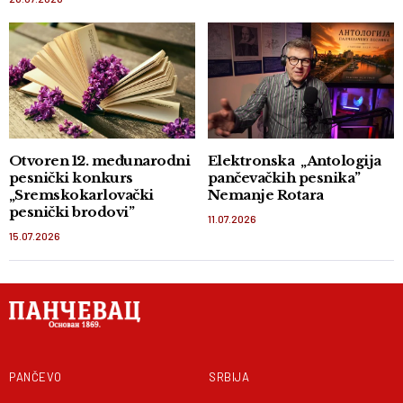
Otvoren 12. međunarodni
Elektronska „Antologija
pesnički konkurs
pančevačkih pesnika”
„Sremskokarlovački
Nemanje Rotara
pesnički brodovi”
11.07.2026
15.07.2026
PANČEVO
SRBIJA