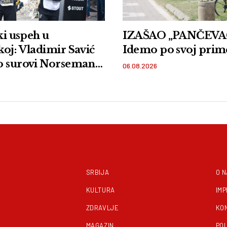
ski uspeh u
IZAŠAO „PANČEVAC
oj: Vladimir Savić
Idemo po svoj prim
o surovi Norseman
06.08.2026
SRBIJA
O 
KULTURA
IM
ZDRAVLJE
KO
MAGAZIN
POL