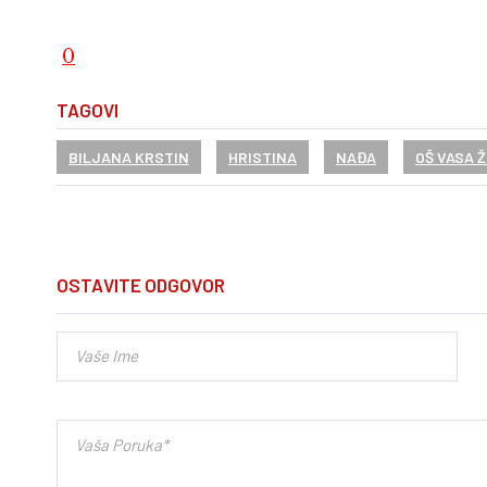
0
TAGOVI
BILJANA KRSTIN
HRISTINA
NAĐA
OŠ VASA 
OSTAVITE ODGOVOR