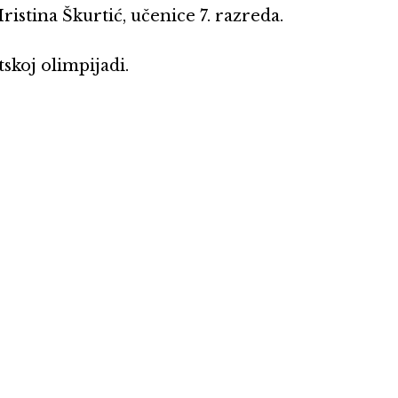
ristina Škurtić, učenice 7. razreda.
tskoj olimpijadi.