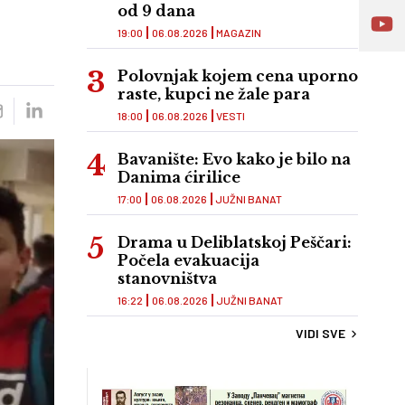
od 9 dana
19:00
06.08.2026
MAGAZIN
Polovnjak kojem cena uporno
raste, kupci ne žale para
18:00
06.08.2026
VESTI
Bavanište: Evo kako je bilo na
Danima ćirilice
17:00
06.08.2026
JUŽNI BANAT
Drama u Deliblatskoj Peščari:
Počela evakuacija
stanovništva
16:22
06.08.2026
JUŽNI BANAT
VIDI SVE