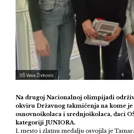
OŠ Vasa Živkovic
Na drugoj Nacionalnoj olimpijadi održivo
okviru Državnog takmičenja na kome je
osnovnoškolaca i srednjoškolaca, đaci OŠ
kategoriji JUNIORA.
1. mesto i zlatnu medalju osvojila je Tamar