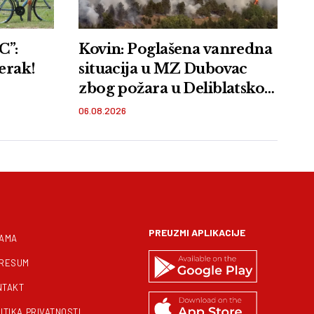
”:
Kovin: Poglašena vanredna
erak!
situacija u MZ Dubovac
zbog požara u Deliblatskoj
peščari
06.08.2026
PREUZMI APLIKACIJE
NAMA
PRESUM
NTAKT
ITIKA PRIVATNOSTI