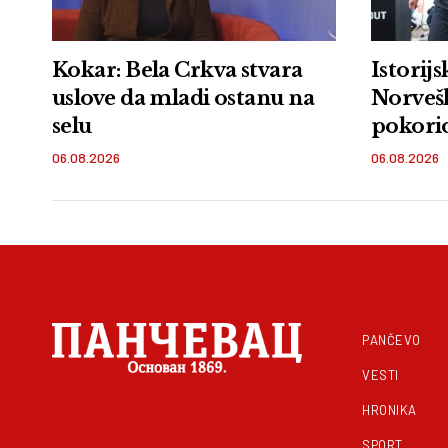
Kokar: Bela Crkva stvara
Istorij
uslove da mladi ostanu na
Norvešk
selu
pokori
Xtri
06.08.2026
06.08.2026
PANČEVO
VESTI
HRONIKA
SPORT