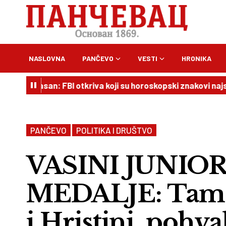
NASLOVNA
PANČEVO
VESTI
HRONIKA
pasan: FBI otkriva koji su horoskopski znakovi najskloniji k
PANČEVO
POLITIKA I DRUŠTVO
VASINI JUNIOR
MEDALJE: Tamari
i Hristini, pohv