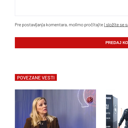
Pre postavljanja komentara, molimo pročitajte
i složite se 
POVEZANE VESTI