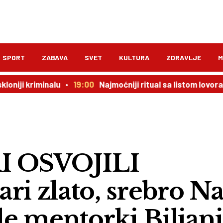
SPORT
ZABAVA
SVET
KULTURA
ZDRAVLJE
M
riminalu
19:00
Najmoćniji ritual sa listom lovora: novac 
I OSVOJILI
 zlato, srebro Na
ale mentorki Biljan