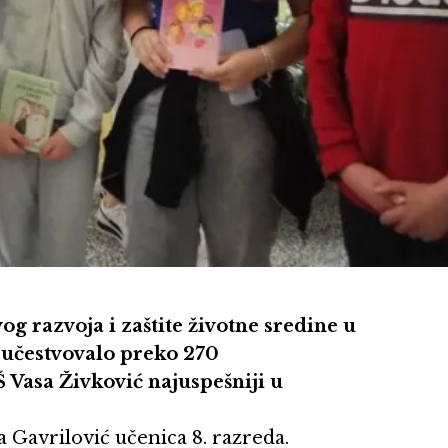
g razvoja i zaštite životne sredine u
 učestvovalo preko 270
 Vasa Živković najuspešniji u
a Gavrilović učenica 8. razreda.