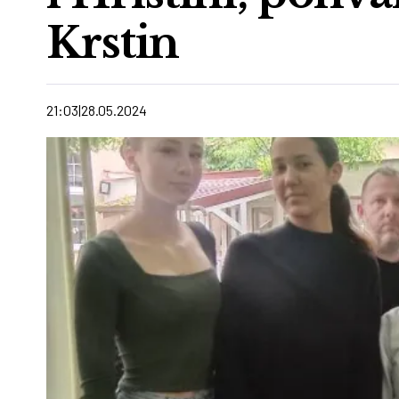
Krstin
21:03
28.05.2024