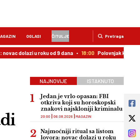
AGAZIN
OGLASI
ČITULJE
Pretraga
dolazi u roku od 9 dana
18:00
Polovnjak kojem cena upor
NAJNOVIJE
ISTAKNUTO
Jedan je vrlo opasan: FBI
otkriva koji su horoskopski
znakovi najskloniji kriminalu
di
20:00
06.08.2026
MAGAZIN
i
Najmoćniji ritual sa listom
lovora: novac dolazi u roku