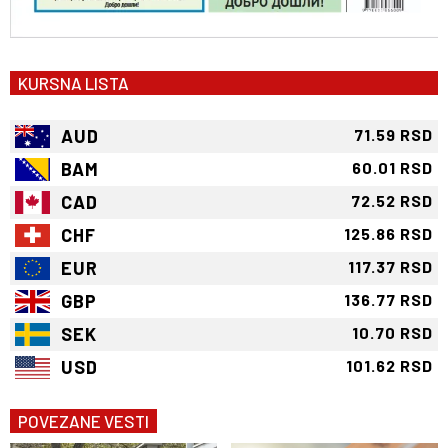
KURSNA LISTA
AUD
71.59 RSD
BAM
60.01 RSD
CAD
72.52 RSD
CHF
125.86 RSD
EUR
117.37 RSD
GBP
136.77 RSD
SEK
10.70 RSD
USD
101.62 RSD
POVEZANE VESTI