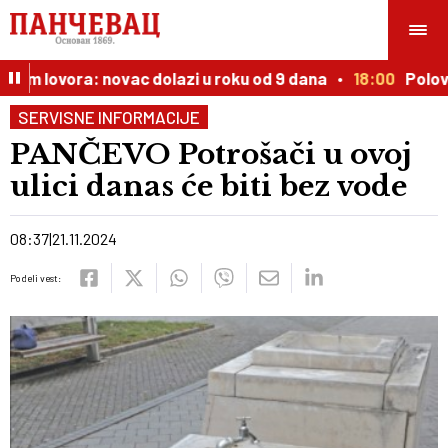
stom lovora: novac dolazi u roku od 9 dana
18:00
Polovnj
SERVISNE INFORMACIJE
PANČEVO Potrošači u ovoj
ulici danas će biti bez vode
08:37
21.11.2024
Podeli vest: