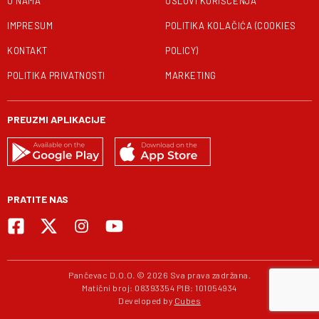
O NAMA
USLOVI KORIŠĆENJA
IMPRESUM
POLITIKA KOLAČIĆA (COOKIES
KONTAKT
POLICY)
POLITIKA PRIVATNOSTI
MARKETING
PREUZMI APLIKACIJE
PRATITE NAS
Pančevac D.O.O. © 2026 Sva prava zadržana.
Matični broj: 08393354 PIB: 101054934
Developed by
Cubes