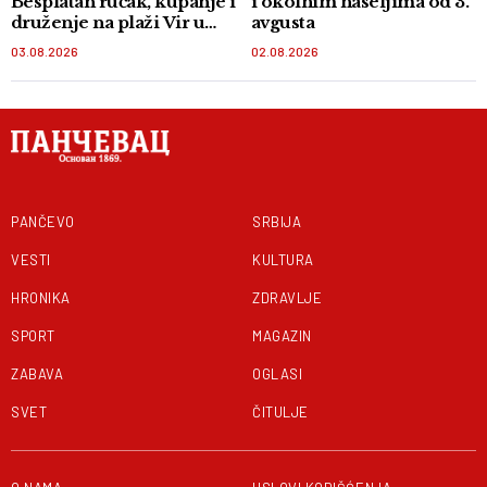
Besplatan ručak, kupanje i
i okolnim naseljima od 3.
druženje na plaži Vir u
avgusta
Orlovatu
03.08.2026
02.08.2026
PANČEVO
SRBIJA
VESTI
KULTURA
HRONIKA
ZDRAVLJE
SPORT
MAGAZIN
ZABAVA
OGLASI
SVET
ČITULJE