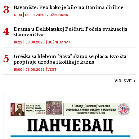
Bavanište: Evo kako je bilo na Danima ćirilice
17:00
06.08.2026
JUŽNI BANAT
Drama u Deliblatskoj Peščari: Počela evakuacija
stanovništva
16:22
06.08.2026
JUŽNI BANAT
Greška sa hlebom "Sava" skupo se plaća: Evo šta
propisuje uredba i kolika je kazna
16:00
06.08.2026
VESTI
VIDI SVE