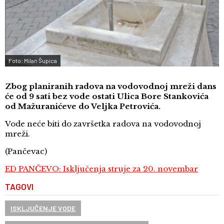
Foto: Milan Šupica
Zbog planiranih radova na vodovodnoj mreži dans
će od 9 sati bez vode ostati Ulica Bore Stankovića
od Mažuranićeve do Veljka Petrovića.
Vode neće biti do završetka radova na vodovodnoj
mreži.
(Pančevac)
ED PANČEVO: Isključenja struje za 20. novembar
TAGOVI
ISKLJUČENJE VODE