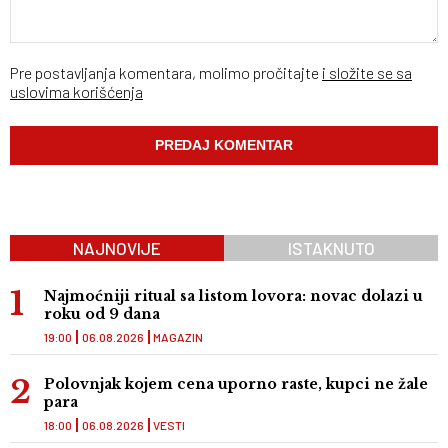
Pre postavljanja komentara, molimo pročitajte
i složite se sa
uslovima korišćenja
NAJNOVIJE
ISTAKNUTO
Najmoćniji ritual sa listom lovora: novac dolazi u
roku od 9 dana
19:00
06.08.2026
MAGAZIN
Polovnjak kojem cena uporno raste, kupci ne žale
para
18:00
06.08.2026
VESTI