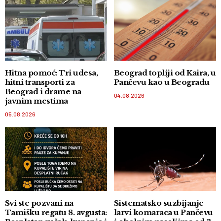
Hitna pomoć: Tri udesa,
Beograd topliji od Kaira, u
hitni transporti za
Pančevu kao u Beogradu
Beograd i drame na
04.08.2026
javnim mestima
05.08.2026
Svi ste pozvani na
Sistematsko suzbijanje
Tamišku regatu 8. avgusta:
larvi komaraca u Pančevu