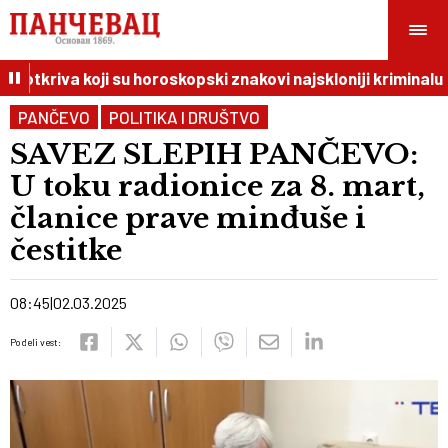
 otkriva koji su horoskopski znakovi najskloniji kriminalu
PANČEVO
POLITIKA I DRUŠTVO
SAVEZ SLEPIH PANČEVO:
U toku radionice za 8. mart,
članice prave minđuše i
čestitke
08:45
02.03.2025
Podeli vest: