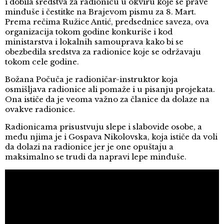
i dobila sredstva za radionicu u okviru koje se prave
minđuše i čestitke na Brajevom pismu za 8. Mart.
Prema rečima Ružice Antić, predsednice saveza, ova
organizacija tokom godine konkuriše i kod
ministarstva i lokalnih samouprava kako bi se
obezbedila sredstva za radionice koje se održavaju
tokom cele godine.
Božana Počuča je radioničar-instruktor koja
osmišljava radionice ali pomaže i u pisanju projekata.
Ona ističe da je veoma važno za članice da dolaze na
ovakve radionice.
Radionicama prisustvuju slepe i slabovide osobe, a
među njima je i Gospava Nikolovska, koja ističe da voli
da dolazi na radionice jer je one opuštaju a
maksimalno se trudi da napravi lepe minđuše.