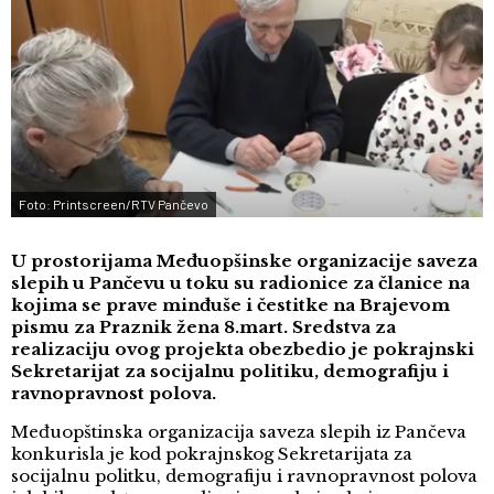
Foto: Printscreen/RTV Pančevo
U prostorijama Međuopšinske organizacije saveza
slepih u Pančevu u toku su radionice za članice na
kojima se prave minđuše i čestitke na Brajevom
pismu za Praznik žena 8.mart. Sredstva za
realizaciju ovog projekta obezbedio je pokrajnski
Sekretarijat za socijalnu politiku, demografiju i
ravnopravnost polova.
Međuopštinska organizacija saveza slepih iz Pančeva
konkurisla je kod pokrajnskog Sekretarijata za
socijalnu politku, demografiju i ravnopravnost polova