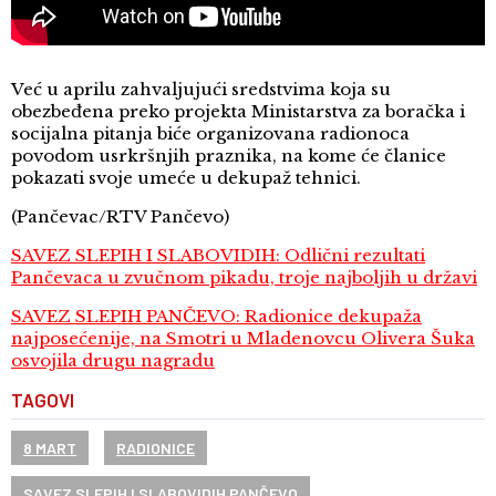
Već u aprilu zahvaljujući sredstvima koja su
obezbeđena preko projekta Ministarstva za boračka i
socijalna pitanja biće organizovana radionoca
povodom usrkršnjih praznika, na kome će članice
pokazati svoje umeće u dekupaž tehnici.
(Pančevac/RTV Pančevo)
SAVEZ SLEPIH I SLABOVIDIH: Odlični rezultati
Pančevaca u zvučnom pikadu, troje najboljih u državi
SAVEZ SLEPIH PANČEVO: Radionice dekupaža
najposećenije, na Smotri u Mladenovcu Olivera Šuka
osvojila drugu nagradu
TAGOVI
8 MART
RADIONICE
SAVEZ SLEPIH I SLABOVIDIH PANČEVO