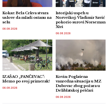
Kokar: Bela Crkva stvara
Istorijski uspeh u
uslove da mladi ostanu na
Norveškoj: Vladimir Savić
selu
pokorio surovi Norseman
Xtri
06.08.2026
06.08.2026
IZAŠAO „PANČEVAC”:
Kovin: Poglašena
Idemo po svoj primerak!
vanredna situacija u MZ
Dubovac zbog požara u
06.08.2026
Deliblatskoj peščari
06.08.2026