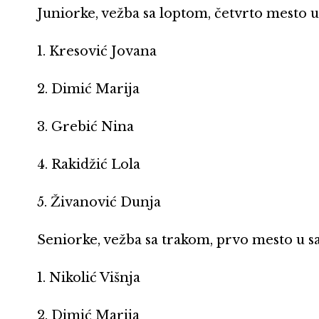
Juniorke, vežba sa loptom, četvrto mesto u
1. Kresović Jovana
2. Dimić Marija
3. Grebić Nina
4. Rakidžić Lola
5. Živanović Dunja
Seniorke, vežba sa trakom, prvo mesto u sa
1. Nikolić Višnja
2. Dimić Marija