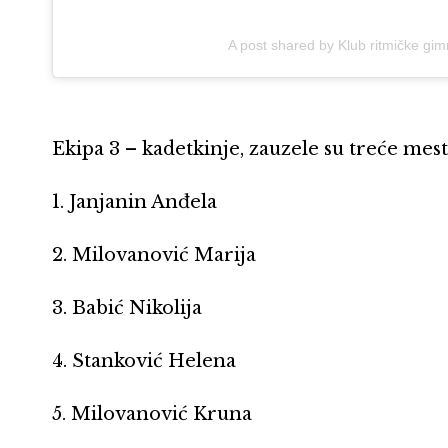
A post shared by Klub ritmičke gi
Ekipa 3 – kadetkinje, zauzele su treće mest
1. Janjanin Anđela
2. Milovanović Marija
3. Babić Nikolija
4. Stanković Helena
5. Milovanović Kruna