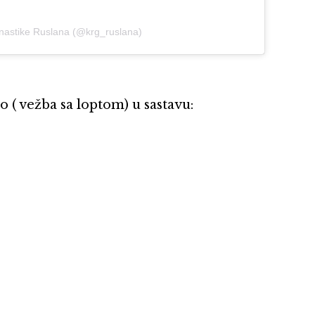
mnastike Ruslana (@krg_ruslana)
o ( vežba sa loptom) u sastavu: