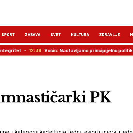
SPORT
ZABAVA
SVET
KULTURA
ZDRAVLJE
M
gritet
12:38
Vučić: Nastavljamo principijelnu politiku pr
gimnastičarki PK
kipe u kategoriji kadetkinja, jednu ekipu juniorki i jed