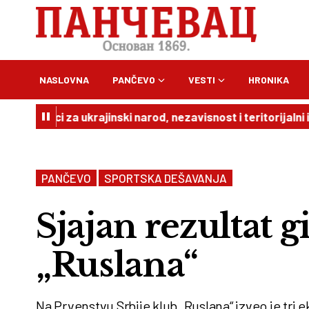
NASLOVNA
PANČEVO
VESTI
HRONIKA
podršci za ukrajinski narod, nezavisnost i teritorijalni inte
PANČEVO
SPORTSKA DEŠAVANJA
Sjajan rezultat 
„Ruslana“
Na Prvenstvu Srbije klub „Ruslana“ izveo je tri e