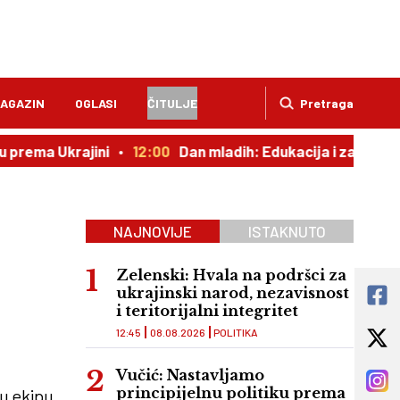
AGAZIN
OGLASI
ČITULJE
Pretraga
ema Ukrajini
12:00
Dan mladih: Edukacija i zabava
11
NAJNOVIJE
ISTAKNUTO
Zelenski: Hvala na podršci za
ukrajinski narod, nezavisnost
i teritorijalni integritet
12:45
08.08.2026
POLITIKA
Vučić: Nastavljamo
principijelnu politiku prema
nu ekipu