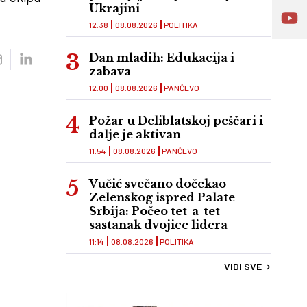
Ukrajini
12:38
08.08.2026
POLITIKA
Dan mladih: Edukacija i
zabava
12:00
08.08.2026
PANČEVO
Požar u Deliblatskoj peščari i
dalje je aktivan
11:54
08.08.2026
PANČEVO
Vučić svečano dočekao
Zelenskog ispred Palate
Srbija: Počeo tet-a-tet
sastanak dvojice lidera
11:14
08.08.2026
POLITIKA
VIDI SVE