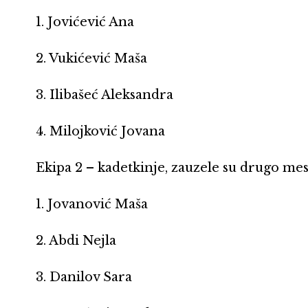
1. Jovićević Ana
2. Vukićević Maša
3. Ilibašeć Aleksandra
4. Milojković Jovana
Ekipa 2 – kadetkinje, zauzele su drugo mest
1. Jovanović Maša
2. Abdi Nejla
3. Danilov Sara