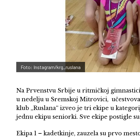
Foto: Instagram/krg_ruslana
Na Prvenstvu Srbije u ritmičkoj gimnasti
u nedelju u Sremskoj Mitrovici, učestvovala
klub „Ruslana“ izveo je tri ekipe u kategori
jednu ekipu seniorki. Sve ekipe postigle su 
Ekipa 1 – kadetkinje, zauzela su prvo mesto