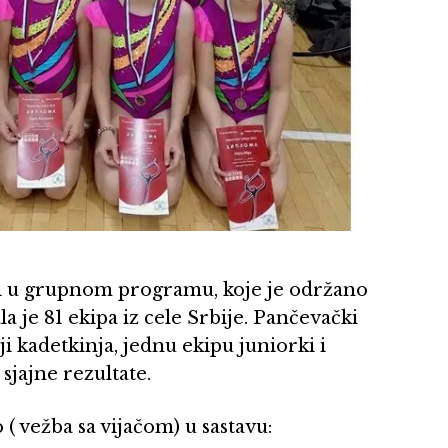
ci u grupnom programu, koje je održano
 je 81 ekipa iz cele Srbije. Pančevački
ji kadetkinja, jednu ekipu juniorki i
sjajne rezultate.
 ( vežba sa vijačom) u sastavu: