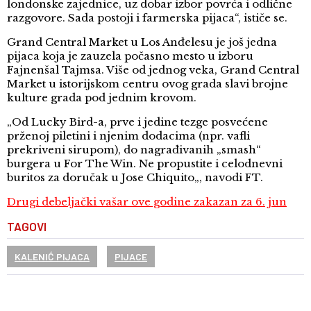
londonske zajednice, uz dobar izbor povrća i odlične
razgovore. Sada postoji i farmerska pijaca“, ističe se.
Grand Central Market u Los Anđelesu je još jedna
pijaca koja je zauzela počasno mesto u izboru
Fajnenšal Tajmsa. Više od jednog veka, Grand Central
Market u istorijskom centru ovog grada slavi brojne
kulture grada pod jednim krovom.
„Od Lucky Bird-a, prve i jedine tezge posvećene
prženoj piletini i njenim dodacima (npr. vafli
prekriveni sirupom), do nagrađivanih „smash“
burgera u For The Win. Ne propustite i celodnevni
buritos za doručak u Jose Chiquito„, navodi FT.
Drugi debeljački vašar ove godine zakazan za 6. jun
TAGOVI
KALENIĆ PIJACA
PIJACE