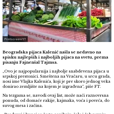
Printscreen/YT
Beogradska pijaca Kalenić našla se nedavno na
spisku najlepših i najboljih pijaca na svetu, prema
pisanju Fajnenšal Tajmsa.
„Ovo je najpopularnija i najbolje snabdevena pijaca u
srpskoj prestonici. Smeštena na Vračaru, u srcu grada,
nosi ime Vlajka Kalenića, koji je pre skoro jednog veka
donirao zemljište na kojem je izgrađena“, piše FT.
Na tezgama se, navodi ovaj list, može naći raznovrsna
ponuda, od domaće rakije, kajmaka, voća i povrća, do
suvog mesa i začina.