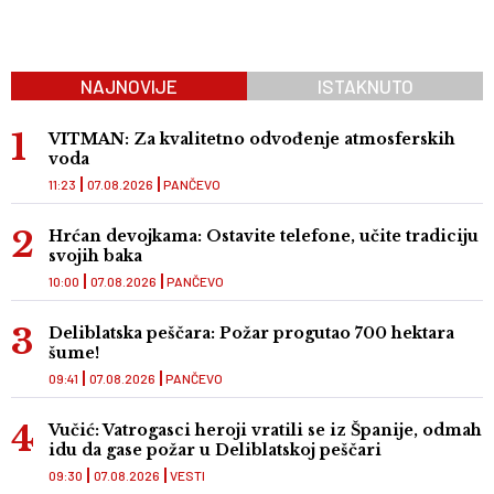
NAJNOVIJE
ISTAKNUTO
VITMAN: Za kvalitetno odvođenje atmosferskih
voda
11:23
07.08.2026
PANČEVO
Hrćan devojkama: Ostavite telefone, učite tradiciju
svojih baka
10:00
07.08.2026
PANČEVO
Deliblatska peščara: Požar progutao 700 hektara
šume!
09:41
07.08.2026
PANČEVO
Vučić: Vatrogasci heroji vratili se iz Španije, odmah
idu da gase požar u Deliblatskoj peščari
09:30
07.08.2026
VESTI