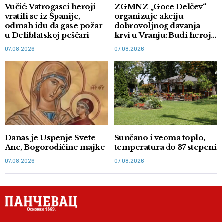
Vučić: Vatrogasci heroji
ZGMNZ „Goce Delčev“
vratili se iz Španije,
organizuje akciju
odmah idu da gase požar
dobrovoljnog davanja
u Deliblatskoj peščari
krvi u Vranju: Budi heroj,
doniraj krv
07.08.2026
07.08.2026
Danas je Uspenje Svete
Sunčano i veoma toplo,
Ane, Bogorodičine majke
temperatura do 37 stepeni
07.08.2026
07.08.2026