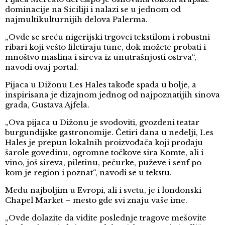
dominacije na Siciliji i nalazi se u jednom od
najmultikulturnijih delova Palerma.
„Ovde se sreću nigerijski trgovci tekstilom i robustni
ribari koji vešto filetiraju tune, dok možete probati i
mnoštvo maslina i sireva iz unutrašnjosti ostrva“,
navodi ovaj portal.
Pijaca u Dižonu Les Hales takođe spada u bolje, a
inspirisana je dizajnom jednog od najpoznatijih sinova
grada, Gustava Ajfela.
„Ova pijaca u Dižonu je svodoviti, gvozdeni teatar
burgundijske gastronomije. Četiri dana u nedelji, Les
Hales je prepun lokalnih proizvođača koji prodaju
šarole govedinu, ogromne točkove sira Komte, ali i
vino, još sireva, piletinu, pečurke, puževe i senf po
kom je region i poznat“, navodi se u tekstu.
Među najboljim u Evropi, ali i svetu, je i londonski
Chapel Market – mesto gde svi znaju vaše ime.
„Ovde dolazite da vidite poslednje tragove mešovite