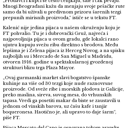
„Prodavci i kupci se često cenjkaju, šale i čak pevaju.
Mnogi Beograđani kažu da menjaju svoje pešačke rute
samo da bi uživali u predivnom prizoru šarenih tezgi
prepunih mirisnih proizvoda,“ ističe se u tekstu FT.
Kalenić nije jedina pijaca u našem okruženju koju je
FT pohvalio. Tu je i dubrovački Gruž, najveća i
najpovoljnija pijaca u ovom gradu, gde lokalci rano
ujutru kupuju svežu ribu direktno s brodova. Među
lepšima je i Zelena pijaca iz Herceg Novog, a na spisku
najboljih su i Mercado de San Miguel u Madridu,
otvoren 1916. godine u spektakularnoj gvozdenoj
strukturi blizu trga Plaza Mayor.
„Ovaj gurmanski market slavi bogatstvo španske
kuhinje na više od 30 tezgi koje nude raznovrsne
proizvode. Od sveže ribe i morskih plodova iz Galicije,
preko maslina, sireva, suvog mesa, do vrhunskih
tapasa. Vredi ga posetiti makar da biste se zaustavili u
jednom od vinskih barova, uz čašu kafe i tanjir
boqueronesa. Haotično je, ali upravo to daje šarm“,
piše FT.
Pijaca Mercato del Capo je osnovana tokom arapske