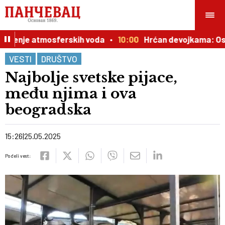
đenje atmosferskih voda
10:00
Hrćan devojkama: Ostavit
VESTI
DRUŠTVO
Najbolje svetske pijace,
među njima i ova
beogradska
15:26
25.05.2025
Podeli vest: