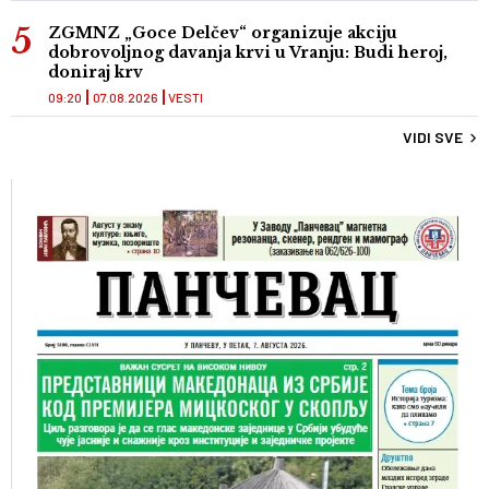
ZGMNZ „Goce Delčev“ organizuje akciju
dobrovoljnog davanja krvi u Vranju: Budi heroj,
doniraj krv
09:20
07.08.2026
VESTI
VIDI SVE