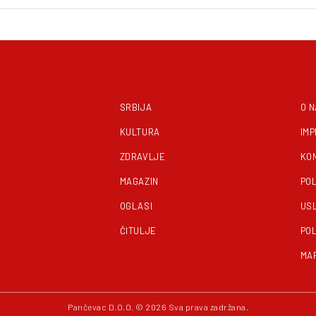
SRBIJA
O 
KULTURA
IM
ZDRAVLJE
KO
MAGAZIN
POL
OGLASI
US
ČITULJE
POL
MA
Pančevac D.O.O. © 2026 Sva prava zadržana.