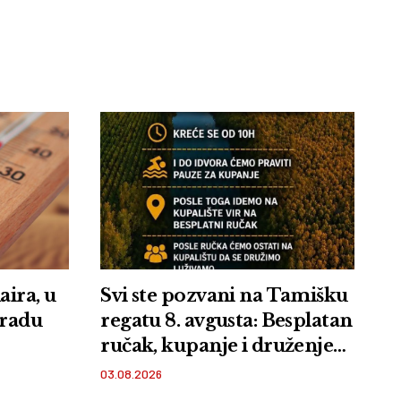
aira, u
Svi ste pozvani na Tamišku
gradu
regatu 8. avgusta: Besplatan
ručak, kupanje i druženje
na plaži Vir u Orlovatu
03.08.2026