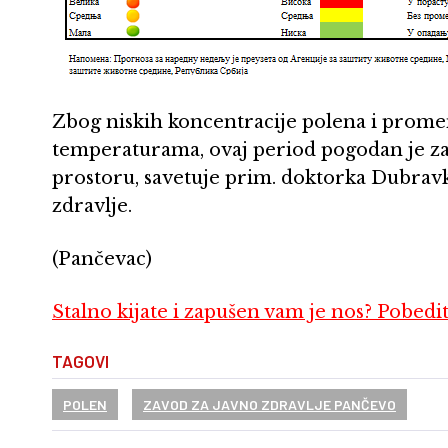
Zbog niskih koncentracije polena i prom
temperaturama, ovaj period pogodan je za
prostoru, savetuje prim. doktorka Dubravk
zdravlje.
(Pančevac)
Stalno kijate i zapušen vam je nos? Pobed
TAGOVI
POLEN
ZAVOD ZA JAVNO ZDRAVLJE PANČEVO