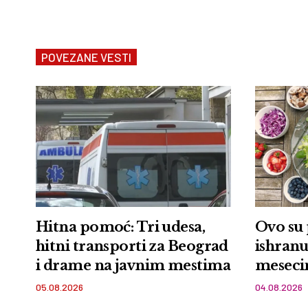
POVEZANE VESTI
Hitna pomoć: Tri udesa,
Ovo su
hitni transporti za Beograd
ishranu
i drame na javnim mestima
mesec
05.08.2026
04.08.2026