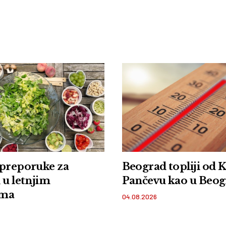
 preporuke za
Beograd topliji od K
 u letnjim
Pančevu kao u Beo
ima
04.08.2026