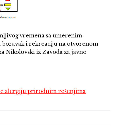
enljivog vremena sa umerenim
 boravak i rekreaciju na otvorenom
a Nikolovski iz Zavoda za javno
ite alergiju prirodnim rešenjima