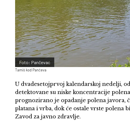
Foto: Pančevac
Tamiš kod Pančeva
U dvadesetojprvoj kalendarskoj nedelji, od
detektovane su niske koncentracije polena 
prognozirano je opadanje polena javora, č
platana i vrba, dok će ostale vrste polena b
Zavod za javno zdravlje.