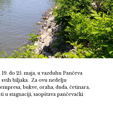
 19. do 25. maja, u vazduhu Pančeva
svih biljaka. Za ovu nedelju
empresa, bukve, oraha, duda, četinara,
iti u stagnaciji, saopštava pančevački