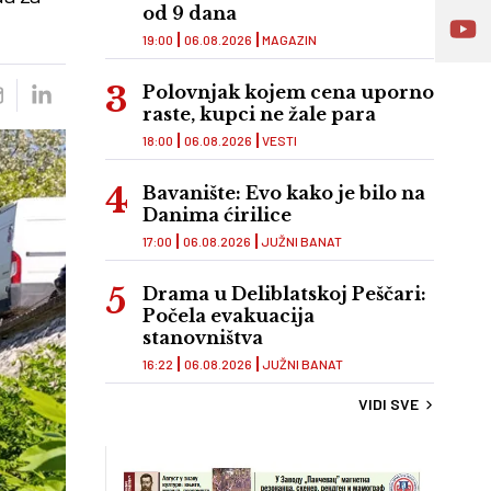
od 9 dana
19:00
06.08.2026
MAGAZIN
Polovnjak kojem cena uporno
raste, kupci ne žale para
18:00
06.08.2026
VESTI
Bavanište: Evo kako je bilo na
Danima ćirilice
17:00
06.08.2026
JUŽNI BANAT
Drama u Deliblatskoj Peščari:
Počela evakuacija
stanovništva
16:22
06.08.2026
JUŽNI BANAT
VIDI SVE