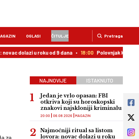
AGAZIN
OGLASI
ČITULJE
Pretraga
dolazi u roku od 9 dana
18:00
Polovnjak kojem cena upor
NAJNOVIJE
ISTAKNUTO
Jedan je vrlo opasan: FBI
otkriva koji su horoskopski
znakovi najskloniji kriminalu
20:00
06.08.2026
MAGAZIN
Najmoćniji ritual sa listom
lovora: novac dolazi u roku
da za