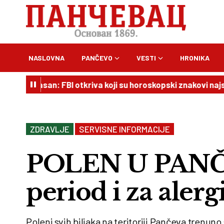
NASLOVNA
PANČEVO
VESTI
HRONIKA
pasan: FBI otkriva koji su horoskopski znakovi najskloniji k
ZDRAVLJE
SERVISNE INFORMACIJE
POLEN U PANČ
period i za alerg
Poleni svih biljaka na teritoriji Pančeva tren