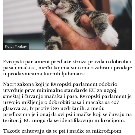
Foto: Pixabay
Evropski parlament predlaže stroža pravila o dobrobiti
pasa i mačaka, među kojima su i ona o zabrani prodaje
u prodavnicama kućnih ljubimaca.
Nacrt zakona koji je Evropski parlament odobrio
utvrđuje prve minimalne standarde EU za uzgoj,
smeštaj i čuvanje mačaka i pasa. Evropski parlament je
usvojio mišljenje o dobrobiti pasa i mačaka sa 457
glasova za, 17 protiv i 86 uzdržanih, a među
predlozima je i onaj da svi psi i mačke koji se čuvaju na
teritoriji EU mogu da se identifikovuju mikročipom.
Takođe zahtevaju da se psi i mačke sa mikročipom