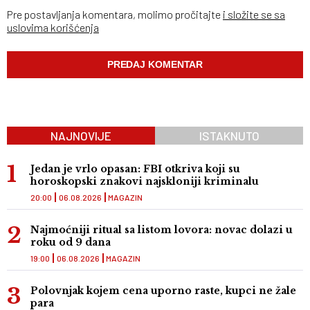
Pre postavljanja komentara, molimo pročitajte
i složite se sa
uslovima korišćenja
NAJNOVIJE
ISTAKNUTO
Jedan je vrlo opasan: FBI otkriva koji su
horoskopski znakovi najskloniji kriminalu
20:00
06.08.2026
MAGAZIN
Najmoćniji ritual sa listom lovora: novac dolazi u
roku od 9 dana
19:00
06.08.2026
MAGAZIN
Polovnjak kojem cena uporno raste, kupci ne žale
para