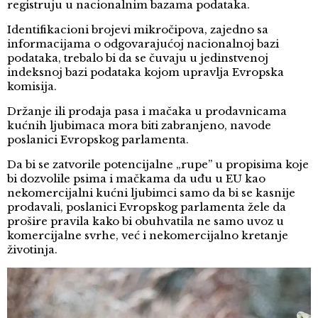
registruju u nacionalnim bazama podataka.
Identifikacioni brojevi mikročipova, zajedno sa
informacijama o odgovarajućoj nacionalnoj bazi
podataka, trebalo bi da se čuvaju u jedinstvenoj
indeksnoj bazi podataka kojom upravlja Evropska
komisija.
Držanje ili prodaja pasa i mačaka u prodavnicama
kućnih ljubimaca mora biti zabranjeno, navode
poslanici Evropskog parlamenta.
Da bi se zatvorile potencijalne „rupe” u propisima koje
bi dozvolile psima i mačkama da uđu u EU kao
nekomercijalni kućni ljubimci samo da bi se kasnije
prodavali, poslanici Evropskog parlamenta žele da
prošire pravila kako bi obuhvatila ne samo uvoz u
komercijalne svrhe, već i nekomercijalno kretanje
životinja.