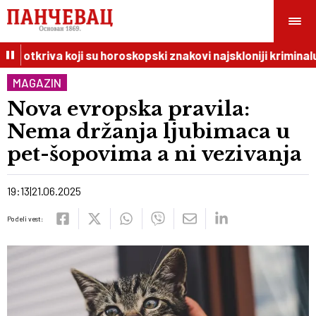
 otkriva koji su horoskopski znakovi najskloniji kriminalu
MAGAZIN
Nova evropska pravila:
Nema držanja ljubimaca u
pet-šopovima a ni vezivanja
19:13
21.06.2025
Podeli vest: