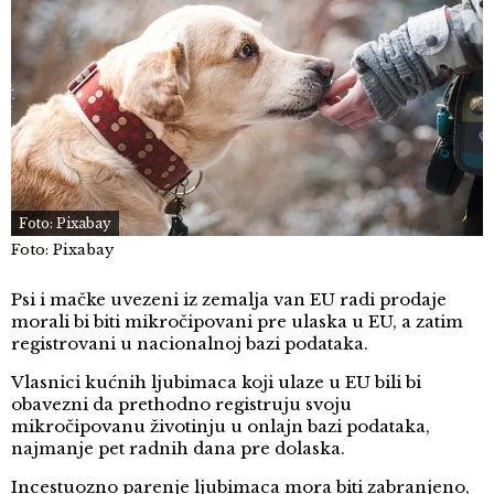
Foto: Pixabay
Foto: Pixabay
Psi i mačke uvezeni iz zemalja van EU radi prodaje
morali bi biti mikročipovani pre ulaska u EU, a zatim
registrovani u nacionalnoj bazi podataka.
Vlasnici kućnih ljubimaca koji ulaze u EU bili bi
obavezni da prethodno registruju svoju
mikročipovanu životinju u onlajn bazi podataka,
najmanje pet radnih dana pre dolaska.
Incestuozno parenje ljubimaca mora biti zabranjeno,