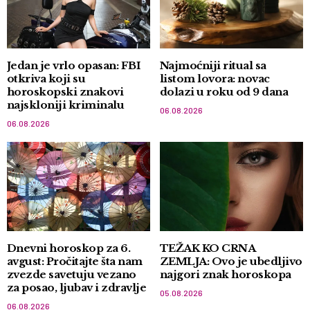
Jedan je vrlo opasan: FBI
Najmoćniji ritual sa
otkriva koji su
listom lovora: novac
horoskopski znakovi
dolazi u roku od 9 dana
najskloniji kriminalu
06.08.2026
06.08.2026
Dnevni horoskop za 6.
TEŽAK KO CRNA
avgust: Pročitajte šta nam
ZEMLJA: Ovo je ubedljivo
zvezde savetuju vezano
najgori znak horoskopa
za posao, ljubav i zdravlje
05.08.2026
06.08.2026