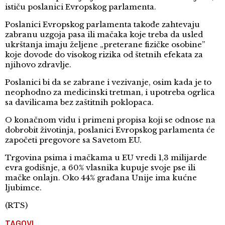
ističu poslanici Evropskog parlamenta.
Poslanici Evropskog parlamenta takođe zahtevaju
zabranu uzgoja pasa ili mačaka koje treba da usled
ukrštanja imaju željene „preterane fizičke osobine”
koje dovode do visokog rizika od štetnih efekata za
njihovo zdravlje.
Poslanici bi da se zabrane i vezivanje, osim kada je to
neophodno za medicinski tretman, i upotreba ogrlica
sa davilicama bez zaštitnih poklopaca.
O konačnom vidu i primeni propisa koji se odnose na
dobrobit životinja, poslanici Evropskog parlamenta će
započeti pregovore sa Savetom EU.
Trgovina psima i mačkama u EU vredi 1,3 milijarde
evra godišnje, a 60% vlasnika kupuje svoje pse ili
mačke onlajn. Oko 44% građana Unije ima kućne
ljubimce.
(RTS)
TAGOVI