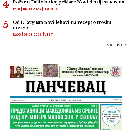
Požar u Deliblatskoj peščari: Novi detalji sa terena
12:01
06.08.2026
HRONIKA
Od 17. avgusta novi lekovi na recept o trošku
države
12:00
06.08.2026
VESTI
VIDI SVE