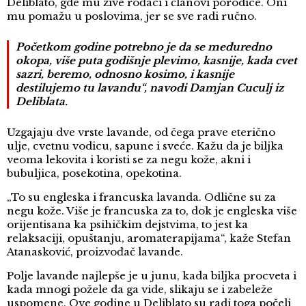
Deliblato, gde mu žive rođaci i članovi porodice. Oni
mu pomažu u poslovima, jer se sve radi ručno.
Početkom godine potrebno je da se međuredno
okopa, više puta godišnje plevimo, kasnije, kada cvet
sazri, beremo, odnosno kosimo, i kasnije
destilujemo tu lavandu“, navodi Damjan Cuculj iz
Deliblata.
Uzgajaju dve vrste lavande, od čega prave eterično
ulje, cvetnu vodicu, sapune i sveće. Kažu da je biljka
veoma lekovita i koristi se za negu kože, akni i
bubuljica, posekotina, opekotina.
„To su engleska i francuska lavanda. Odlične su za
negu kože. Više je francuska za to, dok je engleska više
orijentisana ka psihičkim dejstvima, to jest ka
relaksaciji, opuštanju, aromaterapijama“, kaže Stefan
Atanasković, proizvođač lavande.
Polje lavande najlepše je u junu, kada biljka procveta i
kada mnogi požele da ga vide, slikaju se i zabeleže
uspomene. Ove godine u Deliblato su radi toga počeli