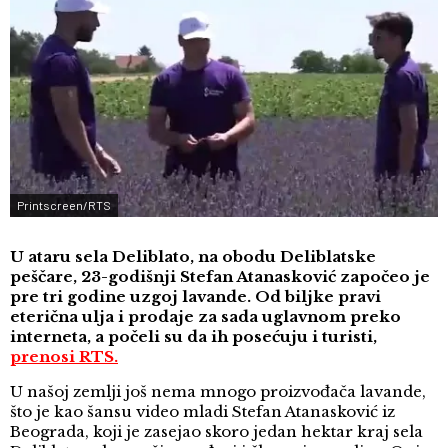
Printscreen/RTS
U ataru sela Deliblato, na obodu Deliblatske
peščare, 23-godišnji Stefan Atanasković započeo je
pre tri godine uzgoj lavande. Od biljke pravi
eterična ulja i prodaje za sada uglavnom preko
interneta, a počeli su da ih posećuju i turisti,
prenosi RTS.
U našoj zemlji još nema mnogo proizvođača lavande,
što je kao šansu video mladi Stefan Atanasković iz
Beograda, koji je zasejao skoro jedan hektar kraj sela