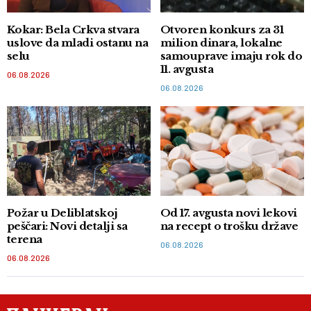
Kokar: Bela Crkva stvara
Otvoren konkurs za 31
uslove da mladi ostanu na
milion dinara, lokalne
selu
samouprave imaju rok do
11. avgusta
06.08.2026
06.08.2026
Požar u Deliblatskoj
Od 17. avgusta novi lekovi
peščari: Novi detalji sa
na recept o trošku države
terena
06.08.2026
06.08.2026