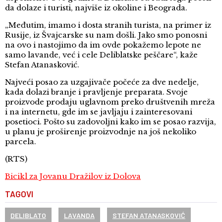
da dolaze i turisti, najviše iz okoline i Beograda.
„Međutim, imamo i dosta stranih turista, na primer iz
Rusije, iz Švajcarske su nam došli. Jako smo ponosni
na ovo i nastojimo da im ovde pokažemo lepote ne
samo lavande, već i cele Deliblatske peščare“, kaže
Stefan Atanasković.
Najveći posao za uzgajivače počeće za dve nedelje,
kada dolazi branje i pravljenje preparata. Svoje
proizvode prodaju uglavnom preko društvenih mreža
i na internetu, gde im se javljaju i zainteresovani
posetioci. Pošto su zadovoljni kako im se posao razvija,
u planu je proširenje proizvodnje na još nekoliko
parcela.
(RTS)
Bicikl za Jovanu Dražilov iz Dolova
TAGOVI
DELIBLATO
LAVANDA
STEFAN ATANASKOVIĆ