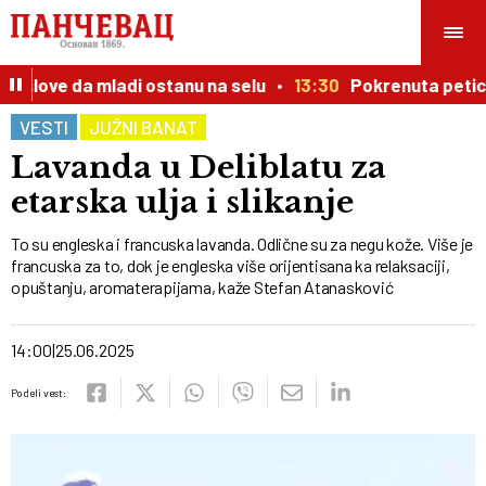
uslove da mladi ostanu na selu
13:30
Pokrenuta peticija
VESTI
JUŽNI BANAT
Lavanda u Deliblatu za
etarska ulja i slikanje
To su engleska i francuska lavanda. Odlične su za negu kože. Više je
francuska za to, dok je engleska više orijentisana ka relaksaciji,
opuštanju, aromaterapijama, kaže Stefan Atanasković
14:00
25.06.2025
Podeli vest: