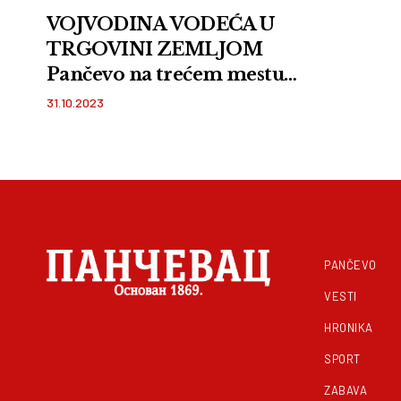
VOJVODINA VODEĆA U
TRGOVINI ZEMLJOM
Pančevo na trećem mestu,
cena parcele i do 22.650
31.10.2023
evra EVO KOD KOG
GRADA JE HEKTAR
ORANICE NAJSKUPLJI
PANČEVO
VESTI
HRONIKA
SPORT
ZABAVA