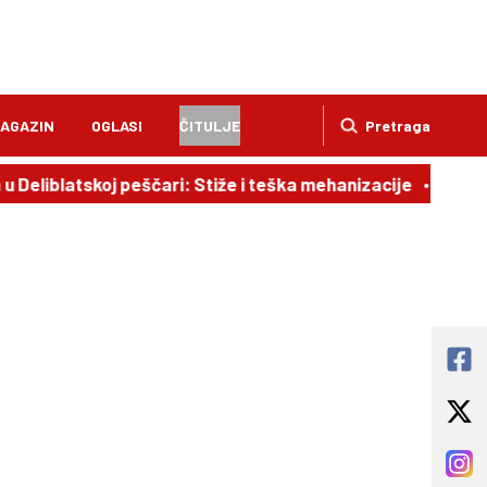
AGAZIN
OGLASI
ČITULJE
Pretraga
 Deliblatskoj peščari: Stiže i teška mehanizacije
21:02