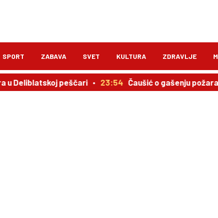
SPORT
ZABAVA
SVET
KULTURA
ZDRAVLJE
M
u Deliblatskoj peščari
23:54
Čaušić o gašenju požara u