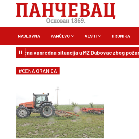
NASLOVNA
PANČEVO
VESTI
HRONIKA
n: Poglašena vanredna situacija u MZ Dubovac zbog požara 
#CENA ORANICA