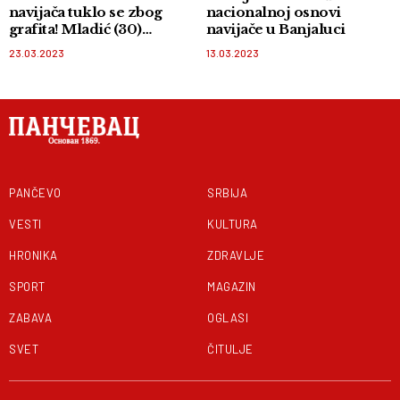
navijača tuklo se zbog
nacionalnoj osnovi
grafita! Mladić (30)
navijače u Banjaluci
životno ugrožen, a
23.03.2023
13.03.2023
povređeno još 10! Među
njima i deca!
PANČEVO
SRBIJA
VESTI
KULTURA
HRONIKA
ZDRAVLJE
SPORT
MAGAZIN
ZABAVA
OGLASI
SVET
ČITULJE