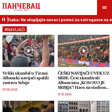
aba: Ne skupljajte novac i pomoć za vatrogasce na svoju r
#NAVIJAČI
Veliki skandal u Tirani:
ČEŠKI NAVIJAČI UVEK UZ
Albanski navijači spalili
SRBE: Česi skandirali
zastavu Srbije
Albancima „KOSOVO JE
SRBIJA“! Haos na stadionu,
07.06.2025
izbila tuča!
12.10.2024