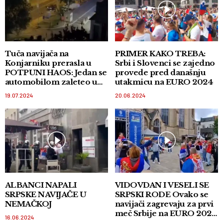
Tuča navijača na
PRIMER KAKO TREBA:
Konjarniku prerasla u
Srbi i Slovenci se zajedno
POTPUNI HAOS: Jedan se
provede pred današnju
automobilom zaleteo u
utakmicu na EURO 2024
masu
19.07.2024
20.06.2024
ALBANCI NAPALI
VIDOVDAN I VESELI SE
SRPSKE NAVIJAČE U
SRPSKI RODE Ovako se
NEMAČKOJ
navijači zagrevaju za prvi
meč Srbije na EURO 2024
16.06.2024
u Gelzenkirhenu!